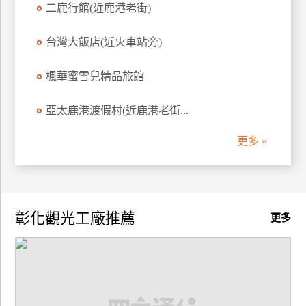
二鹿行館(近鹿港老街)
訂
房
台灣大飯店(近火車站旁)
楓華蜜雪兒精品旅館
請
款
收
亞太鹿港渡假村(近鹿港老街...
據
更多 »
合
作
提
案
彰化觀光工廠推薦
更多
飯
店
合
作