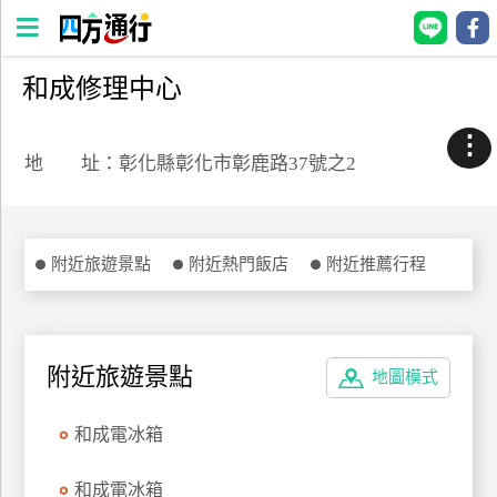
和成修理中心
四
方
⋮
通
地 址：彰化縣彰化市彰鹿路37號之2
行
訂
房
附近旅遊景點
附近熱門飯店
附近推薦行程
台
灣
訂
附近旅遊景點
地圖模式
房
和成電冰箱
直接跟飯店訂房
HOT
和成電冰箱