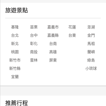
旅遊景點
基隆
苗栗
嘉義市
花蓮
澎湖
台北
台中
嘉義縣
台東
金門
新北
彰化
台南
馬祖
桃園
南投
高雄
蘭嶼
新竹市
雲林
屏東
綠島
新竹縣
小琉球
宜蘭
推薦行程