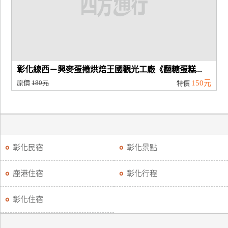
廠
商
合
作
彰化線西－興麥蛋捲烘焙王國觀光工廠《翻糖蛋糕...
原價
180元
150元
特價
旅
伴
計
劃
彰化民宿
彰化景點
商
鹿港住宿
彰化行程
品
宣
彰化住宿
傳