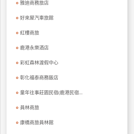
雅迪商務旅店
上
客
好來屋汽車旅館
服
紅樓商旅
紅
鹿港永樂酒店
利
查
彩虹森林渡假中心
詢
彰化福泰商務飯店
訂
房
童年往事莊園民宿(鹿港民宿...
Q&A
員林商旅
國
康橋商旅員林館
旅
卡