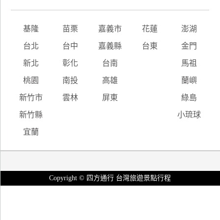
基隆
苗栗
嘉義市
花蓮
澎湖
台北
台中
嘉義縣
台東
金門
新北
彰化
台南
馬祖
桃園
南投
高雄
蘭嶼
新竹市
雲林
屏東
綠島
新竹縣
小琉球
宜蘭
Copyright © 四方通行 台灣旅遊景點行程