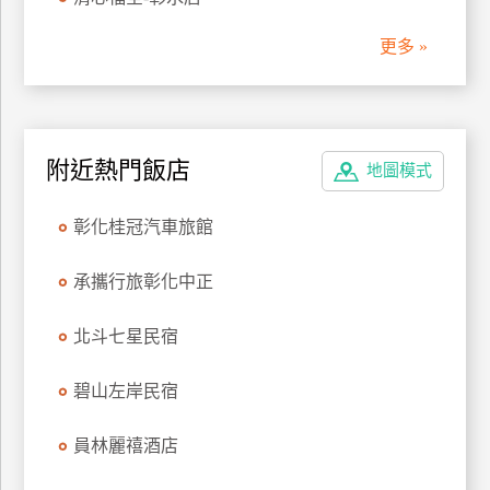
管
更多 »
理
會
員
附近熱門飯店
地圖模式
帳
戶
彰化桂冠汽車旅館
客
承攜行旅彰化中正
服
聯
北斗七星民宿
絡
單
碧山左岸民宿
員林麗禧酒店
Line
線