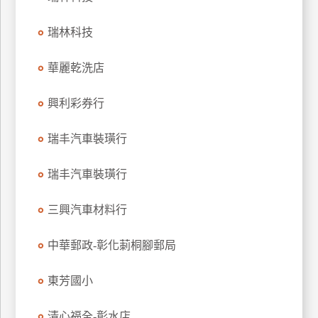
玩
瑞林科技
樂
地
圖
華麗乾洗店
顧
興利彩券行
客
服
務
瑞丰汽車裝璜行
瑞丰汽車裝璜行
顧
客
三興汽車材料行
滿
意
中華郵政-彰化莿桐腳郵局
度
東芳國小
訂
清心福全-彰水店
單