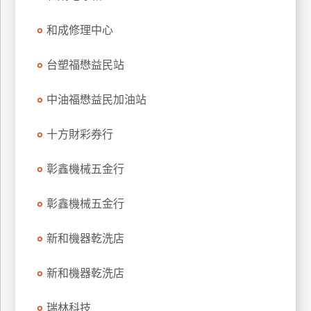
特
和成修理中心
色
民
台塑福懋益民站
宿
中油福懋益民加油站
全
球
十方財彩券行
租
車
彰鑫機械五金行
彰鑫機械五金行
網
紅
新和機器乾洗店
帶
你
新和機器乾洗店
玩
瑞林科技