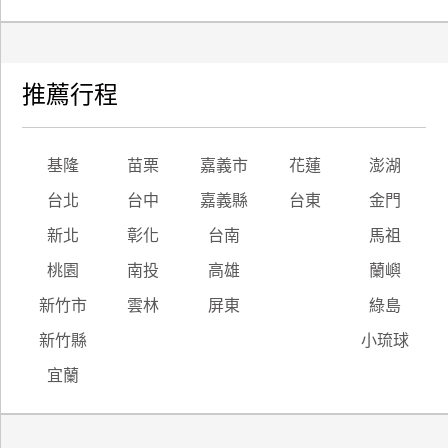
廠
商
合
推薦行程
作
基隆
苗栗
嘉義市
花蓮
澎湖
旅
台北
台中
嘉義縣
台東
金門
伴
計
新北
彰化
台南
馬祖
劃
桃園
南投
高雄
蘭嶼
新竹市
雲林
屏東
綠島
商
新竹縣
小琉球
品
宣
宜蘭
傳