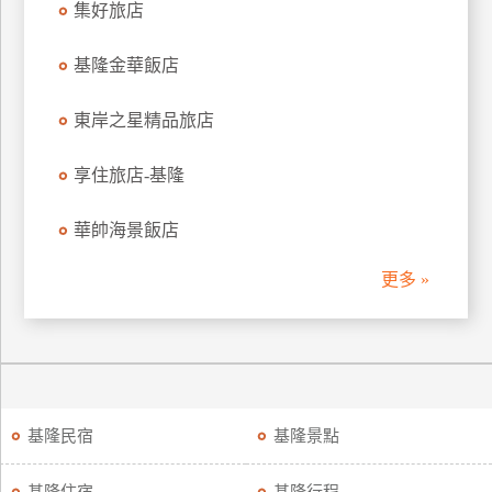
集好旅店
上
客
基隆金華飯店
服
東岸之星精品旅店
紅
享住旅店-基隆
利
查
華帥海景飯店
詢
更多 »
訂
房
Q&A
國
基隆民宿
基隆景點
旅
卡