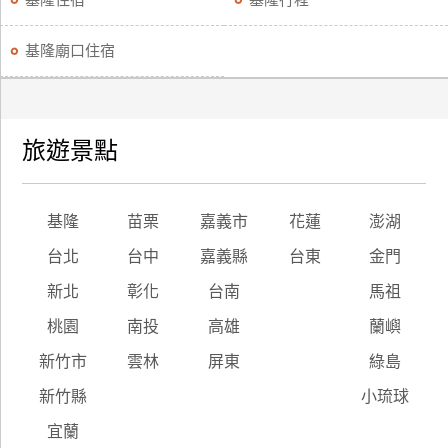
基隆住宿
基隆行程
訂
房
基隆廟口住宿
請
款
旅遊景點
收
據
基隆
苗栗
嘉義市
花蓮
澎湖
合
作
台北
台中
嘉義縣
台東
金門
提
案
新北
彰化
台南
馬祖
桃園
南投
高雄
蘭嶼
飯
新竹市
雲林
屏東
綠島
店
合
新竹縣
小琉球
作
宜蘭