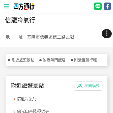
信龍冷氣行
四
方
⋮
通
地 址：基隆市信義區信二路21號
行
訂
房
附近旅遊景點
附近熱門飯店
附近推薦行程
台
灣
訂
附近旅遊景點
地圖模式
房
信龍冷氣行
直接跟飯店訂房
HOT
佛光山基隆極樂寺