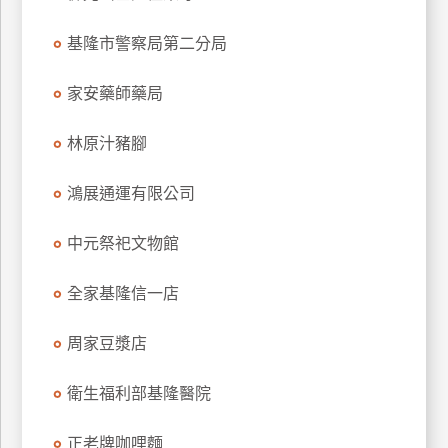
特
基隆市警察局第二分局
色
民
家安藥師藥局
宿
林原汁豬腳
全
球
鴻展通運有限公司
租
車
中元祭祀文物館
全家基隆信一店
網
紅
周家豆漿店
帶
你
衛生福利部基隆醫院
玩
正老牌咖哩麵