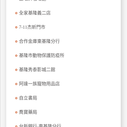
玩
全家基隆義二店
樂
地
圖
7-11杰昕門市
顧
合作金庫東基隆分行
客
服
務
基隆市動物保護防疫所
基隆秀泰影城二館
顧
客
阿達一族寵物用品店
滿
意
自立書局
度
喬寶藥局
訂
台新銀行-東基隆分行
單