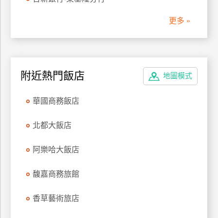
管
更多 »
理
會
員
附近熱門飯店
地圖模式
帳
戶
華國商務飯店
客
北都大飯店
服
聯
阿樂哈大飯店
絡
單
馥嘉商務旅館
香草藝術旅店
Line
線