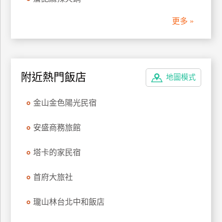
管
更多 »
理
會
員
附近熱門飯店
地圖模式
帳
戶
金山金色陽光民宿
客
安盛商務旅館
服
聯
塔卡的家民宿
絡
單
首府大旅社
瓏山林台北中和飯店
Line
線