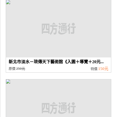
廠
商
合
作
旅
伴
計
新北市淡水－琉傳天下藝術館《入園＋導覽＋20元...
劃
原價
250元
150元
特價
商
品
宣
傳