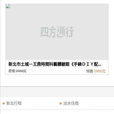
新北市土城－王鼎時間科藝體驗館《手錶ＤＩＹ配...
原價
2080元
2080元
特價
新北行程
淡水住宿