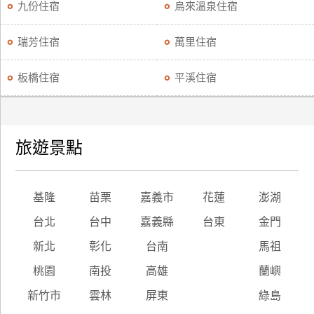
九份住宿
烏來溫泉住宿
瑞芳住宿
萬里住宿
板橋住宿
平溪住宿
旅遊景點
基隆
苗栗
嘉義市
花蓮
澎湖
台北
台中
嘉義縣
台東
金門
新北
彰化
台南
馬祖
桃園
南投
高雄
蘭嶼
新竹市
雲林
屏東
綠島