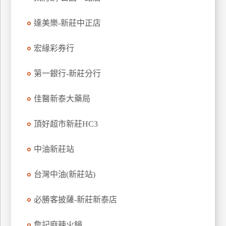
玩
達美樂-新莊中正店
樂
地
圖
宏緣彩券行
顧
第一銀行-新莊分行
客
服
務
佳醫新泰大藥局
頂好超市新莊HC3
顧
客
中油新莊站
滿
意
台灣中油(新莊站)
度
必勝客披薩-新莊新泰店
訂
詹記麻辣火鍋
單