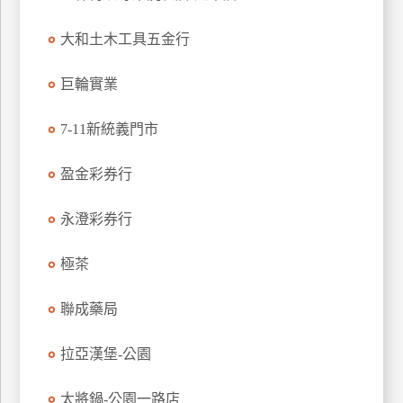
特
大和土木工具五金行
色
民
巨輪實業
宿
7-11新統義門市
全
球
盈金彩券行
租
車
永澄彩券行
極茶
網
紅
聯成藥局
帶
你
拉亞漢堡-公園
玩
太將鍋-公園一路店