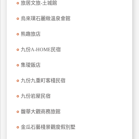
旅居文旅-土城館
上
客
烏來璞石麗緻溫泉會館
服
熊趣旅店
紅
九份A-HOME民宿
利
查
集璦飯店
詢
九份九重町客棧民宿
訂
房
九份岩屋民宿
Q&A
馥華大觀商務旅館
國
金瓜石藝棧景觀度假別墅
旅
卡