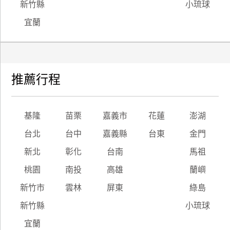
新竹縣
小琉球
宜蘭
推薦行程
基隆
苗栗
嘉義市
花蓮
澎湖
台北
台中
嘉義縣
台東
金門
新北
彰化
台南
馬祖
桃園
南投
高雄
蘭嶼
新竹市
雲林
屏東
綠島
新竹縣
小琉球
宜蘭