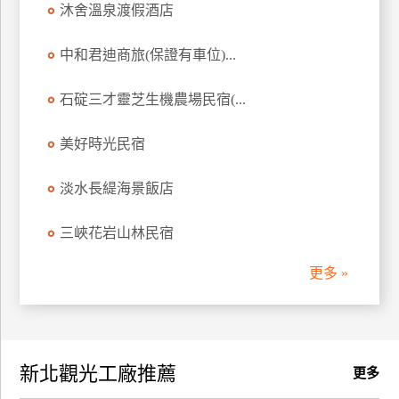
沐舍溫泉渡假酒店
訂
房
中和君迪商旅(保證有車位)...
石碇三才靈芝生機農場民宿(...
請
款
收
美好時光民宿
據
淡水長緹海景飯店
合
作
三峽花岩山林民宿
提
案
更多 »
飯
店
合
新北觀光工廠推薦
作
更多