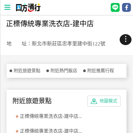
正標傳統專業洗衣店-建中店
四
方
⋮
通
地 址：新北市新莊區忠孝里建中街122號
行
訂
房
附近旅遊景點
附近熱門飯店
附近推薦行程
台
灣
訂
附近旅遊景點
地圖模式
房
正標傳統專業洗衣店-建中店...
直接跟飯店訂房
HOT
正標傳統專業洗衣店-建中店...