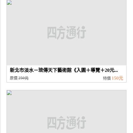
廠
商
合
作
旅
伴
計
新北市淡水－琉傳天下藝術館《入園＋導覽＋20元...
劃
原價
250元
150元
特價
商
品
宣
傳