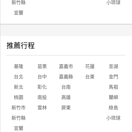
新竹縣
小琉球
宜蘭
推薦行程
基隆
苗栗
嘉義市
花蓮
澎湖
台北
台中
嘉義縣
台東
金門
新北
彰化
台南
馬祖
桃園
南投
高雄
蘭嶼
新竹市
雲林
屏東
綠島
新竹縣
小琉球
宜蘭