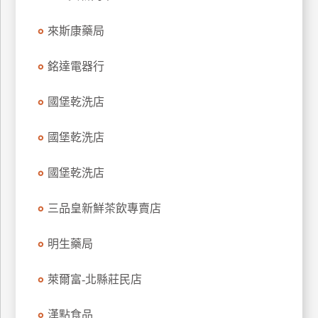
特
來斯康藥局
色
民
銘達電器行
宿
國堡乾洗店
全
球
國堡乾洗店
租
車
國堡乾洗店
三品皇新鮮茶飲專賣店
網
紅
明生藥局
帶
你
萊爾富-北縣莊民店
玩
漢點食品