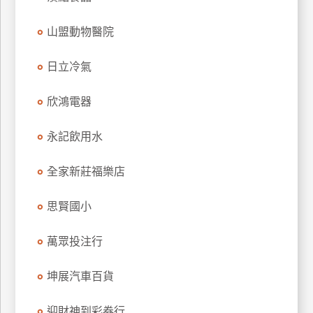
玩
山盟動物醫院
樂
地
圖
日立冷氣
顧
欣鴻電器
客
服
務
永記飲用水
全家新莊福樂店
顧
客
思賢國小
滿
意
萬眾投注行
度
坤展汽車百貨
訂
迎財神到彩券行
單