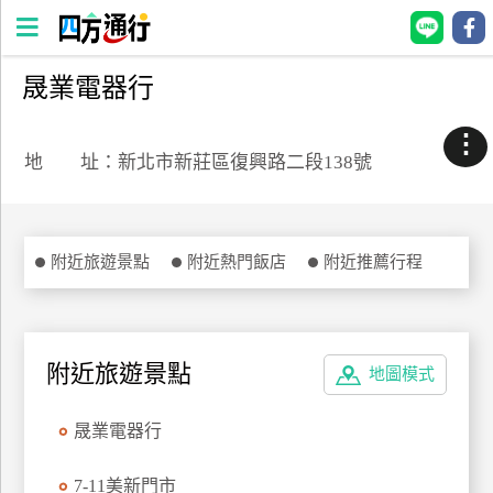
晟業電器行
四
方
⋮
通
地 址：新北市新莊區復興路二段138號
行
訂
房
附近旅遊景點
附近熱門飯店
附近推薦行程
台
灣
訂
附近旅遊景點
地圖模式
房
晟業電器行
直接跟飯店訂房
HOT
7-11美新門市