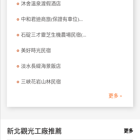
沐舍溫泉渡假酒店
訂
房
中和君迪商旅(保證有車位)...
石碇三才靈芝生機農場民宿(...
請
款
收
美好時光民宿
據
淡水長緹海景飯店
合
作
三峽花岩山林民宿
提
案
更多 »
飯
店
合
新北觀光工廠推薦
作
更多