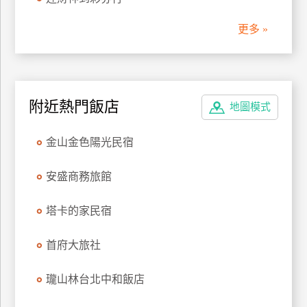
管
更多 »
理
會
員
附近熱門飯店
地圖模式
帳
戶
金山金色陽光民宿
客
安盛商務旅館
服
聯
塔卡的家民宿
絡
單
首府大旅社
瓏山林台北中和飯店
Line
線