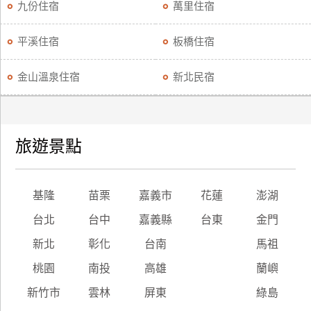
九份住宿
萬里住宿
平溪住宿
板橋住宿
金山溫泉住宿
新北民宿
旅遊景點
基隆
苗栗
嘉義市
花蓮
澎湖
台北
台中
嘉義縣
台東
金門
新北
彰化
台南
馬祖
桃園
南投
高雄
蘭嶼
新竹市
雲林
屏東
綠島