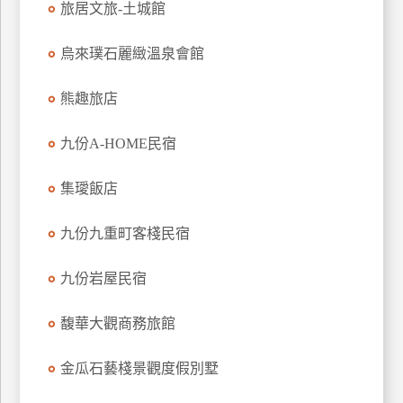
旅居文旅-土城館
上
客
烏來璞石麗緻溫泉會館
服
熊趣旅店
紅
九份A-HOME民宿
利
查
集璦飯店
詢
九份九重町客棧民宿
訂
房
九份岩屋民宿
Q&A
馥華大觀商務旅館
國
金瓜石藝棧景觀度假別墅
旅
卡