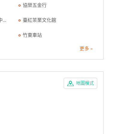
協榮五金行
..
臺紅茶業文化館
竹東車站
更多 »
地圖模式