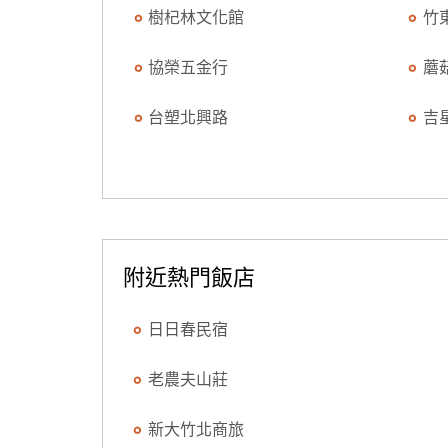
樹杞林文化館
竹
協榮五金行
蘑
台塑北興路
吉
附近熱門飯店
日日春民宿
老農夫山莊
新大竹北商旅