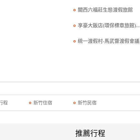
關西六福莊生態渡假旅館
享豪大飯店(環保標章旅館)...
統一渡假村-馬武督渡假會議..
行程
新竹住宿
新竹民宿
推薦行程