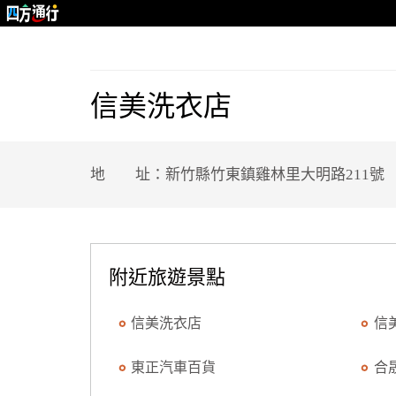
信美洗衣店
地 址：新竹縣竹東鎮雞林里大明路211號
附近旅遊景點
信美洗衣店
信
東正汽車百貨
合