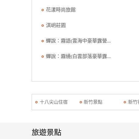
花漾時尚旅館
淇岄莊園
蟬說：霧語(雲海中豪華露營...
蟬說：霧繞(白雲部落豪華露...
十八尖山住宿
新竹景點
新竹
旅遊景點