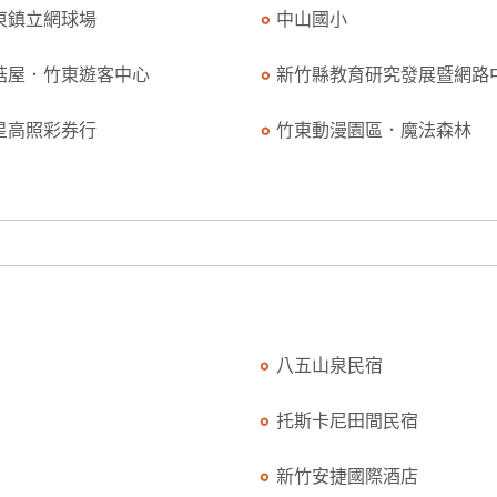
東鎮立網球場
中山國小
菇屋．竹東遊客中心
新竹縣教育研究發展暨網路中.
星高照彩券行
竹東動漫園區．魔法森林
八五山泉民宿
托斯卡尼田間民宿
新竹安捷國際酒店