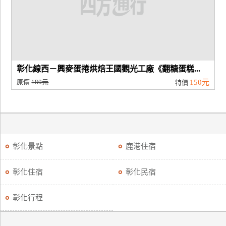
廠
商
合
作
彰化線西－興麥蛋捲烘焙王國觀光工廠《翻糖蛋糕...
原價
180元
150元
特價
旅
伴
計
劃
彰化景點
鹿港住宿
商
彰化住宿
彰化民宿
品
宣
彰化行程
傳