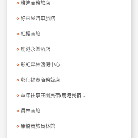
雅迪商務旅店
上
客
好來屋汽車旅館
服
紅樓商旅
紅
鹿港永樂酒店
利
查
彩虹森林渡假中心
詢
彰化福泰商務飯店
訂
房
童年往事莊園民宿(鹿港民宿...
Q&A
員林商旅
國
康橋商旅員林館
旅
卡