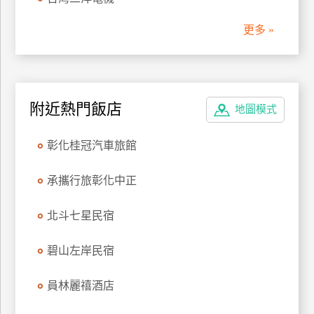
管
更多 »
理
會
員
附近熱門飯店
地圖模式
帳
戶
彰化桂冠汽車旅館
客
承攜行旅彰化中正
服
聯
北斗七星民宿
絡
單
碧山左岸民宿
員林麗禧酒店
Line
線