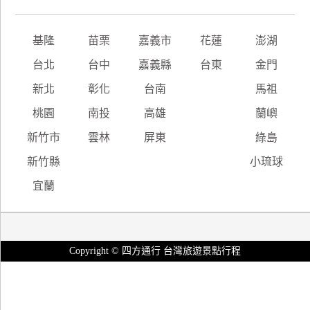
基隆
苗栗
嘉義市
花蓮
澎湖
台北
台中
嘉義縣
台東
金門
新北
彰化
台南
馬祖
桃園
南投
高雄
蘭嶼
新竹市
雲林
屏東
綠島
新竹縣
小琉球
宜蘭
Copyright © 四方通行 台灣旅遊景點行程