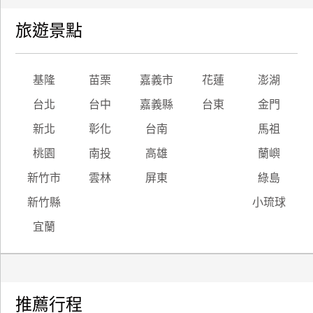
旅遊景點
基隆
苗栗
嘉義市
花蓮
澎湖
台北
台中
嘉義縣
台東
金門
新北
彰化
台南
馬祖
桃園
南投
高雄
蘭嶼
新竹市
雲林
屏東
綠島
新竹縣
小琉球
宜蘭
推薦行程