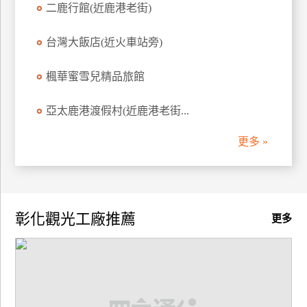
二鹿行館(近鹿港老街)
訂
房
台灣大飯店(近火車站旁)
楓華蜜雪兒精品旅館
請
款
收
亞太鹿港渡假村(近鹿港老街...
據
更多 »
合
作
提
案
彰化觀光工廠推薦
更多
飯
店
合
作