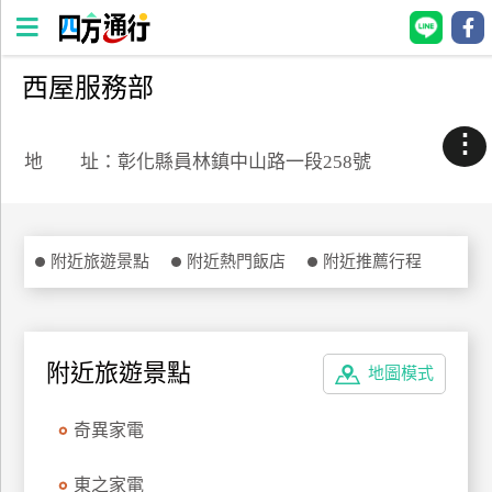
西屋服務部
四
方
⋮
通
地 址：彰化縣員林鎮中山路一段258號
行
訂
房
附近旅遊景點
附近熱門飯店
附近推薦行程
台
灣
訂
附近旅遊景點
地圖模式
房
奇異家電
直接跟飯店訂房
HOT
東之家電