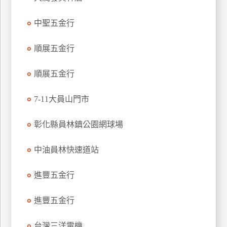
玩
中聖五金行
樂
地
圖
順展五金行
顧
順展五金行
客
服
務
7-11大員山門市
彰化縣員林鎮公園網球場
顧
客
中油員林快速道站
滿
意
進豐五金行
度
進豐五金行
訂
台灣三洋電機
單