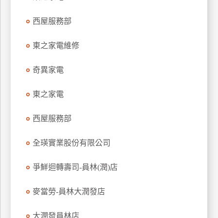
特
西屋服務部
色
民
東之家電維修
宿
奇異家電
全
球
東之家電
租
車
西屋服務部
全瑛實業股份有限公司
網
紅
爭鮮迴轉壽司-員林(潤)店
帶
你
麥當勞-員林大潤發店
玩
大潤發員林店