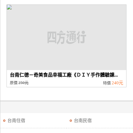
台南仁德－奇美食品幸福工廠《ＤＩＹ手作體驗課...
原價
250元
240元
特價
台南住宿
台南民宿