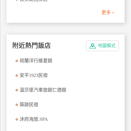
管
更多 »
理
會
員
附近熱門飯店
地圖模式
帳
戶
荷蘭洋行維夏館
客
安平1923民宿
服
聯
溫莎堡汽車旅館仁德館
絡
單
築跡民宿
沐府海旅.SPA
Line
線