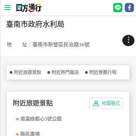
臺南市政府水利局
四
方
⋮
通
地 址：臺南市新營區民治路36號
行
訂
房
附近旅遊景點
附近熱門飯店
附近推薦行程
台
灣
訂
附近旅遊景點
地圖模式
房
南瀛綠都心5號公園
直接跟飯店訂房
HOT
縣民廣場