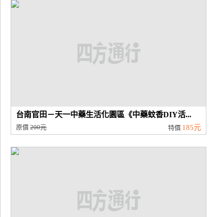
廠
商
合
作
旅
伴
計
台南官田－天一中藥生活化園區《中藥蚊香DIY活...
劃
原價
200元
185元
特價
商
品
宣
傳