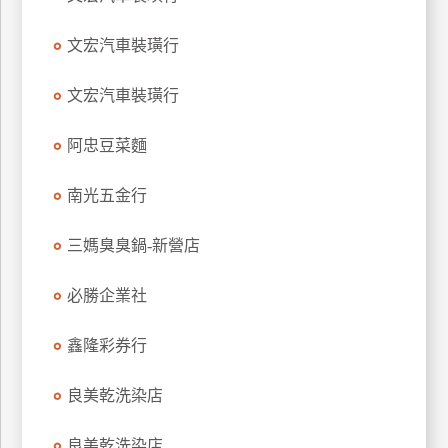
玩
文宏汽車裝璜行
樂
地
圖
文宏汽車裝璜行
顧
阿忠豆菜麵
客
服
務
南光五金行
三媽臭臭鍋-新營店
顧
客
必勝企業社
滿
意
鑫隆彩券行
度
良美乾洗染店
訂
良美乾洗染店
單