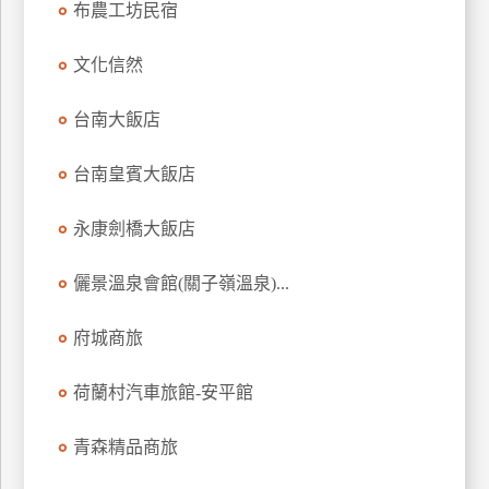
布農工坊民宿
上
客
文化信然
服
台南大飯店
紅
台南皇賓大飯店
利
查
永康劍橋大飯店
詢
儷景溫泉會館(關子嶺溫泉)...
訂
房
府城商旅
Q&A
荷蘭村汽車旅館-安平館
國
青森精品商旅
旅
卡