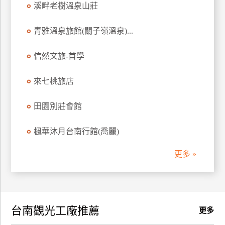
溪畔老樹溫泉山莊
訂
房
青雅溫泉旅館(關子嶺溫泉)...
信然文旅-首學
請
款
收
來七桃旅店
據
田園別莊會館
合
作
楓華沐月台南行館(喬麗)
提
案
更多 »
飯
店
合
台南觀光工廠推薦
作
更多