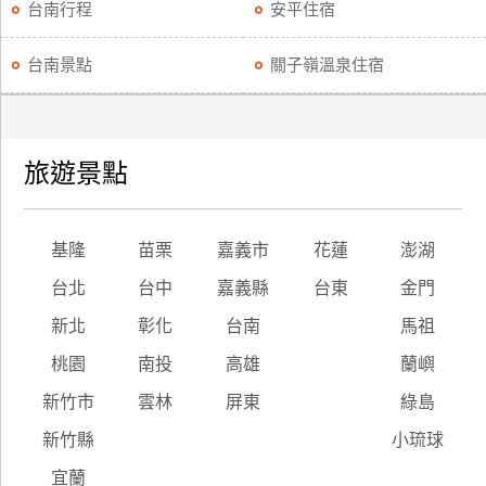
台南行程
安平住宿
台南景點
關子嶺溫泉住宿
旅遊景點
基隆
苗栗
嘉義市
花蓮
澎湖
台北
台中
嘉義縣
台東
金門
新北
彰化
台南
馬祖
桃園
南投
高雄
蘭嶼
新竹市
雲林
屏東
綠島
新竹縣
小琉球
宜蘭