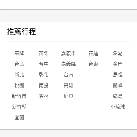
推薦行程
基隆
苗栗
嘉義市
花蓮
澎湖
台北
台中
嘉義縣
台東
金門
新北
彰化
台南
馬祖
桃園
南投
高雄
蘭嶼
新竹市
雲林
屏東
綠島
新竹縣
小琉球
宜蘭