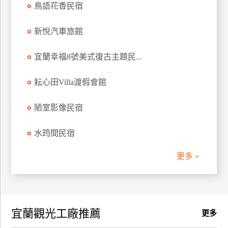
鳥語花香民宿
訂
房
新悅汽車旅館
宜蘭幸福8號美式復古主題民...
請
款
收
耘心田Villa渡假會館
據
陋室影像民宿
合
作
水筠間民宿
提
案
更多 »
飯
店
合
宜蘭觀光工廠推薦
作
更多