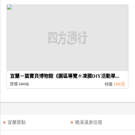
宜蘭－菌寶貝博物館《園區導覽＋凍膜DIY活動單...
原價
180元
169元
特價
宜蘭景點
礁溪溫泉住宿