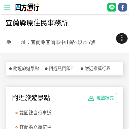
宜蘭縣原住民事務所
四
方
⋮
通
地 址：宜蘭縣宜蘭市中山路1段755號
行
訂
房
附近旅遊景點
附近熱門飯店
附近推薦行程
台
灣
訂
附近旅遊景點
地圖模式
房
雙園線自行車道
直接跟飯店訂房
HOT
宜蘭縣立體育場