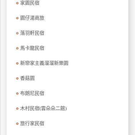
家園民宿
上
客
園仔湯商旅
服
落羽軒民宿
紅
馬卡龍民宿
利
查
新戀家主義溜溜新樂園
詢
香菇園
訂
房
布朗尼民宿
Q&A
木村民宿(雲朵朵二館)
國
旅行家民宿
旅
卡