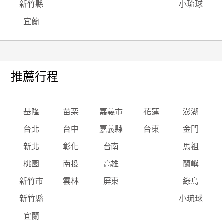
新竹縣
小琉球
宜蘭
推薦行程
基隆
苗栗
嘉義市
花蓮
澎湖
台北
台中
嘉義縣
台東
金門
新北
彰化
台南
馬祖
桃園
南投
高雄
蘭嶼
新竹市
雲林
屏東
綠島
新竹縣
小琉球
宜蘭