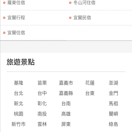
羅東住宿
冬山河住宿
宜蘭行程
宜蘭民宿
宜蘭住宿
旅遊景點
基隆
苗栗
嘉義市
花蓮
澎湖
台北
台中
嘉義縣
台東
金門
新北
彰化
台南
馬祖
桃園
南投
高雄
蘭嶼
新竹市
雲林
屏東
綠島