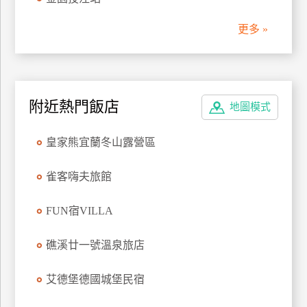
管
更多 »
理
會
員
附近熱門飯店
地圖模式
帳
戶
皇家熊宜蘭冬山露營區
客
雀客嗨夫旅館
服
聯
FUN宿VILLA
絡
單
礁溪廿一號溫泉旅店
艾德堡德國城堡民宿
Line
線