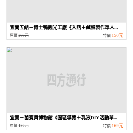
宜蘭五結－博士鴨觀光工廠《入館＋鹹蛋製作單人...
原價
200元
150元
特價
宜蘭－菌寶貝博物館《園區導覽＋乳液DIY活動單...
原價
180元
169元
特價