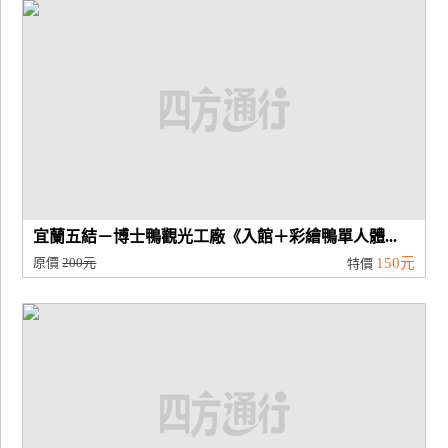
廠
商
合
作
旅
伴
計
宜蘭五結－博士鴨觀光工廠《入館＋彩繪鴨單人體...
劃
原價
200元
150元
特價
商
品
宣
傳