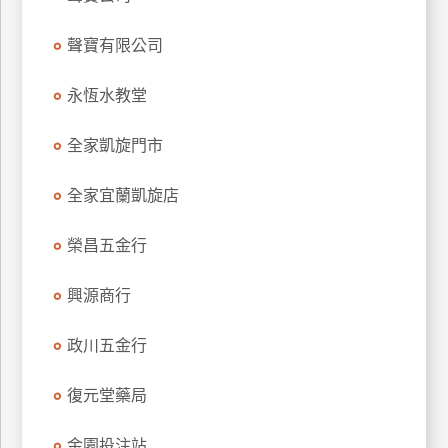
玩
聲寶有限公司
樂
地
圖
永恆水教堂
顧
全家凱旋門市
客
服
務
全家宜蘭凱旋店
榮昌五金行
顧
客
興源商行
滿
意
政川五金行
度
復元堂藥局
訂
金園投注站
單