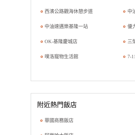
西濱公路觀海休憩步道
中
中油速邁樂基隆一站
優
OK-基隆慶城店
三
噗洛寵物生活館
7-
附近熱門飯店
華國商務飯店