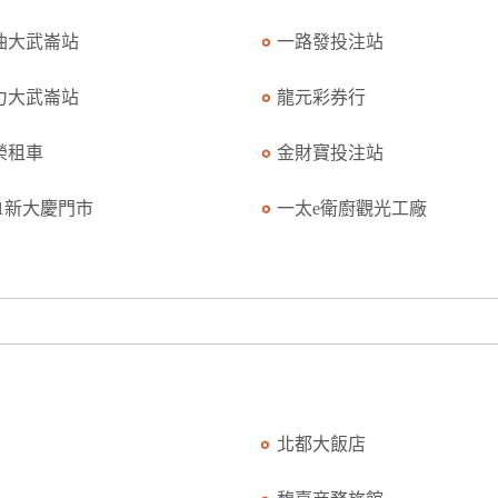
油大武崙站
一路發投注站
力大武崙站
龍元彩券行
榮租車
金財寶投注站
11新大慶門市
一太e衛廚觀光工廠
北都大飯店