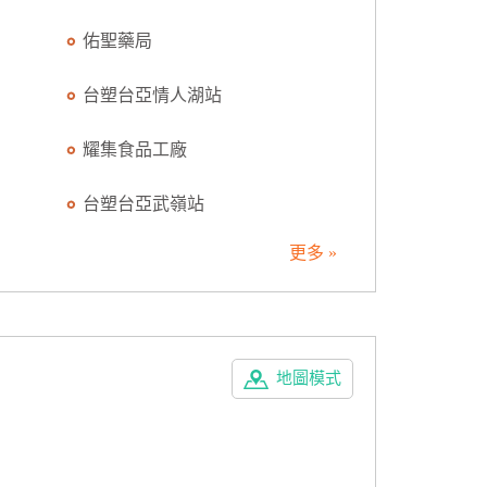
佑聖藥局
台塑台亞情人湖站
耀集食品工廠
台塑台亞武嶺站
更多 »
地圖模式