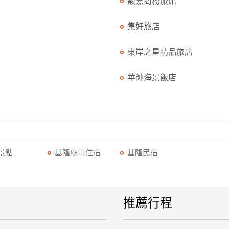
馥嘉商務旅館
集好旅店
東岸之星精品旅店
華帥海景飯店
景點
基隆廟口住宿
基隆民宿
推薦行程