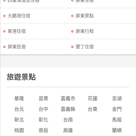
四重溪溫泉住宿
屏東住宿
廠
大鵬灣住宿
屏東景點
商
合
東港住宿
屏東行程
作
屏東民宿
墾丁住宿
旅
伴
計
旅遊景點
劃
商
基隆
苗栗
嘉義市
花蓮
澎湖
品
台北
台中
嘉義縣
台東
金門
宣
傳
新北
彰化
台南
馬祖
桃園
南投
高雄
蘭嶼