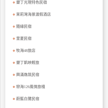
墾丁光現特色民宿
上
客
茉莉灣海景渡假酒店
服
隨緣民宿
紅
里夏民宿
利
查
牧海48旅店
詢
墾丁凱映輕旅
訂
房
興滿逸筑民宿
Q&A
戀海126風情旅棧
國
蔚藍白鷺民宿
旅
卡