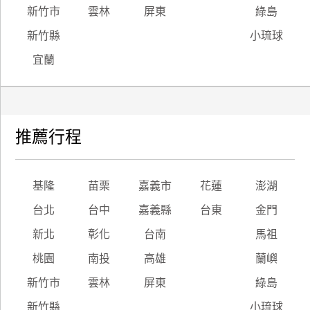
新竹市
雲林
屏東
綠島
新竹縣
小琉球
宜蘭
推薦行程
基隆
苗栗
嘉義市
花蓮
澎湖
台北
台中
嘉義縣
台東
金門
新北
彰化
台南
馬祖
桃園
南投
高雄
蘭嶼
新竹市
雲林
屏東
綠島
新竹縣
小琉球