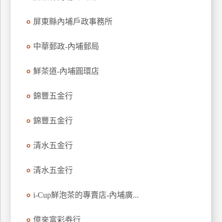
特
屏東縣內埔戶政事務所
色
民
中華郵政-內埔郵局
宿
鮮茶道-內埔圓環店
全
球
錦豐五金行
租
車
錦豐五金行
清水五金行
網
紅
清水五金行
帶
你
i-Cup鮮泡茶的專賣店-內埔廣...
玩
億來富彩券行