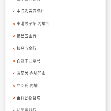
玩
中旺彩券資訊社
樂
地
圖
東港餃子館-內埔店
顧
接昌五金行
客
服
務
接昌五金行
百盛中西藥局
顧
客
康是美-內埔門市
滿
意
屈臣氏-內埔
度
吉祥動物醫院
訂
新興電器行
單