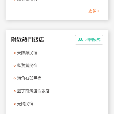
管
更多 »
理
會
員
附近熱門飯店
地圖模式
帳
戶
天際線民宿
客
藍鷺鷥民宿
服
聯
海角42號民宿
絡
單
墾丁南灣渡假飯店
光隅民宿
Line
線