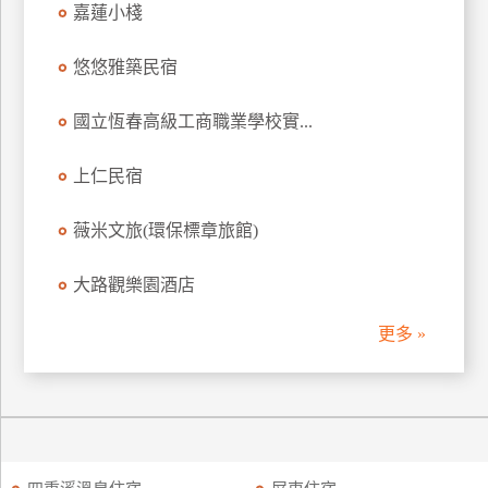
嘉蓮小棧
訂
房
悠悠雅築民宿
國立恆春高級工商職業學校實...
請
款
收
上仁民宿
據
薇米文旅(環保標章旅館)
合
作
大路觀樂園酒店
提
案
更多 »
飯
店
合
作