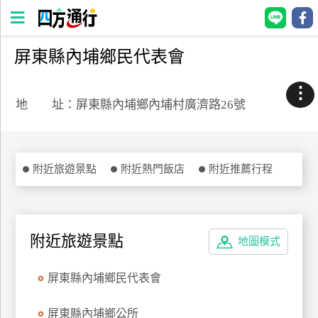
屏東縣內埔鄉民代表會
四
方
⋮
通
地 址：屏東縣內埔鄉內埔村廣濟路26號
行
訂
房
附近旅遊景點
附近熱門飯店
附近推薦行程
台
灣
訂
附近旅遊景點
地圖模式
房
屏東縣內埔鄉民代表會
直接跟飯店訂房
HOT
屏東縣內埔鄉公所