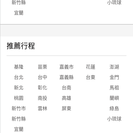
新竹縣
小琉球
宜蘭
推薦行程
基隆
苗栗
嘉義市
花蓮
澎湖
台北
台中
嘉義縣
台東
金門
新北
彰化
台南
馬祖
桃園
南投
高雄
蘭嶼
新竹市
雲林
屏東
綠島
新竹縣
小琉球
宜蘭