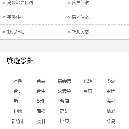
烏來溫泉住宿
萬里住宿
平溪住宿
瑞芳住宿
新北行程
新北民宿
旅遊景點
基隆
苗栗
嘉義市
花蓮
澎湖
台北
台中
嘉義縣
台東
金門
新北
彰化
台南
馬祖
桃園
南投
高雄
蘭嶼
新竹市
雲林
屏東
綠島