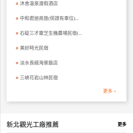
沐舍溫泉渡假酒店
訂
房
中和君迪商旅(保證有車位)...
石碇三才靈芝生機農場民宿(...
請
款
收
美好時光民宿
據
淡水長緹海景飯店
合
作
三峽花岩山林民宿
提
案
更多 »
飯
店
合
新北觀光工廠推薦
作
更多