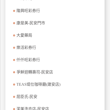
特
隆興旺彩券行
色
民
康是美-民安門市
宿
大愛藥局
全
球
樂活彩券行
租
車
仟仟旺彩券行
爭鮮迴轉壽司-民安店
網
紅
TEAS堤仕咖啡廳(建安店)
帶
你
屈臣氏-民安
玩
潔美洗衣店-民安店