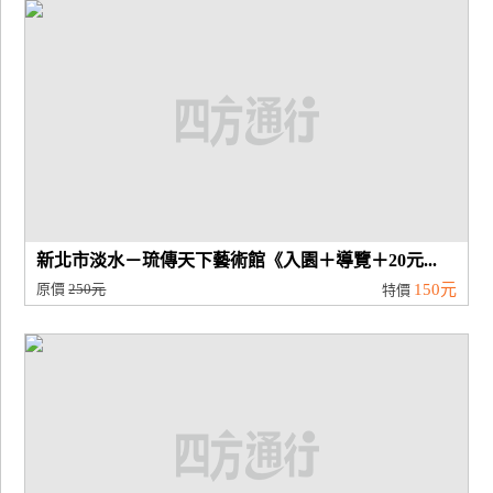
廠
商
合
作
旅
伴
計
新北市淡水－琉傳天下藝術館《入園＋導覽＋20元...
劃
原價
250元
150元
特價
商
品
宣
傳