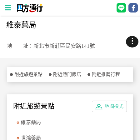
維泰藥局
四
方
⋮
通
地 址：新北市新莊區民安路141號
行
訂
房
附近旅遊景點
附近熱門飯店
附近推薦行程
台
灣
訂
附近旅遊景點
地圖模式
房
維泰藥局
直接跟飯店訂房
HOT
世鴻藥局