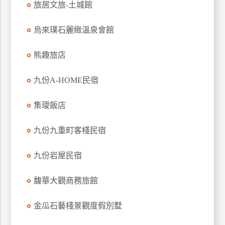
旅居文旅-土城館
上
客
烏來璞石麗緻溫泉會館
服
熊趣旅店
紅
九份A-HOME民宿
利
查
集璦飯店
詢
九份九重町客棧民宿
訂
房
九份岩屋民宿
Q&A
馥華大觀商務旅館
國
金瓜石藝棧景觀度假別墅
旅
卡