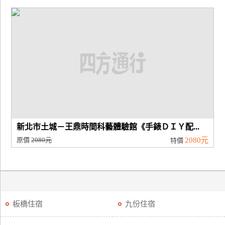
新北市土城－王鼎時間科藝體驗館《手錶ＤＩＹ配...
原價
2080元
2080元
特價
板橋住宿
九份住宿