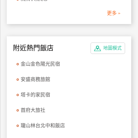
管
更多 »
理
會
員
附近熱門飯店
地圖模式
帳
戶
金山金色陽光民宿
客
安盛商務旅館
服
聯
塔卡的家民宿
絡
單
首府大旅社
瓏山林台北中和飯店
Line
線