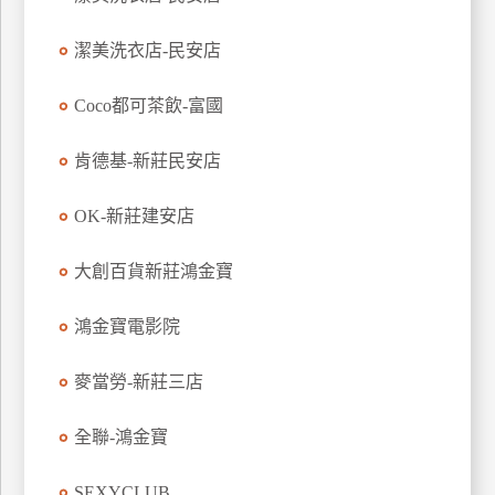
玩
潔美洗衣店-民安店
樂
地
圖
Coco都可茶飲-富國
顧
肯德基-新莊民安店
客
服
務
OK-新莊建安店
大創百貨新莊鴻金寶
顧
客
鴻金寶電影院
滿
意
麥當勞-新莊三店
度
全聯-鴻金寶
訂
SEXYCLUB
單