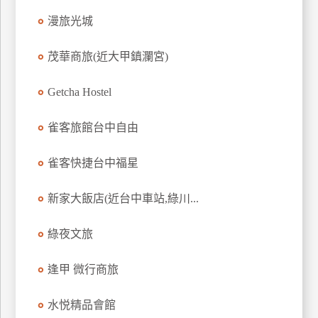
上
漫旅光城
客
服
茂華商旅(近大甲鎮瀾宮)
Getcha Hostel
紅
利
雀客旅館台中自由
查
詢
雀客快捷台中福星
訂
新家大飯店(近台中車站,綠川...
房
Q&A
綠夜文旅
逢甲 微行商旅
國
旅
水悦精品會館
卡