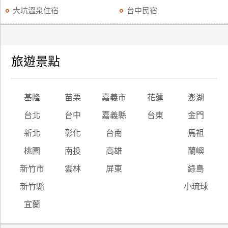
大坑溫泉住宿
台中民宿
旅遊景點
基隆
苗栗
嘉義市
花蓮
澎湖
台北
台中
嘉義縣
台東
金門
新北
彰化
台南
馬祖
桃園
南投
高雄
蘭嶼
新竹市
雲林
屏東
綠島
新竹縣
小琉球
宜蘭