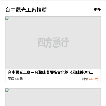
台中觀光工廠推薦
廠
更多
商
合
作
旅
伴
計
劃
台中觀光工廠－台灣味噌釀造文化館《風味醬油D...
商
原價
550元
440元
特價
品
宣
傳