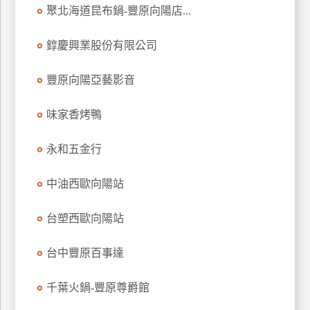
聚北海道昆布鍋-豐原向陽店...
玩
樂
錞慶興業股份有限公司
地
圖
豐原向陽亞藝影音
顧
客
味家香烤鴨
服
務
永和五金行
顧
中油西歐向陽站
客
滿
台塑西歐向陽站
意
度
台中豐原百事達
千葉火鍋-豐原尊爵館
訂
單