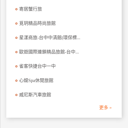
訂
寄居蟹行旅
房
覓玥精品時尚旅館
請
星漾商旅-台中中清館(環保標...
款
收
歐遊國際連鎖精品旅館-台中...
據
合
雀客快捷台中一中
作
提
案
心媞Spa休閒旅館
威尼斯汽車旅館
飯
店
更多 »
合
作