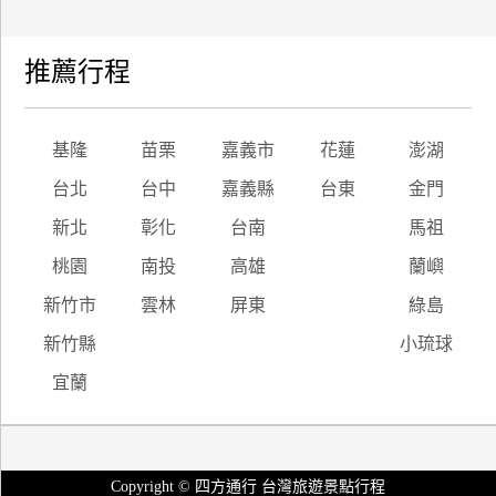
推薦行程
基隆
苗栗
嘉義市
花蓮
澎湖
台北
台中
嘉義縣
台東
金門
新北
彰化
台南
馬祖
桃園
南投
高雄
蘭嶼
新竹市
雲林
屏東
綠島
新竹縣
小琉球
宜蘭
Copyright © 四方通行 台灣旅遊景點行程