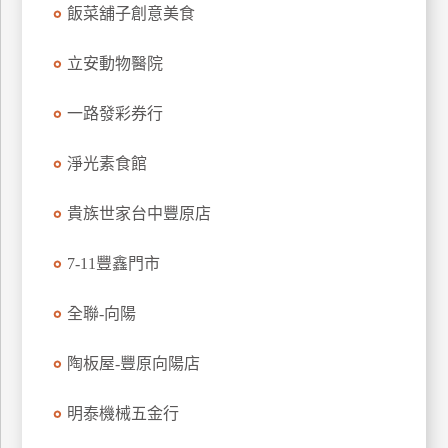
飯菜舖子創意美食
特
色
立安動物醫院
民
宿
一路發彩券行
淨光素食館
全
球
租
貴族世家台中豐原店
車
7-11豐鑫門市
網
全聯-向陽
紅
帶
陶板屋-豐原向陽店
你
玩
明泰機械五金行