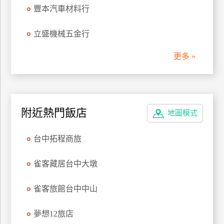
豐本汽車材料行
管
理
立盛機械五金行
更多 »
會
員
帳
戶
附近熱門飯店
地圖模式
客
台中拓程商旅
服
聯
雀客藏居台中大墩
絡
單
雀客旅館台中中山
Line
夢想12旅店
線