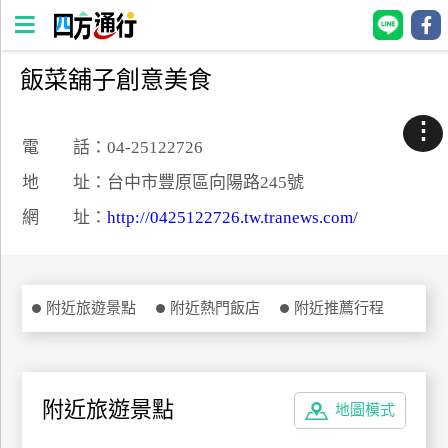
飯菜舖子創意美食
四
方
⋮
通
電 話：04-25122726
行
地 址：台中市豐原區向陽路245號
訂
網 址：
http://0425122726.tw.tranews.com/
房
台
附近旅遊景點
附近熱門飯店
附近推薦行程
灣
訂
房
附近旅遊景點
地圖模式
直接跟飯店訂房
HOT