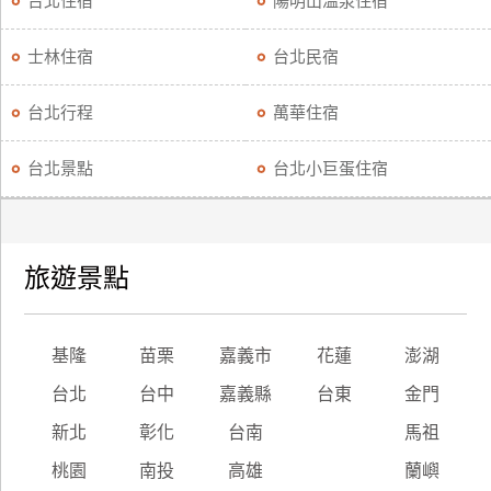
台北住宿
陽明山溫泉住宿
廠
士林住宿
台北民宿
商
合
台北行程
萬華住宿
作
台北景點
台北小巨蛋住宿
旅
伴
計
旅遊景點
劃
商
基隆
苗栗
嘉義市
花蓮
澎湖
品
台北
台中
嘉義縣
台東
金門
宣
傳
新北
彰化
台南
馬祖
桃園
南投
高雄
蘭嶼