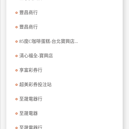
特
豐昌商行
色
民
豐昌商行
宿
85度C咖啡蛋糕-台北寶興店...
全
球
清心福全-寶興店
租
車
享富彩券行
超美彩券投注站
網
紅
至晟電器行
帶
你
至晟電器
玩
至晟電器行