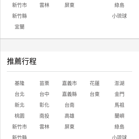
新竹市
雲林
屏東
綠島
新竹縣
小琉球
宜蘭
推薦行程
基隆
苗栗
嘉義市
花蓮
澎湖
台北
台中
嘉義縣
台東
金門
新北
彰化
台南
馬祖
桃園
南投
高雄
蘭嶼
新竹市
雲林
屏東
綠島
新竹縣
小琉球