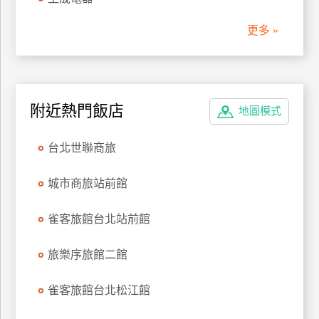
管
更多 »
理
會
員
附近熱門飯店
地圖模式
帳
戶
台北世聯商旅
客
城市商旅站前館
服
聯
雀客旅館台北站前館
絡
單
旅樂序旅館二館
雀客旅館台北松江館
Line
線