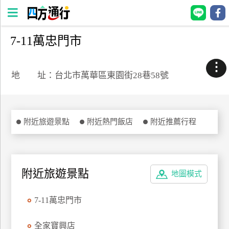
7-11萬忠門市
四
方
⋮
通
地 址：台北市萬華區東園街28巷58號
行
訂
房
附近旅遊景點
附近熱門飯店
附近推薦行程
台
灣
訂
附近旅遊景點
地圖模式
房
7-11萬忠門市
直接跟飯店訂房
HOT
全家寶興店