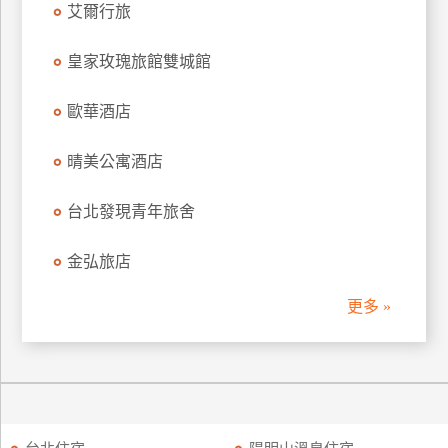
艾爾行旅
訂
房
皇家玫瑰旅館雙城館
歐華酒店
請
款
收
晴美公寓酒店
據
台北發現青年旅舍
合
作
金弘旅店
提
案
更多 »
飯
店
合
作