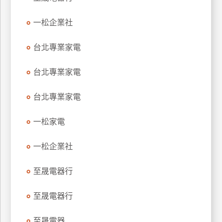
玩
一松企業社
樂
地
圖
台北專業家電
顧
台北專業家電
客
服
務
台北專業家電
一松家電
顧
客
一松企業社
滿
意
至晟電器行
度
至晟電器行
訂
至晟電器
單