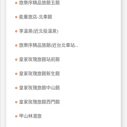
旅樂序精品旅館五館
上
客
能量旅店-北車館
服
享溫泉(近北投溫泉)
紅
旅樂序精品旅館(近台北車站...
利
查
皇家玫瑰旅館站前館
詢
皇家玫瑰旅館新生館
訂
房
皇家玫瑰旅館中山館
Q&A
皇家玫瑰旅館西門館
國
甲山林湯旅
旅
卡