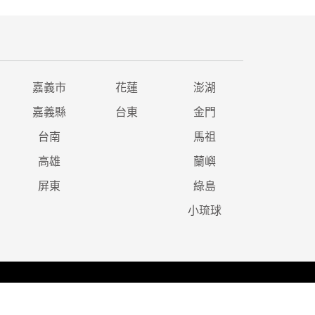
嘉義市
花蓮
澎湖
嘉義縣
台東
金門
台南
馬祖
高雄
蘭嶼
屏東
綠島
小琉球