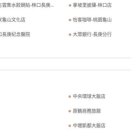
方雲集水餃鍋貼-林口長庚...
拿坡里披薩-林口店
家龜山文化店
怡客咖啡-桃園龜山
口長庚紀念醫院
大眾銀行-長庚分行
中央環球大飯店
原鶴商務旅館
中壢凱都大飯店