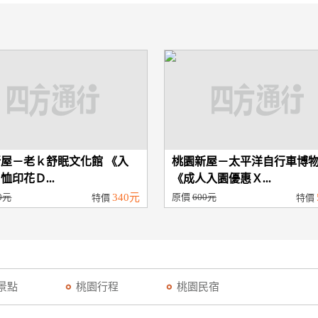
屋－老ｋ舒眠文化館 《入
桃園新屋－太平洋自行車博
恤印花Ｄ...
《成人入園優惠Ｘ...
0元
340元
原價
600元
特價
特價
景點
桃園行程
桃園民宿