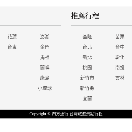
推薦行程
花蓮
澎湖
基隆
苗栗
台東
金門
台北
台中
馬祖
新北
彰化
蘭嶼
桃園
南投
綠島
新竹市
雲林
小琉球
新竹縣
宜蘭
Copyright © 四方通行 台灣旅遊景點行程