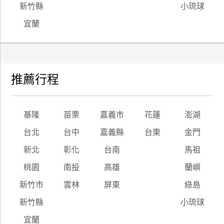
新竹縣
小琉球
宜蘭
推薦行程
基隆
苗栗
嘉義市
花蓮
澎湖
台北
台中
嘉義縣
台東
金門
新北
彰化
台南
馬祖
桃園
南投
高雄
蘭嶼
新竹市
雲林
屏東
綠島
新竹縣
小琉球
宜蘭