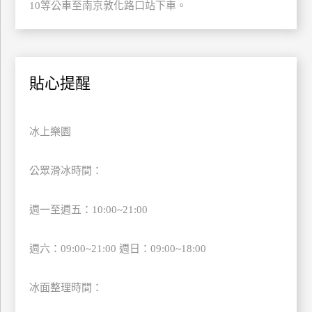
10等公車至南京敦化路口站下車。
訂
房
請
貼心提醒
款
收
據
冰上樂園
合
作
公眾滑冰時間：
提
案
週一至週五：10:00~21:00
飯
週六：09:00~21:00 週日：09:00~18:00
店
合
冰面整理時間：
作