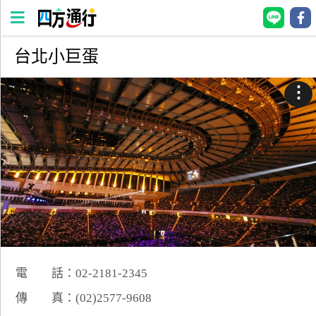
台北小巨蛋
四
方
⋮
通
行
訂
房
台
灣
訂
房
電 話：02-2181-2345
直接跟飯店訂房
HOT
傳 真：(02)2577-9608