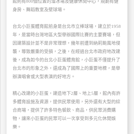
館則有800個位置的溜冰場及健康休閒中心，規劃有健
玩
身房、舞蹈教室及壁球場。
樂
地
台北小巨蛋體育館前身是台北市立棒球場，建立於1958
圖
年，是當時台灣地區大型舉辦國際比賽的主要賽場，但
顧
因建築設計並不是非常理想，幾年前遭到納莉颱風地侵
客
襲，導致嚴重的受損，之後，在經過台北市政府地改建
服
務
後，成為如今的台北小巨蛋體育館，小巨蛋不僅提升了
台北市的形象之外，還成為了國際上的重要地標，是舉
辦演唱會或大型表演的好地方。
顧
客
滿
精心改建的小巨蛋，建造地下2層、地上5層，館內有許
意
多體育設施及資源，提供民眾使用，另外還有大型的綜
度
合商場，提供了許多特色餐飲、商品，供民眾消費購
物，讓來小巨蛋的民眾可以一次享受到多元化休閒娛
訂
樂。
單