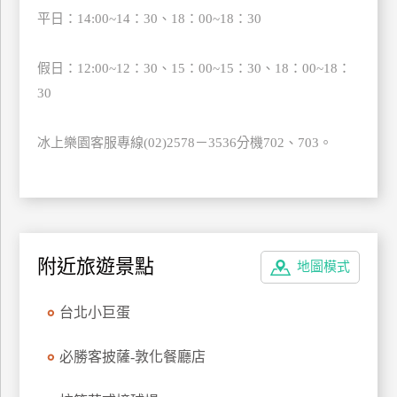
平日：14:00~14：30、18：00~18：30
廠
商
假日：12:00~12：30、15：00~15：30、18：00~18：
合
30
作
冰上樂園客服專線(02)2578－3536分機702、703。
旅
伴
計
劃
附近旅遊景點
地圖模式
商
品
台北小巨蛋
宣
傳
必勝客披薩-敦化餐廳店