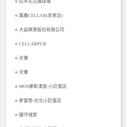
拉竿花式撞球場
異塵CELLAR(忠孝店)
大益興業股份有限公司
CELLARPUB
天肇
天肇
MOS摩斯漢堡-小巨蛋店
麥當勞-台北小巨蛋店
貓守城堡