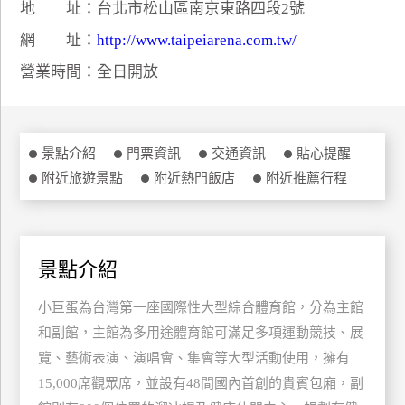
地 址：台北市松山區南京東路四段2號
特
網 址：
http://www.taipeiarena.com.tw/
色
民
營業時間：全日開放
宿
全
景點介紹
門票資訊
交通資訊
貼心提醒
球
附近旅遊景點
附近熱門飯店
附近推薦行程
租
車
景點介紹
網
紅
小巨蛋為台灣第一座國際性大型綜合體育館，分為主館
帶
和副館，主館為多用途體育館可滿足多項運動競技、展
你
覽、藝術表演、演唱會、集會等大型活動使用，擁有
玩
15,000席觀眾席，並設有48間國內首創的貴賓包廂，副