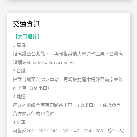
上
客
服
交通資訊
【大眾運輸】
紅
1.高鐵
利
搭高鐵至台北站下，再轉搭其他大眾運輸工具。台灣高
查
鐵網站http://www.thsrc.com.tw/
詢
2.台鐵
搭乘台鐵至台北火車站，再轉搭捷運木柵線至南京東路
訂
站下車（1號出口）
房
3.捷運
Q&A
搭乘木柵線至南京東路站下車（1號出口），往環亞百
貨方向步行約10分鐘。
國
4.公車
旅
可搭乘262、282、288、306、46、604、668、棕9、棕
卡