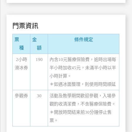
管
理
門票資訊
會
票
金
條件規定
員
種
額
帳
戶
2小時
190
內含10元醫療保險費，逾時出場每
滑冰券
半小時加收45元，未滿半小時以半
客
小時計算。
服
＊如遇冰面整理，則使用時間順延
聯
參觀券
30
活動及教學期間歡迎參觀，入場參
絡
單
觀酌收清潔費，不含醫療保險費。
＊開放時間結束前30分鐘停止售
票。
Line
線