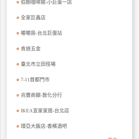
伯朗咖啡館-小巨蛋一店
全家巨鑫店
嘟嘟房-台北巨蛋站
肯迪五金
臺北市立田徑場
7-11首都門市
兆豐商銀-敦化分行
IKEA宜家家居-台北店
環亞大飯店-香檳酒吧