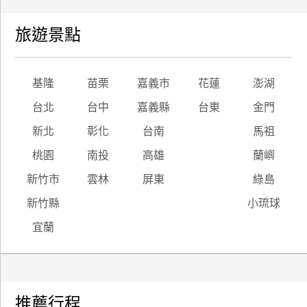
旅遊景點
基隆
苗栗
嘉義市
花蓮
澎湖
台北
台中
嘉義縣
台東
金門
新北
彰化
台南
馬祖
桃園
南投
高雄
蘭嶼
新竹市
雲林
屏東
綠島
新竹縣
小琉球
宜蘭
推薦行程