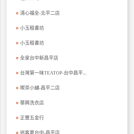
特
清心福全-北平二店
色
民
小玉租書坊
宿
小玉租書坊
全
球
全家台中新昌平店
租
車
台灣第一味TEATOP-台中昌平...
喫茶小舖-昌平二店
網
紅
華興洗衣店
帶
你
正豐五金行
玩
迷客夏台中-昌平店