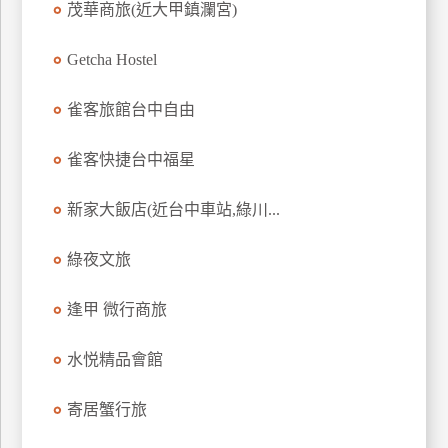
茂華商旅(近大甲鎮瀾宮)
上
客
Getcha Hostel
服
雀客旅館台中自由
紅
雀客快捷台中福星
利
查
新家大飯店(近台中車站,綠川...
詢
綠夜文旅
訂
房
逢甲 微行商旅
Q&A
水悦精品會館
國
寄居蟹行旅
旅
卡