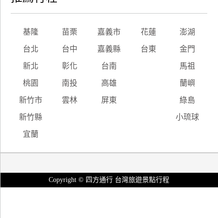
基隆
苗栗
嘉義市
花蓮
澎湖
台北
台中
嘉義縣
台東
金門
新北
彰化
台南
馬祖
桃園
南投
高雄
蘭嶼
新竹市
雲林
屏東
綠島
新竹縣
小琉球
宜蘭
Copyright © 四方通行 台灣旅遊景點行程