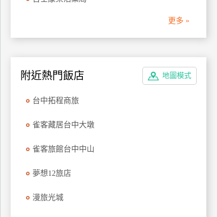
管
更多 »
理
會
員
附近熱門飯店
地圖模式
帳
戶
台中拓程商旅
客
雀客藏居台中大墩
服
聯
雀客旅館台中中山
絡
單
夢想12旅店
漫旅光城
Line
線