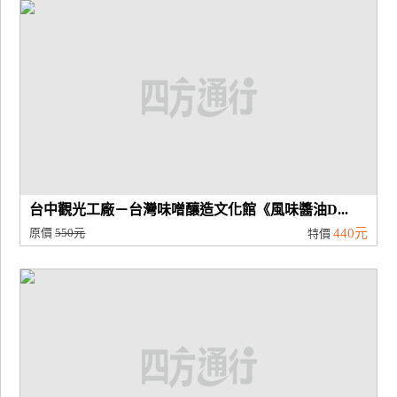
廠
商
合
作
旅
伴
計
台中觀光工廠－台灣味噌釀造文化館《風味醬油D...
劃
原價
550元
440元
特價
商
品
宣
傳