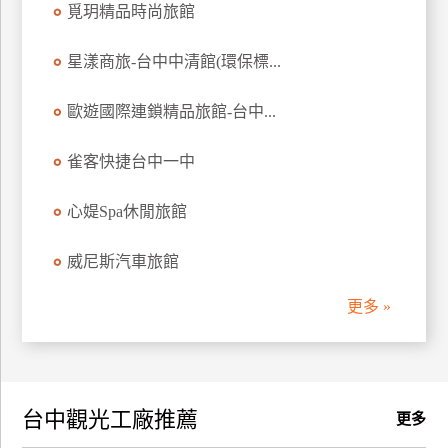
覓玥精品時尚旅館
訂
房
星漾商旅-台中中清館(環保標...
歐遊國際連鎖精品旅館-台中...
請
款
收
雀客快捷台中一中
據
心媞Spa休閒旅館
合
作
威尼斯汽車旅館
提
案
更多 »
飯
店
合
台中觀光工廠推薦
作
更多