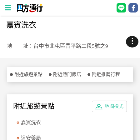
嘉賓洗衣
四
方
⋮
通
地 址：台中市北屯區昌平路二段5號之9
行
訂
房
附近旅遊景點
附近熱門飯店
附近推薦行程
台
灣
訂
附近旅遊景點
地圖模式
房
嘉賓洗衣
直接跟飯店訂房
HOT
道安藥局