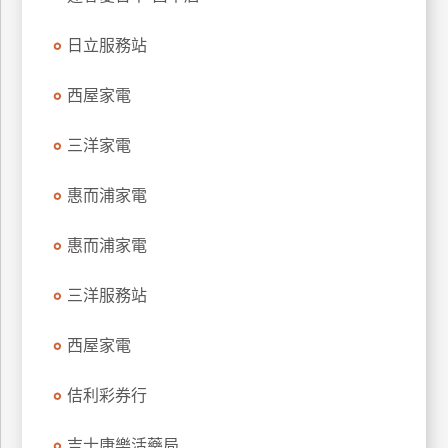
玩
日立服務站
樂
地
圖
西屋家電
顧
三洋家電
客
服
務
惠而浦家電
惠而浦家電
顧
客
三洋服務站
滿
意
西屋家電
度
佶利彩券行
訂
吉士康樂活藥局
單