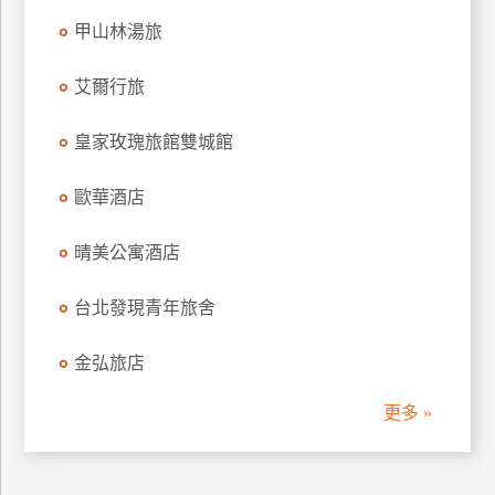
甲山林湯旅
艾爾行旅
皇家玫瑰旅館雙城館
歐華酒店
晴美公寓酒店
台北發現青年旅舍
金弘旅店
更多 »