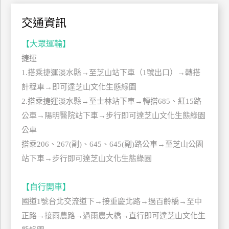
上
交通資訊
客
服
【大眾運輸】
捷運
紅
1.搭乘捷運淡水縣→至芝山站下車（1號出口）→轉搭
利
計程車→即可達芝山文化生態綠園
查
2.搭乘捷運淡水縣→至士林站下車→轉搭685、紅15路
詢
公車→陽明醫院站下車→步行即可達芝山文化生態綠園
公車
訂
搭乘206、267(副)、645、645(副)路公車→至芝山公園
房
站下車→步行即可達芝山文化生態綠園
Q&A
【自行開車】
國道1號台北交流道下→接重慶北路→過百齡橋→至中
國
旅
正路→接雨農路→過雨農大橋→直行即可達芝山文化生
卡