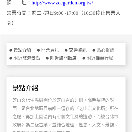
網 址：
http://www.zcegarden.org.tw/
特
營業時間：週二~週日9:00~17:00（16:30停止售票入
色
民
園）
宿
全
景點介紹
門票資訊
交通資訊
貼心提醒
球
附近旅遊景點
附近熱門飯店
附近推薦行程
租
車
景點介紹
網
紅
芝山文化生態綠園位於芝山岩的北側，陽明醫院的對
帶
面，是台北地區目前唯一僅存的『芝山岩文化層』所在
你
之處，再加上園區內有七個文化層的遺跡，而被台北市
玩
政府列為二級古蹟，並結合地理、歷史、人文、景觀、