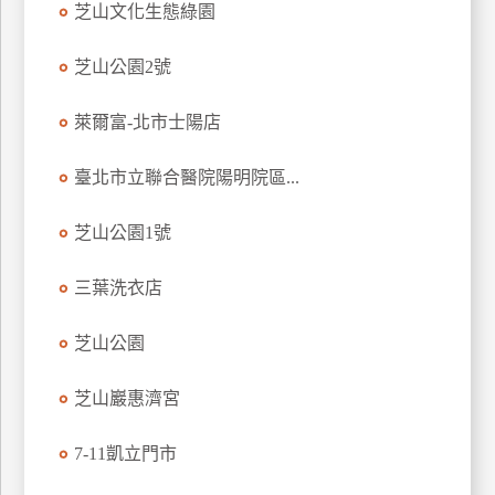
芝山文化生態綠園
廠
芝山公園2號
商
合
萊爾富-北市士陽店
作
臺北市立聯合醫院陽明院區...
旅
伴
芝山公園1號
計
劃
三葉洗衣店
芝山公園
商
品
芝山巖惠濟宮
宣
傳
7-11凱立門市