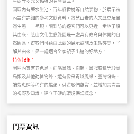
生態等多元又獨特的資產寶庫。
玩
園區內有著水生池、百年楓香樹等自然景物，於展示館
樂
內設有詳細的參考文獻資料，將芝山岩的人文歷史及自
地
然生態一一呈現，讓到訪的遊客們可以更近一步地了解
圖
其由來。芝山文化生態綠園是一處具有教育與休閒的自
顧
然園區，遊客們可藉由此處的展示設施及生態導覽，了
客
解其由來，是一處適合全家親子出遊的好地方。
服
務
特色報報：
園區內育有五色鳥、紅嘴黑鵯、樹鵲、黑冠麻鷺等珍貴
鳥類及其他動植物外，還有像是青斑鳳蝶、臺灣粉蝶、
顧
客
端紫斑蝶等稀有的蝶類，供遊客們觀賞，並增加其豐富
滿
的視野及知識，建立正確的環境保護概念。
意
度
門票資訊
訂
單