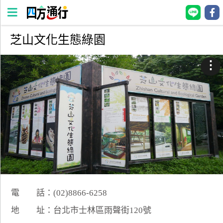
芝山文化生態綠園
四
方
⋮
通
行
訂
房
台
灣
訂
房
電 話：(02)8866-6258
直接跟飯店訂房
HOT
地 址：台北市士林區雨聲街120號