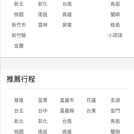
新北
彰化
台南
馬祖
桃園
南投
高雄
蘭嶼
新竹市
雲林
屏東
綠島
新竹縣
小琉球
宜蘭
推薦行程
基隆
苗栗
嘉義市
花蓮
澎湖
台北
台中
嘉義縣
台東
金門
新北
彰化
台南
馬祖
桃園
南投
高雄
蘭嶼