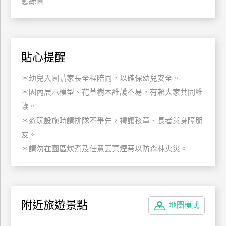
態綠園
訂
房
貼心提醒
請
款
＊幼兒入園請家長全程陪同，以確保幼兒安全。
收
＊園內展示模型、花草樹木維護不易，有賴大家共同維
據
護。
合
＊遊玩設施時請排隊不爭先，禮讓孩童、長者與身障朋
作
提
友。
案
＊請勿在園區炊煮及任意丟棄煙蒂以防森林火災。
飯
店
合
附近旅遊景點
地圖模式
作