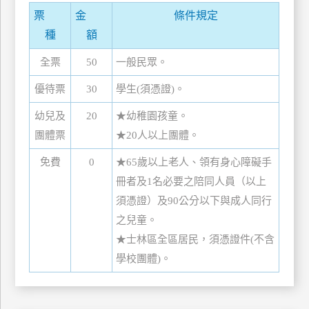
管
票
金
條件規定
理
種
額
全票
50
一般民眾。
會
優待票
30
學生(須憑證)。
員
帳
幼兒及
20
★幼稚園孩童。
戶
團體票
★20人以上團體。
免費
0
★65歲以上老人、領有身心障礙手
客
冊者及1名必要之陪同人員（以上
服
須憑證）及90公分以下與成人同行
聯
之兒童。
絡
★士林區全區居民，須憑證件(不含
單
學校團體)。
Line
線