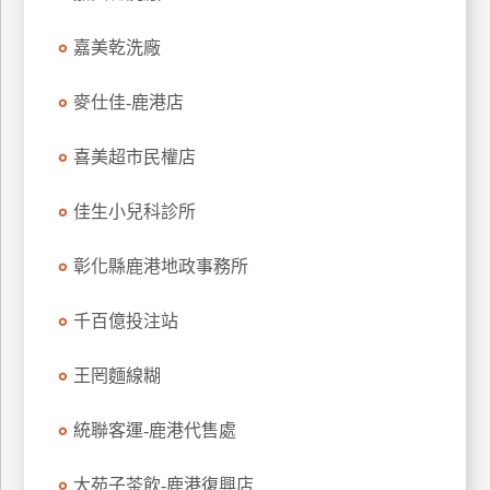
特
嘉美乾洗廠
色
民
麥仕佳-鹿港店
宿
喜美超市民權店
全
球
佳生小兒科診所
租
車
彰化縣鹿港地政事務所
千百億投注站
網
紅
王罔麵線糊
帶
你
統聯客運-鹿港代售處
玩
大苑子茶飲-鹿港復興店