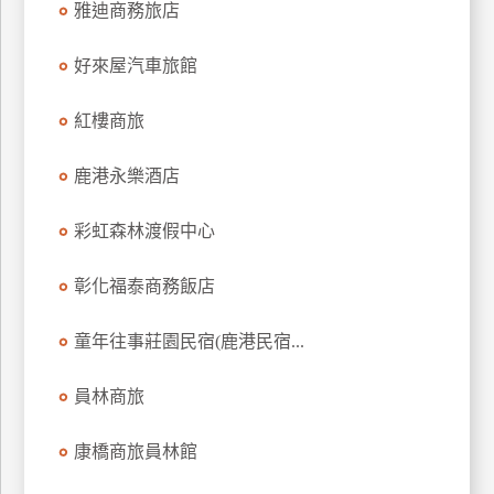
雅迪商務旅店
上
客
好來屋汽車旅館
服
紅樓商旅
紅
鹿港永樂酒店
利
查
彩虹森林渡假中心
詢
彰化福泰商務飯店
訂
房
童年往事莊園民宿(鹿港民宿...
Q&A
員林商旅
國
康橋商旅員林館
旅
卡