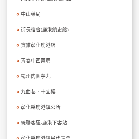
玩
中山藥局
樂
地
圖
街長宿舍(鹿港鎮史館)
顧
寶雅彰化鹿港店
客
服
務
青春中西藥局
楊州肉圓芋丸
顧
客
九曲巷．十宜樓
滿
意
彰化縣鹿港鎮公所
度
統聯客運-鹿港下客站
訂
彰化縣鹿港鎮民代表會
單