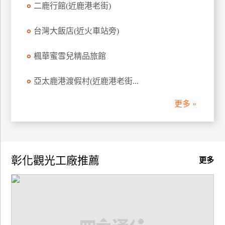
二鹿行館(近鹿港老街)
訂
房
台灣大飯店(近火車站旁)
楓華蜜雪兒精品旅館
請
款
收
亞太鹿港渡假村(近鹿港老街...
據
更多 »
合
作
提
案
彰化觀光工廠推薦
更多
飯
店
合
作