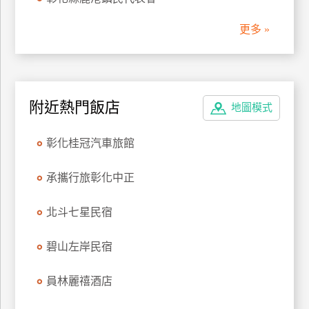
管
更多 »
理
會
員
附近熱門飯店
地圖模式
帳
戶
彰化桂冠汽車旅館
客
承攜行旅彰化中正
服
聯
北斗七星民宿
絡
單
碧山左岸民宿
員林麗禧酒店
Line
線