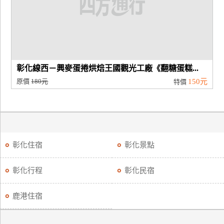
廠
商
合
作
彰化線西－興麥蛋捲烘焙王國觀光工廠《翻糖蛋糕...
原價
180元
150元
特價
旅
伴
計
劃
彰化住宿
彰化景點
商
彰化行程
彰化民宿
品
宣
鹿港住宿
傳