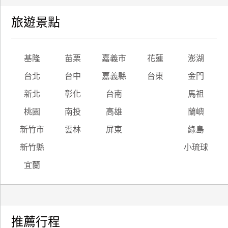
旅遊景點
基隆
苗栗
嘉義市
花蓮
澎湖
台北
台中
嘉義縣
台東
金門
新北
彰化
台南
馬祖
桃園
南投
高雄
蘭嶼
新竹市
雲林
屏東
綠島
新竹縣
小琉球
宜蘭
推薦行程