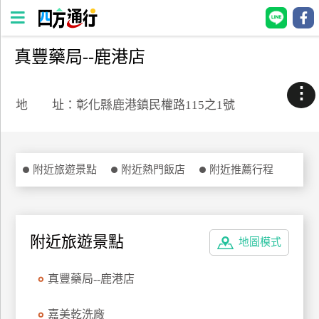
真豐藥局--鹿港店
四
方
⋮
通
地 址：彰化縣鹿港鎮民權路115之1號
行
訂
房
附近旅遊景點
附近熱門飯店
附近推薦行程
台
灣
訂
附近旅遊景點
地圖模式
房
真豐藥局--鹿港店
直接跟飯店訂房
HOT
嘉美乾洗廠