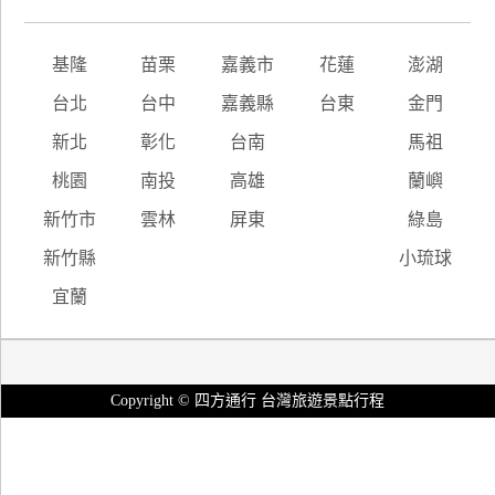
基隆
苗栗
嘉義市
花蓮
澎湖
台北
台中
嘉義縣
台東
金門
新北
彰化
台南
馬祖
桃園
南投
高雄
蘭嶼
新竹市
雲林
屏東
綠島
新竹縣
小琉球
宜蘭
Copyright © 四方通行 台灣旅遊景點行程