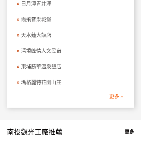
日月潭青井澤
訂
房
霞飛音樂城堡
天水蓮大飯店
請
款
收
清境峰情人文民宿
據
東埔勝華溫泉飯店
合
作
瑪格麗特花園山莊
提
案
更多 »
飯
店
合
南投觀光工廠推薦
作
更多