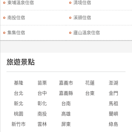
東埔溫泉住宿
清境住宿
南投住宿
溪頭住宿
集集住宿
廬山溫泉住宿
旅遊景點
基隆
苗栗
嘉義市
花蓮
澎湖
台北
台中
嘉義縣
台東
金門
新北
彰化
台南
馬祖
桃園
南投
高雄
蘭嶼
新竹市
雲林
屏東
綠島