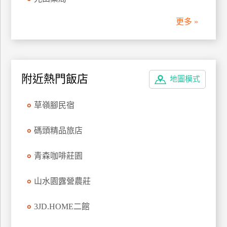
管
更多 »
理
會
員
附近熱門飯店
地圖模式
帳
戶
草嶺腳民宿
客
碼頭精品旅店
服
聯
青森咖啡莊園
絡
單
山水園露營農莊
3JD.HOME二館
Line
線