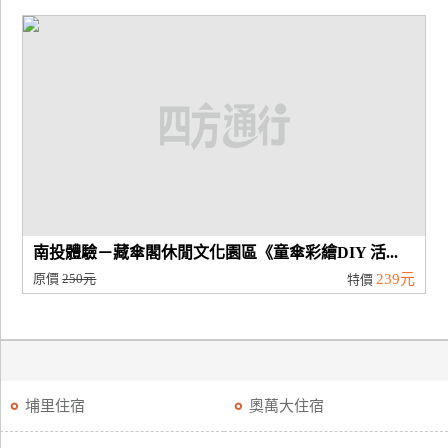
南投體驗－藏傘閣休閒文化園區《童傘彩繪DIY 活...
原價
250元
239元
特價
埔里住宿
奧萬大住宿