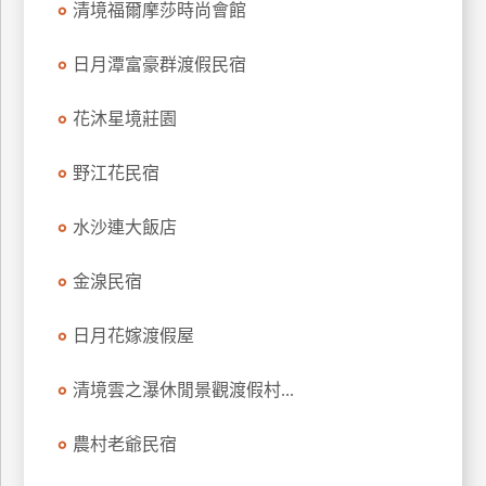
清境福爾摩莎時尚會館
上
客
日月潭富豪群渡假民宿
服
花沐星境莊園
紅
野江花民宿
利
查
水沙連大飯店
詢
金湶民宿
訂
房
日月花嫁渡假屋
Q&A
清境雲之瀑休閒景觀渡假村...
國
農村老爺民宿
旅
卡