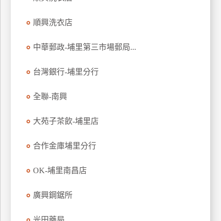
玩
順興洗衣店
樂
地
圖
中華郵政-埔里第三市場郵局...
顧
台灣銀行-埔里分行
客
服
務
全聯-南興
大苑子茶飲-埔里店
顧
客
合作金庫埔里分行
滿
意
OK-埔里南昌店
度
廣興鋼鋸所
訂
光田藥局
單