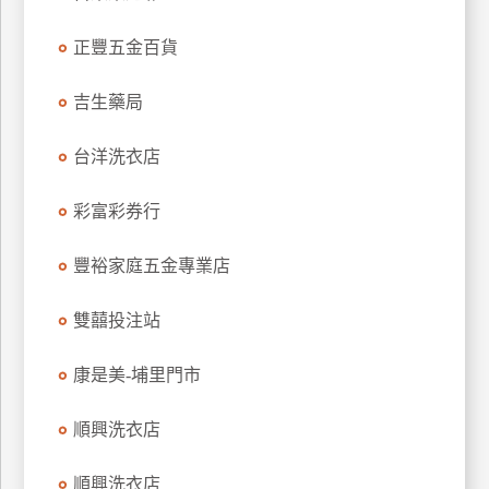
特
正豐五金百貨
色
民
吉生藥局
宿
台洋洗衣店
全
球
彩富彩券行
租
車
豐裕家庭五金專業店
雙囍投注站
網
紅
康是美-埔里門市
帶
你
順興洗衣店
玩
順興洗衣店