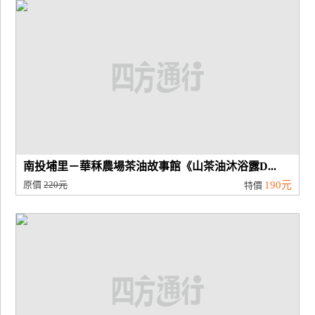
廠
商
合
作
旅
伴
計
南投埔里－華秝農場茶油故事館《山茶油沐浴露D...
劃
原價
220元
190元
特價
商
品
宣
傳