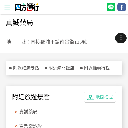
真誠藥局
四
方
⋮
通
地 址：南投縣埔里鎮南昌街135號
行
訂
房
附近旅遊景點
附近熱門飯店
附近推薦行程
台
灣
訂
附近旅遊景點
地圖模式
房
真誠藥局
直接跟飯店訂房
HOT
百樂樂透彩