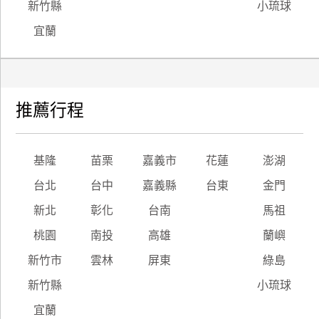
新竹縣
小琉球
宜蘭
推薦行程
基隆
苗栗
嘉義市
花蓮
澎湖
台北
台中
嘉義縣
台東
金門
新北
彰化
台南
馬祖
桃園
南投
高雄
蘭嶼
新竹市
雲林
屏東
綠島
新竹縣
小琉球
宜蘭