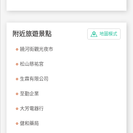
廠
商
合
附近旅遊景點
作
地圖模式
饒河街觀光夜市
旅
伴
松山慈祐宮
計
劃
生霖有限公司
至勤企業
商
品
大芳電器行
宣
傳
健和藥局