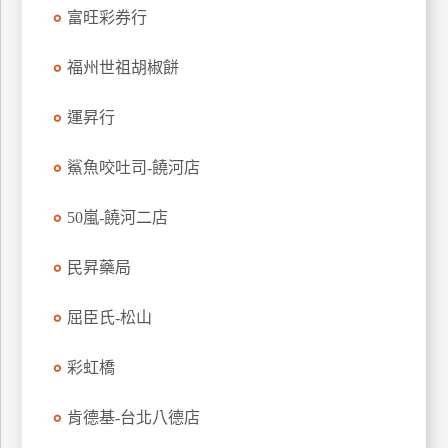
富旺彩券行
福州世祖胡椒餅
運昇行
鯊魚咬吐司-饒河店
50嵐-饒河二店
民昇藥局
屈臣氏-松山
彩虹橋
肯德基-台北八德店