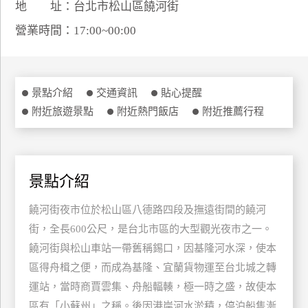
地 址：台北市松山區饒河街
特
營業時間：17:00~00:00
色
民
宿
景點介紹
交通資訊
貼心提醒
附近旅遊景點
附近熱門飯店
附近推薦行程
全
球
租
車
景點介紹
饒河街夜市位於松山區八德路四段及撫遠街間的饒河
網
紅
街，全長600公尺，是台北市區的大型觀光夜市之一。
帶
饒河街與松山車站一帶舊稱錫口，因基隆河水深，使本
你
區得舟楫之便，而成為基隆、宜蘭貨物運至台北城之轉
玩
運站，當時商賈雲集、舟船輻輳，極一時之盛，故使本
區有「小蘇州」之稱。後因港岸河水淤積，停泊船隻漸