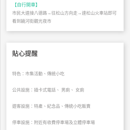
【自行開車】
訂
房
市民大道接八德路→往松山方向走→達松山火車站即可
看到饒河街觀光夜市
請
款
收
貼心提醒
據
合
作
特色：市集活動、傳統小吃
提
案
公共設施：插卡式電話、 男廁、 女廁
飯
遊客設施：特產、紀念品、傳統小吃販賣
店
合
作
停車設施：附近有收費停車場及立體停車場