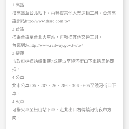
1.高鐵
上
客
搭高鐵至台北站下，再轉搭其他大眾運輸工具。台灣高
服
鐵網站http://www.thsrc.com.tw/
2.台鐵
搭乘台鐵至台北火車站，再轉搭其他交通工具。
紅
台鐵網站http://www.railway.gov.tw/tw/
利
3.捷運
查
詢
市政府捷運站轉乘藍7或藍12至饒河街口下車過馬路即
抵。
4.公車
訂
北市公車205、207、26、286、306、605至饒河街口下
房
車。
Q&A
4.火車
可搭火車至松山站下車，走北出口右轉饒河街夜市方
國
向。
旅
卡