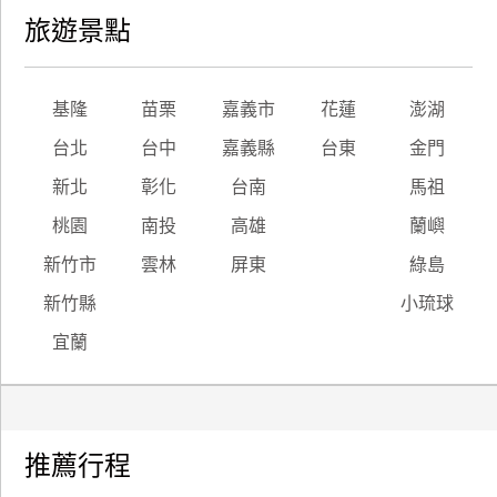
旅遊景點
基隆
苗栗
嘉義市
花蓮
澎湖
台北
台中
嘉義縣
台東
金門
新北
彰化
台南
馬祖
桃園
南投
高雄
蘭嶼
新竹市
雲林
屏東
綠島
新竹縣
小琉球
宜蘭
推薦行程