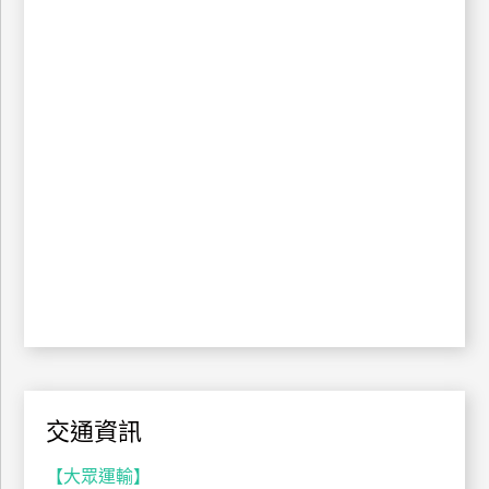
管
理
會
員
帳
戶
客
服
聯
絡
單
交通資訊
Line
【大眾運輸】
線