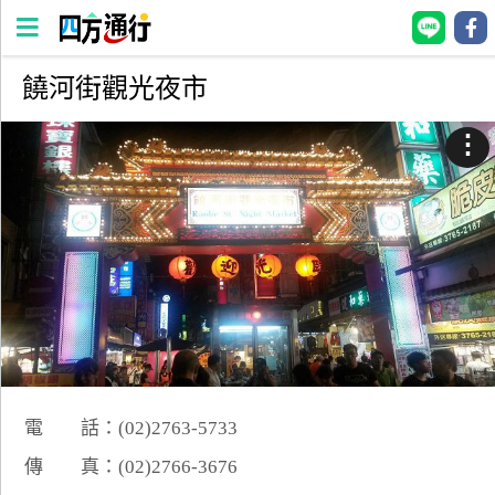
饒河街觀光夜市
四
方
⋮
通
行
訂
房
台
灣
訂
房
電 話：(02)2763-5733
直接跟飯店訂房
HOT
傳 真：(02)2766-3676