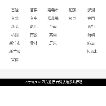
基隆
苗栗
嘉義市
花蓮
澎湖
台北
台中
嘉義縣
台東
金門
新北
彰化
台南
馬祖
桃園
南投
高雄
蘭嶼
新竹市
雲林
屏東
綠島
新竹縣
小琉球
宜蘭
Copyright © 四方通行 台灣旅遊景點行程