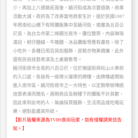
玩
少，再加上八德路拓寬後，饒河街成為次要道路，商業
樂
活動大減。政府為了改善當地商家生計，遂於民國1987
地
年將南松山橋下有照攤販集中至饒河街，規畫為五百公
圖
尺長，為台北市第二條觀光夜市。攤位整齊，內容琳琅
顧
滿目，蚵仔麵線、牛雜麵、冰品攤販等應有盡有。除了
客
小吃外，各種日用百貨如服飾、皮鞋亦物美價廉，此外
服
務
還有民俗技藝表演及土產展售等。
饒河街夜市全長約六百公尺，位於撫遠街與松山火車前
的入口處，各設有一座燈火璀璨的牌樓，由牌樓處開始
顧
進入夜市區。饒河街夜市之一大特色，以定期舉辦傳統
客
滿
技藝表演而聞名。兩側商店及騎樓下的攤販不計其數，
意
因此來到此地的人，無論採買服飾、生活用品或吃喝玩
度
樂，絕對能盡其所欲。
【影片版權來源為TVBS食尚玩家，如有侵權請來信告
知。】
訂
單