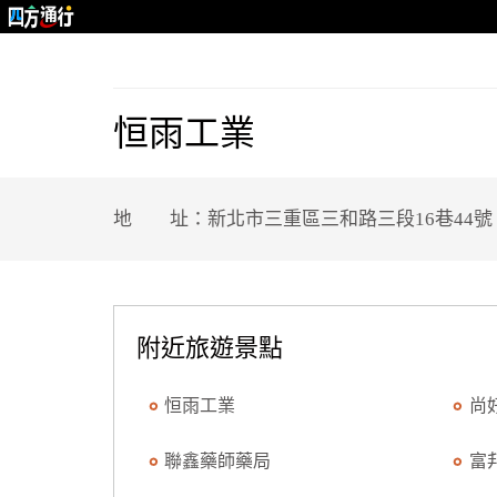
恒雨工業
地 址：新北市三重區三和路三段16巷44號
附近旅遊景點
恒雨工業
尚
聯鑫藥師藥局
富