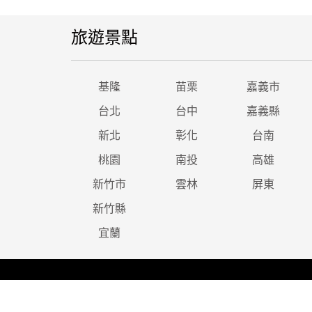
旅遊景點
基隆
苗栗
嘉義市
台北
台中
嘉義縣
新北
彰化
台南
桃園
南投
高雄
新竹市
雲林
屏東
新竹縣
宜蘭