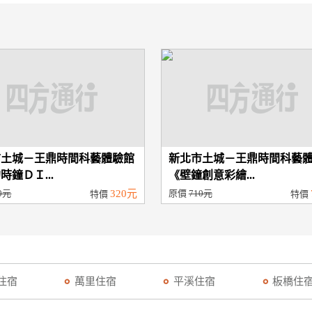
市土城－王鼎時間科藝體驗館
新北市土城－王鼎時間科藝
時鐘ＤＩ...
《壁鐘創意彩繪...
0元
320元
原價
710元
特價
特價
住宿
萬里住宿
平溪住宿
板橋住