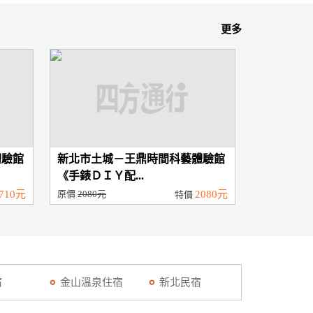
更多
體驗館
新北市土城－王鼎時間科藝體驗館
《手錶ＤＩＹ配...
710元
原價
2080元
2080元
特價
宿
金山溫泉住宿
新北民宿