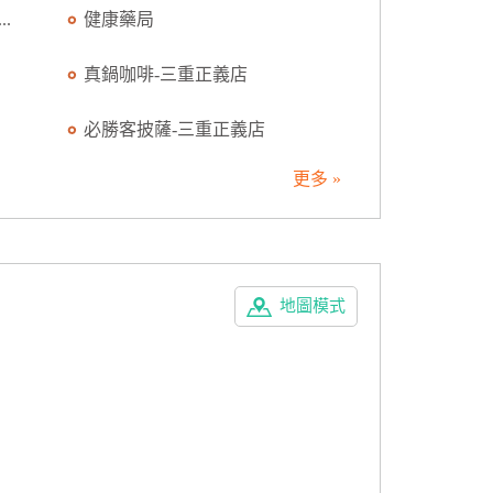
.
健康藥局
真鍋咖啡-三重正義店
必勝客披薩-三重正義店
更多 »
地圖模式