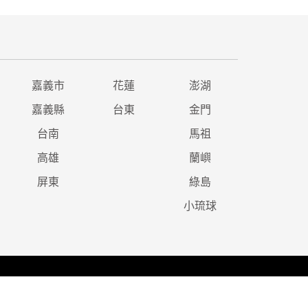
嘉義市
花蓮
澎湖
嘉義縣
台東
金門
台南
馬祖
高雄
蘭嶼
屏東
綠島
小琉球