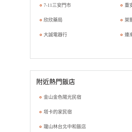
7-11三安門市
重
欣欣藥局
萊
大誠電器行
連
附近熱門飯店
金山金色陽光民宿
塔卡的家民宿
瓏山林台北中和飯店