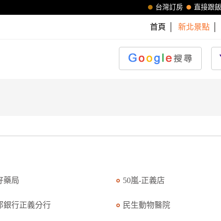
台灣訂房
直接跟
首頁
新北景點
好藥局
50嵐-正義店
邦銀行正義分行
民生動物醫院