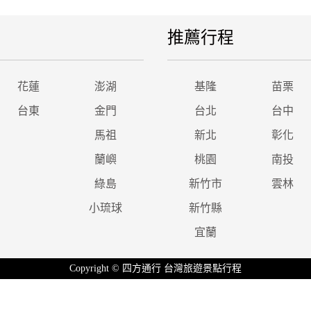
推薦行程
花蓮
澎湖
基隆
苗栗
台東
金門
台北
台中
馬祖
新北
彰化
蘭嶼
桃園
南投
綠島
新竹市
雲林
小琉球
新竹縣
宜蘭
Copyright © 四方通行 台灣旅遊景點行程