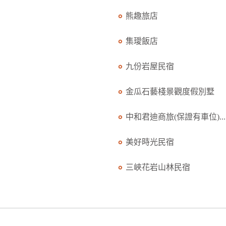
熊趣旅店
集璦飯店
九份岩屋民宿
金瓜石藝棧景觀度假別墅
中和君迪商旅(保證有車位)...
美好時光民宿
三峽花岩山林民宿