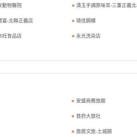
安動物醫院
清玉手調原味茶-三重正義北..
爾富-北縣正義店
琦佳鋼模
來旺食品店
永光洗染店
安盛商務旅館
首府大旅社
旅居文旅-土城館