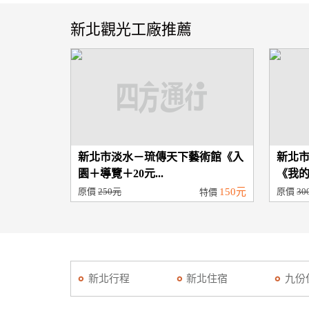
新北觀光工廠推薦
新北市淡水－琉傳天下藝術館《入
新北
園＋導覽＋20元...
《我的
原價
250元
150元
原價
30
特價
新北行程
新北住宿
九份