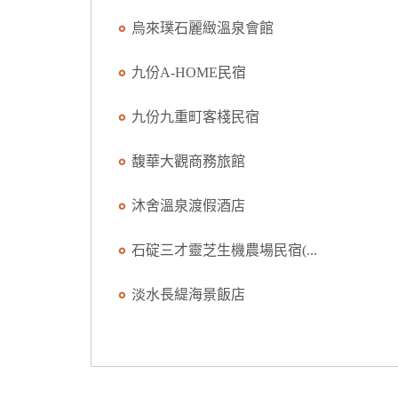
烏來璞石麗緻溫泉會館
九份A-HOME民宿
九份九重町客棧民宿
馥華大觀商務旅館
沐舍溫泉渡假酒店
石碇三才靈芝生機農場民宿(...
淡水長緹海景飯店