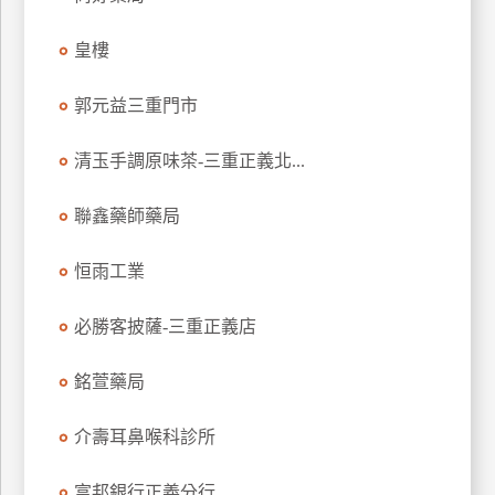
玩
皇樓
樂
地
圖
郭元益三重門市
顧
清玉手調原味茶-三重正義北...
客
服
務
聯鑫藥師藥局
恒雨工業
顧
客
必勝客披薩-三重正義店
滿
意
銘萱藥局
度
介壽耳鼻喉科診所
訂
富邦銀行正義分行
單