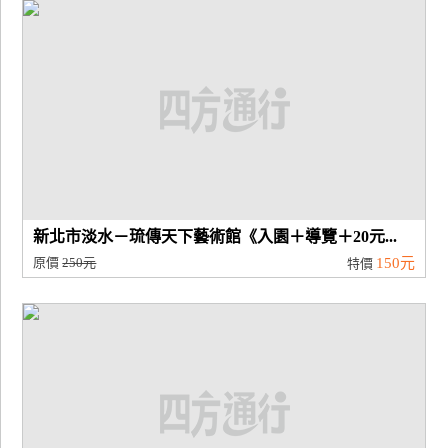
廠
商
合
作
旅
伴
計
新北市淡水－琉傳天下藝術館《入園＋導覽＋20元...
劃
原價
250元
150元
特價
商
品
宣
傳