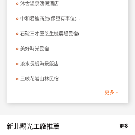
沐舍溫泉渡假酒店
訂
房
中和君迪商旅(保證有車位)...
石碇三才靈芝生機農場民宿(...
請
款
收
美好時光民宿
據
淡水長緹海景飯店
合
作
三峽花岩山林民宿
提
案
更多 »
飯
店
合
新北觀光工廠推薦
作
更多