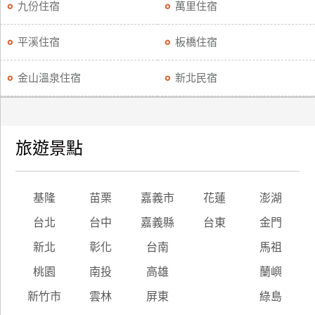
九份住宿
萬里住宿
平溪住宿
板橋住宿
金山溫泉住宿
新北民宿
旅遊景點
基隆
苗栗
嘉義市
花蓮
澎湖
台北
台中
嘉義縣
台東
金門
新北
彰化
台南
馬祖
桃園
南投
高雄
蘭嶼
新竹市
雲林
屏東
綠島