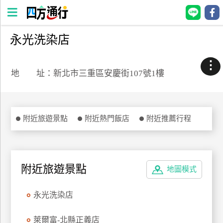
永光洗染店
四
方
⋮
通
地 址：新北市三重區安慶街107號1樓
行
訂
房
附近旅遊景點
附近熱門飯店
附近推薦行程
台
灣
訂
附近旅遊景點
地圖模式
房
永光洗染店
直接跟飯店訂房
HOT
萊爾富-北縣正義店