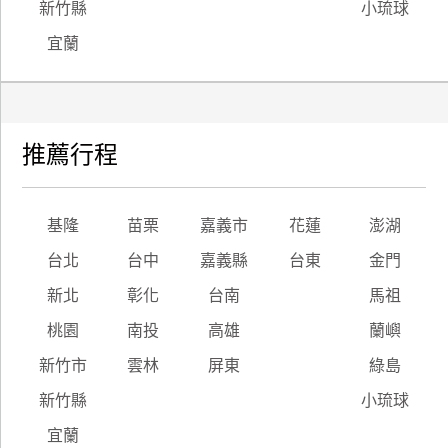
新竹縣
小琉球
宜蘭
推薦行程
基隆
苗栗
嘉義市
花蓮
澎湖
台北
台中
嘉義縣
台東
金門
新北
彰化
台南
馬祖
桃園
南投
高雄
蘭嶼
新竹市
雲林
屏東
綠島
新竹縣
小琉球
宜蘭