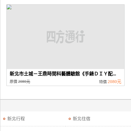
新北市土城－王鼎時間科藝體驗館《手錶ＤＩＹ配...
原價
2080元
2080元
特價
新北行程
新北住宿