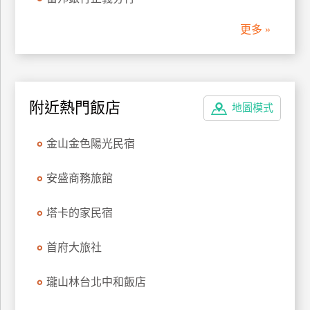
管
更多 »
理
會
員
附近熱門飯店
地圖模式
帳
戶
金山金色陽光民宿
客
安盛商務旅館
服
聯
塔卡的家民宿
絡
單
首府大旅社
瓏山林台北中和飯店
Line
線