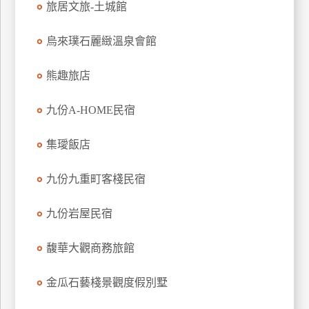
旅居文旅-土城館
上
客
烏來璞石麗緻溫泉會館
服
熊趣旅店
紅
九份A-HOME民宿
利
查
集璦飯店
詢
九份九重町客棧民宿
訂
房
九份岩屋民宿
Q&A
馥華大觀商務旅館
國
金瓜石藝棧景觀度假別墅
旅
卡