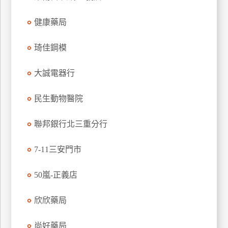
特
健康藥局
色
民
琦佳鋼模
宿
大誠電器行
全
球
民生動物醫院
租
車
聯邦銀行北三重分行
7-11三安門市
網
紅
50嵐-正義店
帶
你
欣欣藥局
玩
尚好藥局