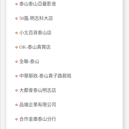
泰山泰山亞藝影音
特
色
50嵐-明志科大店
民
宿
小北百貨泰山店
OK-泰山貴賢店
全
球
租
全聯-泰山
車
中華郵政-泰山貴子路郵局
網
大都會泰山明志店
紅
帶
品端企業有限公司
你
玩
合作金庫泰山分行