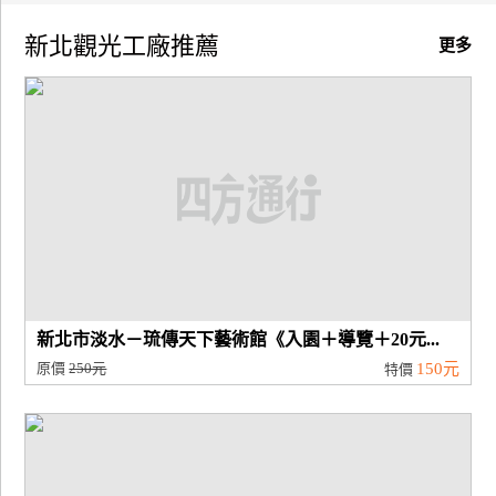
新北觀光工廠推薦
廠
更多
商
合
作
旅
伴
計
劃
新北市淡水－琉傳天下藝術館《入園＋導覽＋20元...
商
原價
250元
150元
特價
品
宣
傳