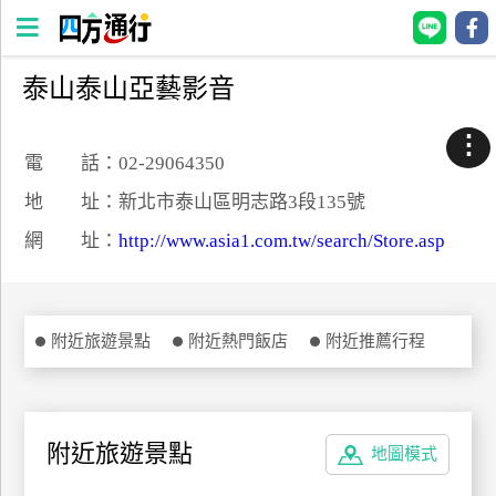
泰山泰山亞藝影音
四
方
⋮
通
電 話：02-29064350
行
地 址：新北市泰山區明志路3段135號
訂
網 址：
http://www.asia1.com.tw/search/Store.asp
房
台
附近旅遊景點
附近熱門飯店
附近推薦行程
灣
訂
房
附近旅遊景點
地圖模式
直接跟飯店訂房
HOT