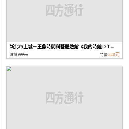
新北市土城－王鼎時間科藝體驗館《我的時鐘ＤＩ...
原價
300元
320元
特價