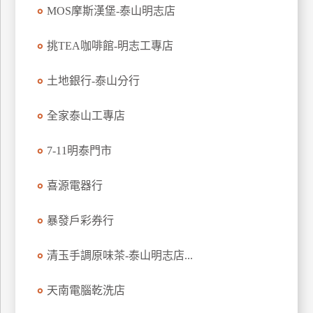
MOS摩斯漢堡-泰山明志店
玩
樂
挑TEA咖啡館-明志工專店
地
圖
土地銀行-泰山分行
顧
客
全家泰山工專店
服
務
7-11明泰門市
顧
喜源電器行
客
滿
暴發戶彩券行
意
度
清玉手調原味茶-泰山明志店...
天南電腦乾洗店
訂
單