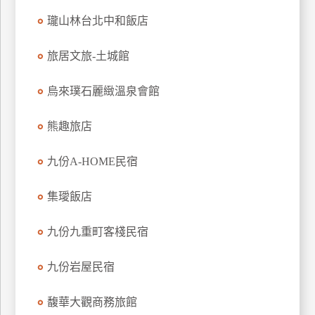
上
瓏山林台北中和飯店
客
服
旅居文旅-土城館
烏來璞石麗緻溫泉會館
紅
利
熊趣旅店
查
詢
九份A-HOME民宿
訂
集璦飯店
房
Q&A
九份九重町客棧民宿
九份岩屋民宿
國
旅
馥華大觀商務旅館
卡