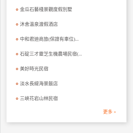
訂
金瓜石藝棧景觀度假別墅
房
沐舍溫泉渡假酒店
請
中和君迪商旅(保證有車位)...
款
收
石碇三才靈芝生機農場民宿(...
據
合
美好時光民宿
作
提
案
淡水長緹海景飯店
三峽花岩山林民宿
飯
店
更多 »
合
作