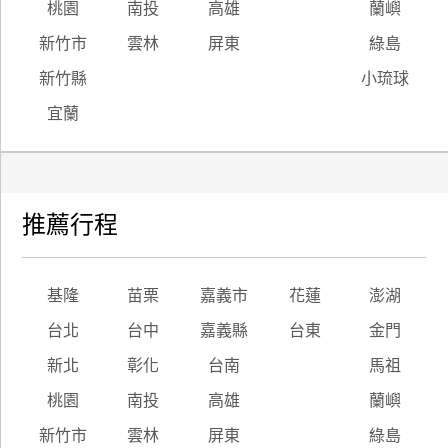
桃園
南投
高雄
蘭嶼
新竹市
雲林
屏東
綠島
新竹縣
小琉球
宜蘭
推薦行程
基隆
苗栗
嘉義市
花蓮
澎湖
台北
台中
嘉義縣
台東
金門
新北
彰化
台南
馬祖
桃園
南投
高雄
蘭嶼
新竹市
雲林
屏東
綠島