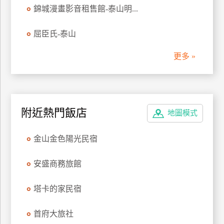
錦城漫畫影音租售館-泰山明...
管
理
屈臣氏-泰山
更多 »
會
員
帳
戶
附近熱門飯店
地圖模式
客
金山金色陽光民宿
服
聯
安盛商務旅館
絡
單
塔卡的家民宿
Line
首府大旅社
線