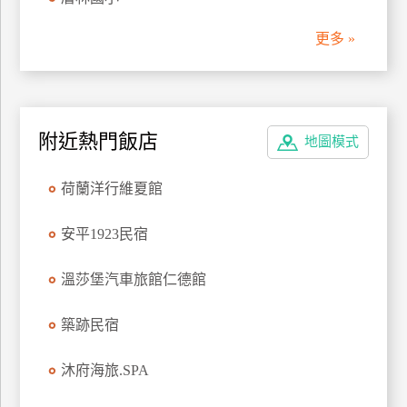
管
更多 »
理
會
員
附近熱門飯店
地圖模式
帳
戶
荷蘭洋行維夏館
客
安平1923民宿
服
聯
溫莎堡汽車旅館仁德館
絡
單
築跡民宿
沐府海旅.SPA
Line
線