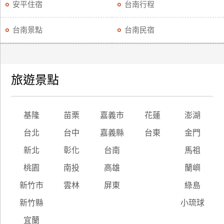
安平住宿
台南行程
台南景點
台南民宿
旅遊景點
基隆
苗栗
嘉義市
花蓮
澎湖
台北
台中
嘉義縣
台東
金門
新北
彰化
台南
馬祖
桃園
南投
高雄
蘭嶼
新竹市
雲林
屏東
綠島
新竹縣
小琉球
宜蘭