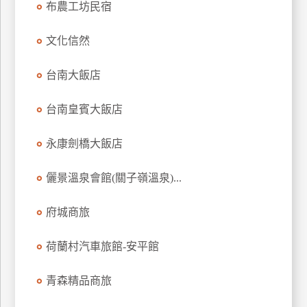
布農工坊民宿
上
客
文化信然
服
台南大飯店
紅
台南皇賓大飯店
利
查
永康劍橋大飯店
詢
儷景溫泉會館(關子嶺溫泉)...
訂
房
府城商旅
Q&A
荷蘭村汽車旅館-安平館
國
青森精品商旅
旅
卡