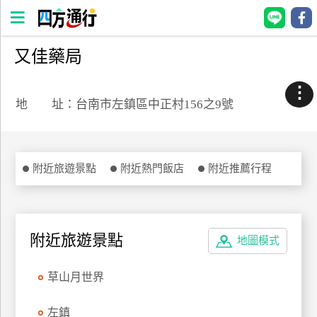
又佳藥局
四
方
⋮
通
地 址：台南市左鎮區中正村156之9號
行
訂
房
附近旅遊景點
附近熱門飯店
附近推薦行程
台
灣
訂
附近旅遊景點
地圖模式
房
草山月世界
直接跟飯店訂房
HOT
左鎮