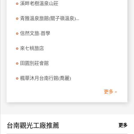
溪畔老樹溫泉山莊
訂
房
青雅溫泉旅館(關子嶺溫泉)...
信然文旅-首學
請
款
收
來七桃旅店
據
田園別莊會館
合
作
楓華沐月台南行館(喬麗)
提
案
更多 »
飯
店
合
台南觀光工廠推薦
作
更多