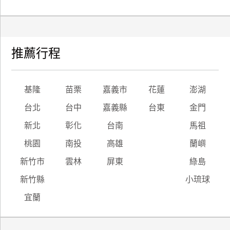
推薦行程
基隆
苗栗
嘉義市
花蓮
澎湖
台北
台中
嘉義縣
台東
金門
新北
彰化
台南
馬祖
桃園
南投
高雄
蘭嶼
新竹市
雲林
屏東
綠島
新竹縣
小琉球
宜蘭