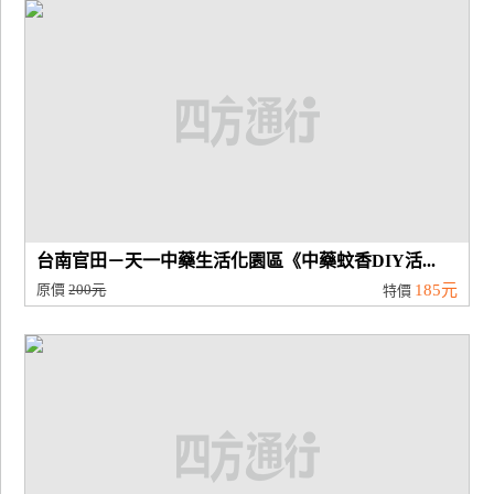
廠
商
合
作
旅
伴
計
台南官田－天一中藥生活化園區《中藥蚊香DIY活...
劃
原價
200元
185元
特價
商
品
宣
傳