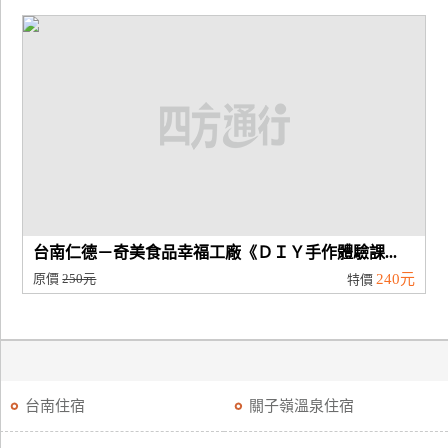
台南仁德－奇美食品幸福工廠《ＤＩＹ手作體驗課...
原價
250元
240元
特價
台南住宿
關子嶺溫泉住宿