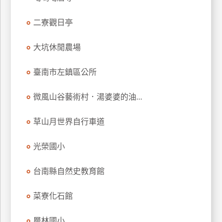
玩
二寮觀日亭
樂
地
圖
大坑休閒農場
顧
臺南市左鎮區公所
客
服
務
微風山谷藝術村．湯婆婆的油...
草山月世界自行車道
顧
客
光榮國小
滿
意
台南縣自然史教育館
度
菜寮化石館
訂
層林國小
單