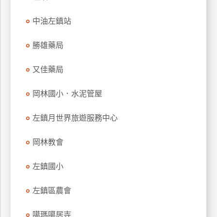
特
中油左鎮站
色
民
勝雄藥局
宿
又佳藥局
全
球
岡林國小．水泥管屋
租
車
左鎮月世界旅遊服務中心
岡林教會
網
紅
左鎮國小
帶
你
左鎮區農會
玩
噶瑪噶居寺