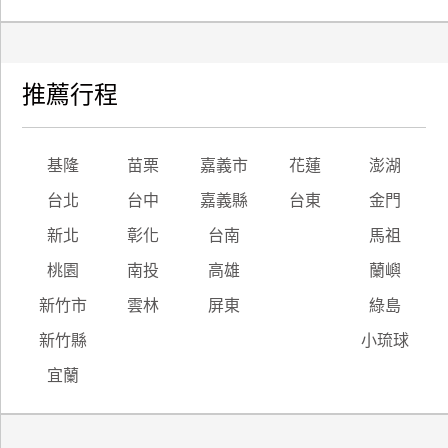
廠
商
合
推薦行程
作
基隆
苗栗
嘉義市
花蓮
澎湖
旅
台北
台中
嘉義縣
台東
金門
伴
計
新北
彰化
台南
馬祖
劃
桃園
南投
高雄
蘭嶼
新竹市
雲林
屏東
綠島
商
新竹縣
小琉球
品
宣
宜蘭
傳