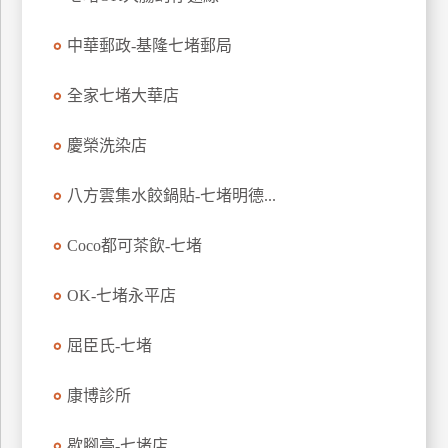
玩
中華郵政-基隆七堵郵局
樂
地
圖
全家七堵大華店
顧
慶榮洗染店
客
服
務
八方雲集水餃鍋貼-七堵明德...
Coco都可茶飲-七堵
顧
客
OK-七堵永平店
滿
意
屈臣氏-七堵
度
康博診所
訂
歇腳亭-七堵店
單