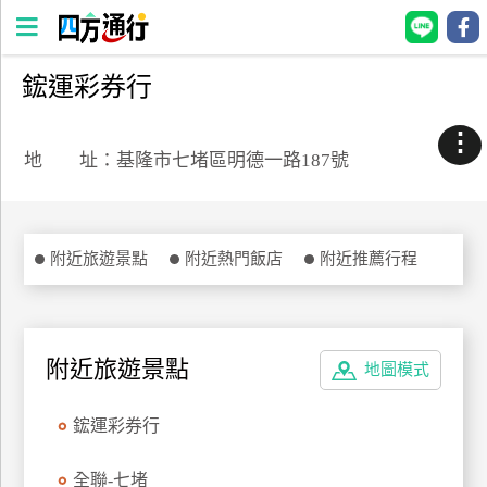
鋐運彩券行
四
方
⋮
通
地 址：基隆市七堵區明德一路187號
行
訂
房
附近旅遊景點
附近熱門飯店
附近推薦行程
台
灣
訂
附近旅遊景點
地圖模式
房
鋐運彩券行
直接跟飯店訂房
HOT
全聯-七堵