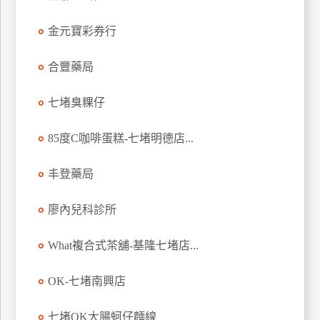
特
金元寶彩券行
色
民
合豐藥局
宿
七堵臭粿仔
全
球
85度C咖啡蛋糕-七堵明德店...
租
車
丰登藥局
廖內兒科診所
網
紅
What複合式茶舖-基隆七堵店...
帶
你
OK-七堵南興店
玩
七堵OK大腸蚵仔麵線