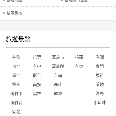
基隆景點
基隆廟口住宿
訂
房
基隆民宿
請
款
旅遊景點
收
據
基隆
苗栗
嘉義市
花蓮
澎湖
合
作
台北
台中
嘉義縣
台東
金門
提
案
新北
彰化
台南
馬祖
桃園
南投
高雄
蘭嶼
飯
新竹市
雲林
屏東
綠島
店
合
新竹縣
小琉球
作
宜蘭