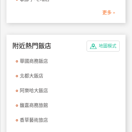
管
更多 »
理
會
員
附近熱門飯店
地圖模式
帳
戶
華國商務飯店
客
北都大飯店
服
聯
阿樂哈大飯店
絡
單
馥嘉商務旅館
香草藝術旅店
Line
線