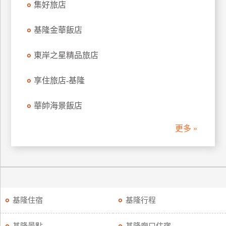
集好旅店
上
客
基隆金華飯店
服
東岸之星精品旅店
紅
享住旅店-基隆
利
查
華帥海景飯店
詢
更多 »
訂
房
Q&A
國
基隆住宿
基隆行程
旅
卡