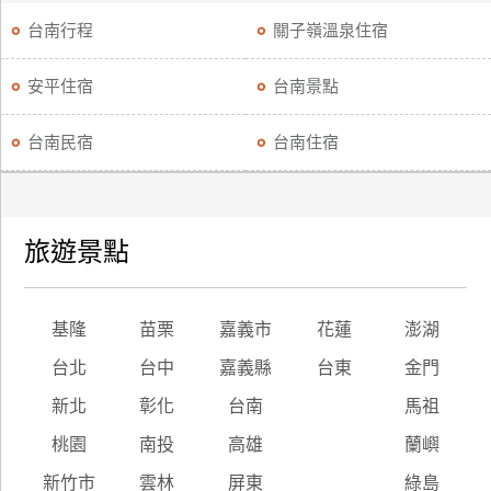
台南行程
關子嶺溫泉住宿
安平住宿
台南景點
台南民宿
台南住宿
旅遊景點
基隆
苗栗
嘉義市
花蓮
澎湖
台北
台中
嘉義縣
台東
金門
新北
彰化
台南
馬祖
桃園
南投
高雄
蘭嶼
新竹市
雲林
屏東
綠島