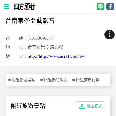
台南崇學亞藝影音
四
方
⋮
通
電 話：(06)336-8077
行
地 址：台南市崇學路18號
訂
網 址：
http://http://www.asia1.com.tw/
房
台
附近旅遊景點
附近熱門飯店
附近推薦行程
灣
訂
房
附近旅遊景點
地圖模式
直接跟飯店訂房
HOT