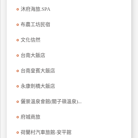
上
沐府海旅.SPA
客
服
布農工坊民宿
文化信然
紅
利
台南大飯店
查
詢
台南皇賓大飯店
訂
永康劍橋大飯店
房
Q&A
儷景溫泉會館(關子嶺溫泉)...
府城商旅
國
旅
荷蘭村汽車旅館-安平館
卡