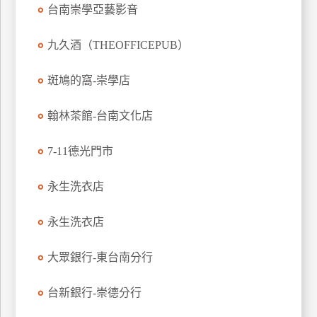
台南崇學亞藝影音
特
色
九久酒（THEOFFICEPUB）
民
宿
斑鳩的窩-崇學店
翰林茶館-台南文化店
全
球
租
7-11德光門市
車
永生洗衣店
網
永生洗衣店
紅
帶
大眾銀行-東台南分行
你
玩
台新銀行-崇德分行