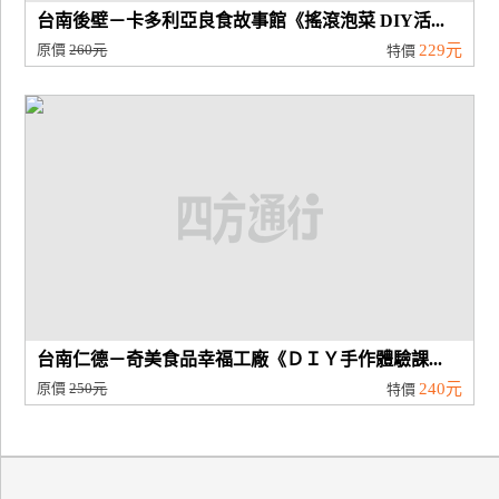
台南後壁－卡多利亞良食故事館《搖滾泡菜 DIY活...
原價
260元
229元
特價
台南仁德－奇美食品幸福工廠《ＤＩＹ手作體驗課...
原價
250元
240元
特價