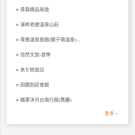
訂
青森精品商旅
房
溪畔老樹溫泉山莊
請
青雅溫泉旅館(關子嶺溫泉)...
款
收
信然文旅-首學
據
合
來七桃旅店
作
提
案
田園別莊會館
楓華沐月台南行館(喬麗)
飯
店
更多 »
合
作