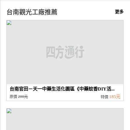
台南觀光工廠推薦
廠
更多
商
合
作
旅
伴
計
劃
台南官田－天一中藥生活化園區《中藥蚊香DIY活...
商
原價
200元
185元
特價
品
宣
傳