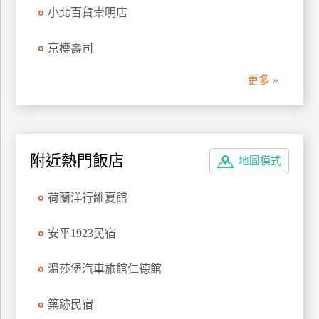
小北百貨崇明店
管
理
京樽壽司
更多 »
會
員
帳
戶
附近熱門飯店
地圖模式
客
荷蘭洋行維夏館
服
聯
安平1923民宿
絡
單
溫莎堡汽車旅館仁德館
Line
築跡民宿
線