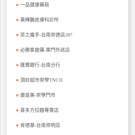
一品健康藥局
玩
樂
黃輝鵬皮膚科診所
地
圖
茶之魔手-台南崇德店287
顧
客
必勝客披薩-東門外送店
服
務
匯豐銀行-台南分行
顧
頂好超市崇學TNCH
客
滿
康是美-崇學門市
意
度
喜多方拉麵專賣店
肯德基-台南崇明店
訂
單