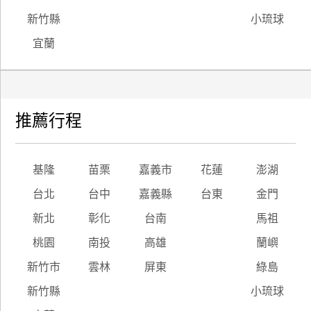
新竹縣
小琉球
宜蘭
推薦行程
基隆
苗栗
嘉義市
花蓮
澎湖
台北
台中
嘉義縣
台東
金門
新北
彰化
台南
馬祖
桃園
南投
高雄
蘭嶼
新竹市
雲林
屏東
綠島
新竹縣
小琉球