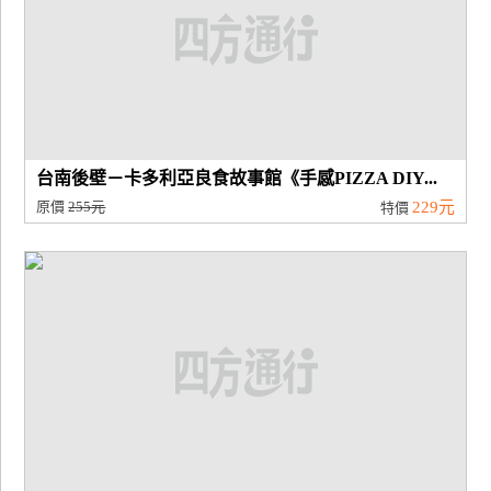
台南後壁－卡多利亞良食故事館《手感PIZZA DIY...
原價
255元
229元
特價