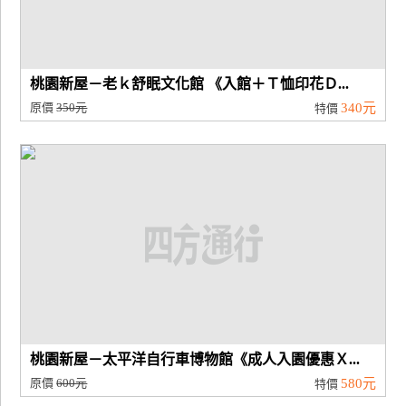
桃園新屋－老ｋ舒眠文化館 《入館＋Ｔ恤印花Ｄ...
原價
350元
340元
特價
桃園新屋－太平洋自行車博物館《成人入園優惠Ｘ...
原價
600元
580元
特價