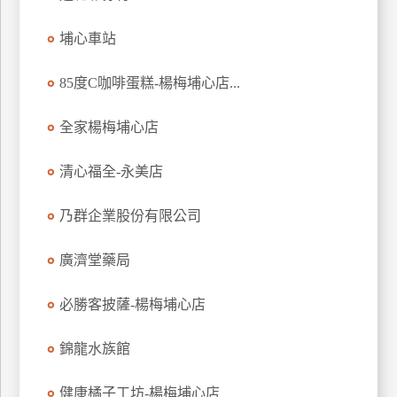
特
埔心車站
色
民
85度C咖啡蛋糕-楊梅埔心店...
宿
全家楊梅埔心店
全
球
清心福全-永美店
租
車
乃群企業股份有限公司
廣濟堂藥局
網
紅
必勝客披薩-楊梅埔心店
帶
你
錦龍水族館
玩
健康橘子工坊-楊梅埔心店