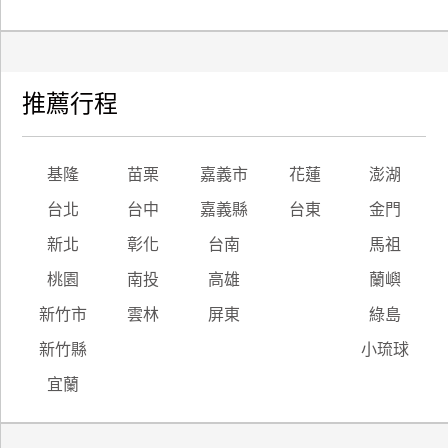
推薦行程
基隆
苗栗
嘉義市
花蓮
澎湖
台北
台中
嘉義縣
台東
金門
新北
彰化
台南
馬祖
桃園
南投
高雄
蘭嶼
新竹市
雲林
屏東
綠島
新竹縣
小琉球
宜蘭