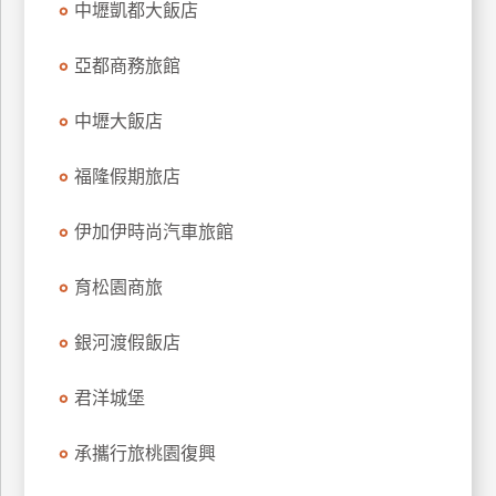
中壢凱都大飯店
上
客
亞都商務旅館
服
中壢大飯店
紅
福隆假期旅店
利
查
伊加伊時尚汽車旅館
詢
育松園商旅
訂
房
銀河渡假飯店
Q&A
君洋城堡
國
承攜行旅桃園復興
旅
卡