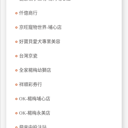
玩
仟億商行
樂
地
圖
京旺寵物世界-埔心店
顧
好寶貝愛犬專業美容
客
服
務
台灣京瓷
全家楊梅幼獅店
顧
客
祥順彩券行
滿
意
OK-楊梅埔心店
度
OK-楊梅永美店
訂
飛來中投注站
單