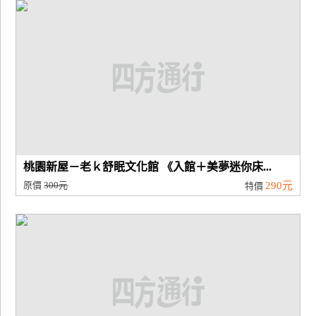
廠
商
合
作
旅
伴
計
桃園新屋－老ｋ舒眠文化館 《入館＋美夢迷你床...
劃
原價
300元
290元
特價
商
品
宣
傳