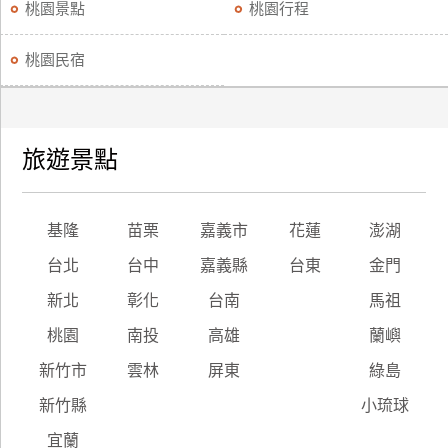
桃園景點
桃園行程
桃園民宿
旅遊景點
基隆
苗栗
嘉義市
花蓮
澎湖
台北
台中
嘉義縣
台東
金門
新北
彰化
台南
馬祖
桃園
南投
高雄
蘭嶼
新竹市
雲林
屏東
綠島
新竹縣
小琉球
宜蘭