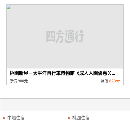
桃園新屋－太平洋自行車博物館《成人入園優惠Ｘ...
原價
900元
870元
特價
中壢住宿
桃園住宿