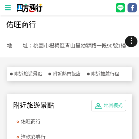
佑旺商行
四
方
⋮
通
地 址：桃園市楊梅區青山里幼獅路一段90號1樓
行
訂
房
附近旅遊景點
附近熱門飯店
附近推薦行程
台
灣
訂
附近旅遊景點
地圖模式
房
佑旺商行
直接跟飯店訂房
HOT
進乾彩券行