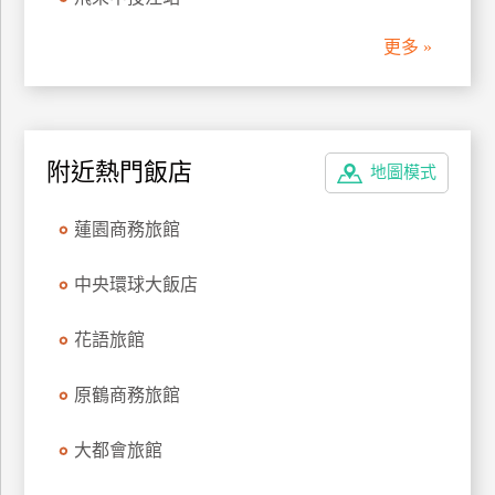
管
更多 »
理
會
員
附近熱門飯店
地圖模式
帳
戶
蓮園商務旅館
客
中央環球大飯店
服
聯
花語旅館
絡
單
原鶴商務旅館
大都會旅館
Line
線