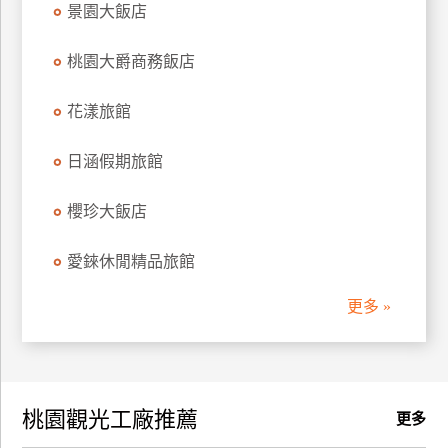
景園大飯店
訂
房
桃園大爵商務飯店
花漾旅館
請
款
收
日涵假期旅館
據
櫻珍大飯店
合
作
愛錸休閒精品旅館
提
案
更多 »
飯
店
合
桃園觀光工廠推薦
作
更多