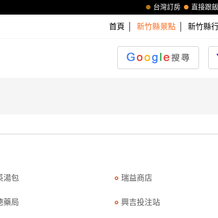
台灣訂房
直接跟
首頁
新竹縣景點
新竹縣
英湯包
瑞益商店
德藥局
興吉投注站