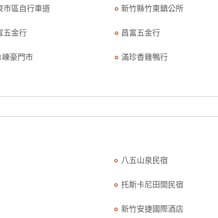
東市區自行車道
新竹縣竹東鎮公所
富五金行
昌富五金行
11崠豪門市
滿珍香雞鴨行
八五山泉民宿
托斯卡尼田間民宿
新竹安捷國際酒店