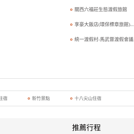
關西六福莊生態渡假旅館
享豪大飯店(環保標章旅館)...
統一渡假村-馬武督渡假會議..
住宿
新竹景點
十八尖山住宿
推薦行程