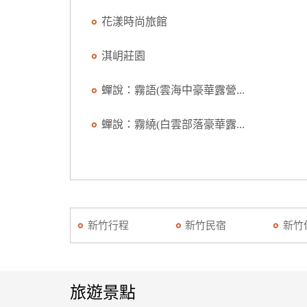
花漾時尚旅館
淇岄莊園
蟬說：霧語(雲海中豪華露營...
蟬說：霧繞(白雲部落豪華露...
新竹行程
新竹民宿
新竹
旅遊景點