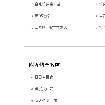
全家竹東東峰店
竹
彭記粄條
昌
壹咖啡--新竹竹東店
7-
附近熱門飯店
日日春民宿
老農夫山莊
新大竹北商旅