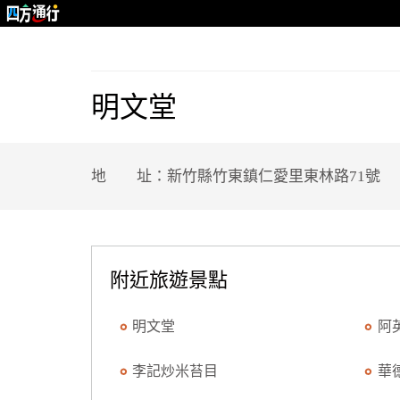
明文堂
地 址：新竹縣竹東鎮仁愛里東林路71號
附近旅遊景點
明文堂
阿
李記炒米苔目
華