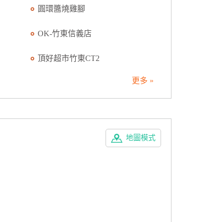
圓環醬燒雞腳
OK-竹東信義店
頂好超市竹東CT2
更多 »
地圖模式