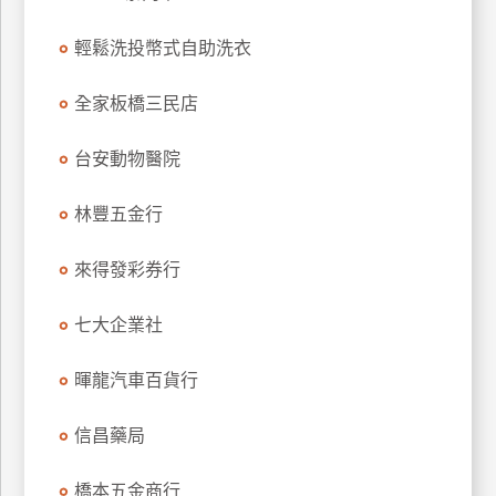
特
輕鬆洗投幣式自助洗衣
色
民
全家板橋三民店
宿
台安動物醫院
全
球
林豐五金行
租
車
來得發彩券行
七大企業社
網
紅
暉龍汽車百貨行
帶
你
信昌藥局
玩
橋本五金商行