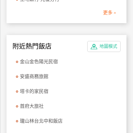
管
更多 »
理
會
員
附近熱門飯店
地圖模式
帳
戶
金山金色陽光民宿
客
安盛商務旅館
服
聯
塔卡的家民宿
絡
單
首府大旅社
瓏山林台北中和飯店
Line
線