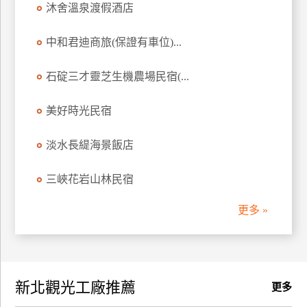
沐舍溫泉渡假酒店
訂
房
中和君迪商旅(保證有車位)...
石碇三才靈芝生機農場民宿(...
請
款
收
美好時光民宿
據
淡水長緹海景飯店
合
作
三峽花岩山林民宿
提
案
更多 »
飯
店
合
新北觀光工廠推薦
作
更多