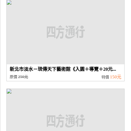
廠
商
合
作
旅
伴
計
新北市淡水－琉傳天下藝術館《入園＋導覽＋20元...
劃
原價
250元
150元
特價
商
品
宣
傳