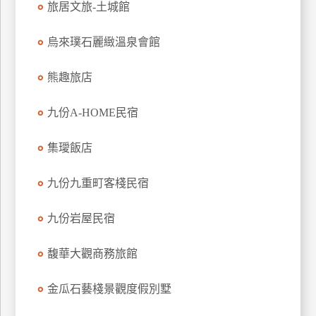
旅居文旅-土城館
上
客
烏來璞石麗緻溫泉會館
服
熊趣旅店
紅
九份A-HOME民宿
利
查
集璦飯店
詢
九份九重町客棧民宿
訂
房
九份岩屋民宿
Q&A
馥華大觀商務旅館
國
金瓜石藝棧景觀度假別墅
旅
卡