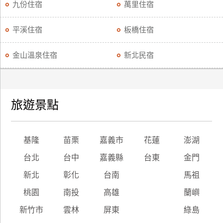
九份住宿
萬里住宿
平溪住宿
板橋住宿
金山溫泉住宿
新北民宿
旅遊景點
基隆
苗栗
嘉義市
花蓮
澎湖
台北
台中
嘉義縣
台東
金門
新北
彰化
台南
馬祖
桃園
南投
高雄
蘭嶼
新竹市
雲林
屏東
綠島