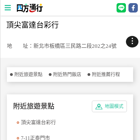
頂尖富達台彩行
四
方
⋮
通
地 址：新北市板橋區三民路二段202之24號
行
訂
房
附近旅遊景點
附近熱門飯店
附近推薦行程
台
灣
訂
附近旅遊景點
地圖模式
房
頂尖富達台彩行
直接跟飯店訂房
HOT
7-11正泰門市