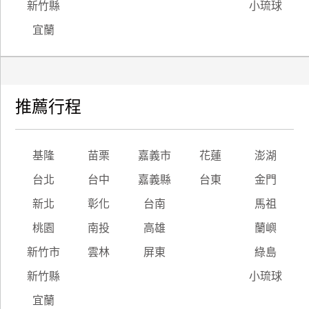
新竹縣
小琉球
宜蘭
推薦行程
基隆
苗栗
嘉義市
花蓮
澎湖
台北
台中
嘉義縣
台東
金門
新北
彰化
台南
馬祖
桃園
南投
高雄
蘭嶼
新竹市
雲林
屏東
綠島
新竹縣
小琉球
宜蘭