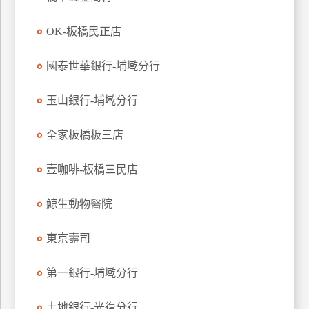
玩
OK-板橋民正店
樂
地
圖
國泰世華銀行-埔墘分行
顧
玉山銀行-埔墘分行
客
服
務
全家板橋板三店
壹咖啡-板橋三民店
顧
客
鯨生動物醫院
滿
意
東京壽司
度
第一銀行-埔墘分行
訂
土地銀行-光復分行
單