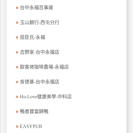
玩
台中永福百事達
樂
地
玉山銀行-西屯分行
圖
屈臣氏-永福
顧
客
服
吉野家-台中永福店
務
歐客佬咖啡農場-永福店
顧
肯德基-台中永福店
客
滿
Ho-Love健康美學-中科店
意
度
鴨香寶當歸鴨
訂
EASYPUB
單