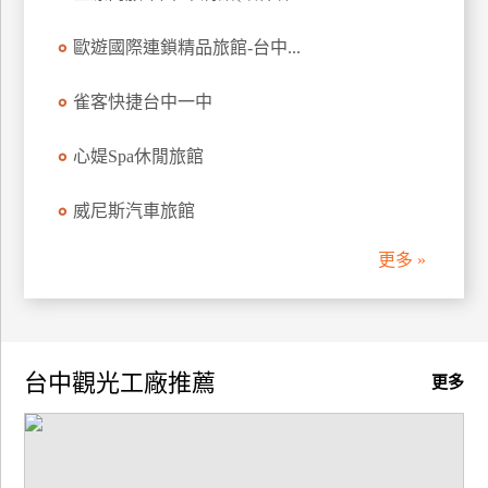
廠
歐遊國際連鎖精品旅館-台中...
商
合
雀客快捷台中一中
作
心媞Spa休閒旅館
旅
威尼斯汽車旅館
伴
計
更多 »
劃
商
品
台中觀光工廠推薦
更多
宣
傳