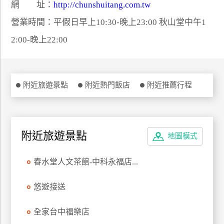
網 址：
http://chunshuitang.com.tw
特
營業時間：平假日早上10:30-晚上23:00 秋山堂中午1
色
民
2:00-晚上22:00
宿
全
附近旅遊景點
附近熱門飯店
附近推薦行程
球
租
車
附近旅遊景點
地圖模式
網
春水堂人文茶館-中科永福店...
紅
帶
悠遊接送
你
玩
全家台中福樂店