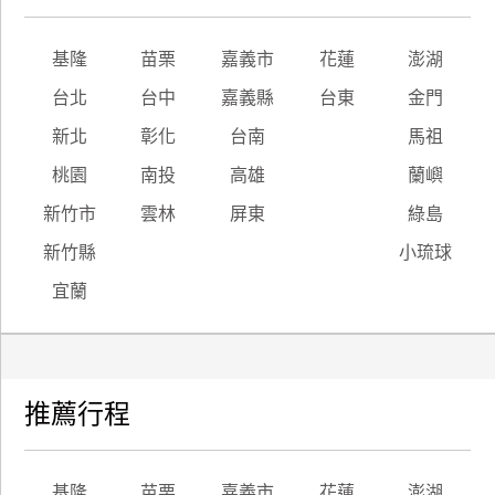
基隆
苗栗
嘉義市
花蓮
澎湖
台北
台中
嘉義縣
台東
金門
新北
彰化
台南
馬祖
桃園
南投
高雄
蘭嶼
新竹市
雲林
屏東
綠島
新竹縣
小琉球
宜蘭
推薦行程
基隆
苗栗
嘉義市
花蓮
澎湖