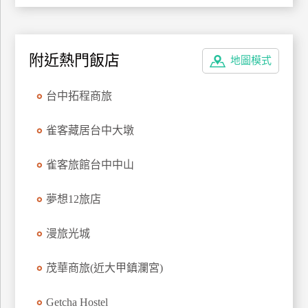
上
客
服
附近熱門飯店
地圖模式
紅
台中拓程商旅
利
查
雀客藏居台中大墩
詢
雀客旅館台中中山
訂
夢想12旅店
房
Q&A
漫旅光城
茂華商旅(近大甲鎮瀾宮)
國
旅
Getcha Hostel
卡