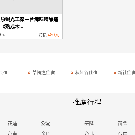
豐原觀光工廠－台灣味噌釀造
《熟成木...
0元
480元
特價
民宿
草悟道住宿
秋紅谷住宿
新社住
推薦行程
花蓮
澎湖
基隆
苗栗
台東
金門
台北
台中