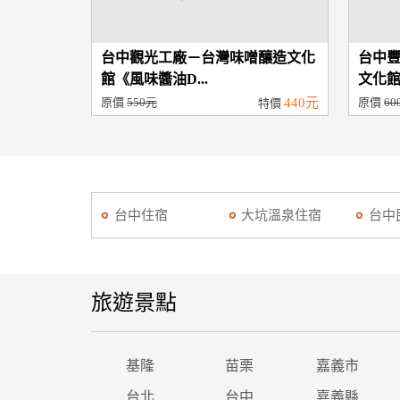
台中觀光工廠－台灣味噌釀造文化
台中
館《風味醬油D...
文化館
原價
550元
440元
原價
60
特價
台中住宿
大坑溫泉住宿
台中
旅遊景點
基隆
苗栗
嘉義市
台北
台中
嘉義縣