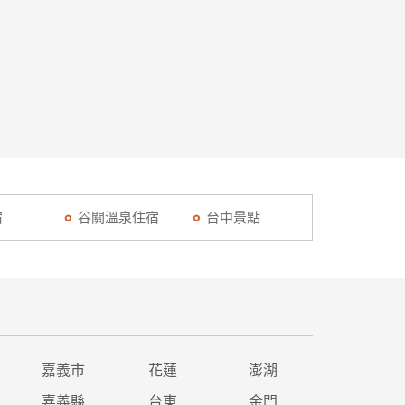
宿
谷關溫泉住宿
台中景點
嘉義市
花蓮
澎湖
嘉義縣
台東
金門