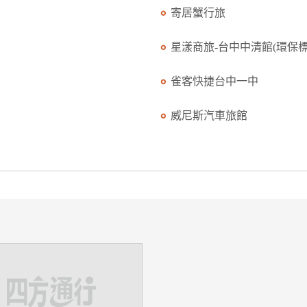
寄居蟹行旅
星漾商旅-台中中清館(環保標.
雀客快捷台中一中
威尼斯汽車旅館