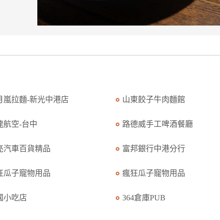
月嵐拉麵-新光中港店
山東餃子牛肉麵館
龍航空-台中
路德威手工啤酒餐廳
亮汽車百貨精品
富邦銀行中港分行
狂瓜子寵物用品
瘋狂瓜子寵物用品
國小吃店
364倉庫PUB