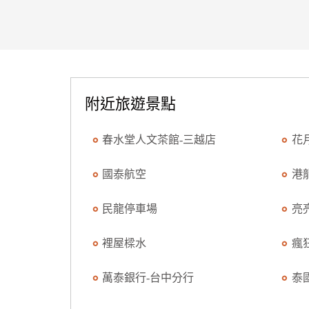
附近旅遊景點
春水堂人文茶館-三越店
花
國泰航空
港
民龍停車場
亮
裡屋樑水
瘋
萬泰銀行-台中分行
泰