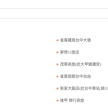
雀客藏居台中大墩
夢想12旅店
茂華商旅(近大甲鎮瀾宮)
雀客旅館台中自由
新家大飯店(近台中車站,綠川.
逢甲 微行商旅