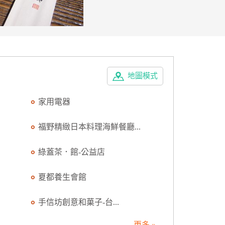
地圖模式
家用電器
福野精緻日本料理海鮮餐廳...
綠蓋茶．館-公益店
夏都養生會館
手信坊創意和菓子-台...
更多 »