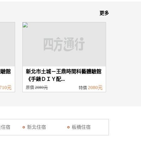
更多
體驗館
新北市土城－王鼎時間科藝體驗館
《手錶ＤＩＹ配...
710元
原價
2080元
2080元
特價
泉住宿
新北住宿
板橋住宿