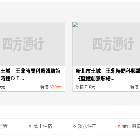
市土城－王鼎時間科藝體驗館
新北市土城－王鼎時間科藝
時鐘ＤＩ...
《壁鐘創意彩繪...
0元
320元
原價
710元
特價
特價
行程
萬里住宿
淡水住宿
金山溫