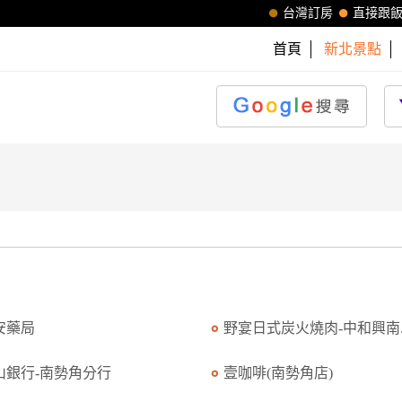
台灣訂房
直接跟
首頁
新北景點
安藥局
野宴日式炭火燒肉-中和興南..
山銀行-南勢角分行
壹咖啡(南勢角店)