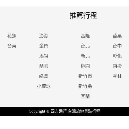
推薦行程
花蓮
澎湖
基隆
苗栗
台東
金門
台北
台中
馬祖
新北
彰化
蘭嶼
桃園
南投
綠島
新竹市
雲林
小琉球
新竹縣
宜蘭
Copyright © 四方通行 台灣旅遊景點行程