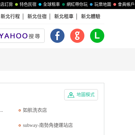
飯店訂房
特色民宿
全球租車
網紅帶你玩
玩樂地圖
會員帳戶
新北行程
新北住宿
新北租車
新北體驗
地圖模式
.
如航洗衣店
subway-南勢角捷運站店