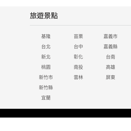
旅遊景點
基隆
苗栗
嘉義市
台北
台中
嘉義縣
新北
彰化
台南
桃園
南投
高雄
新竹市
雲林
屏東
新竹縣
宜蘭