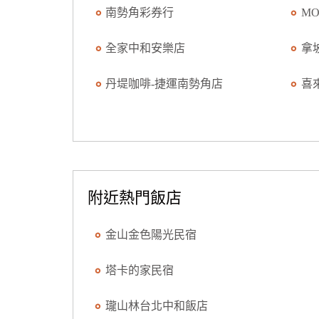
南勢角彩券行
M
全家中和安樂店
拿
丹堤咖啡-捷運南勢角店
喜
附近熱門飯店
金山金色陽光民宿
塔卡的家民宿
瓏山林台北中和飯店