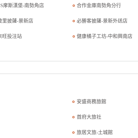
OS摩斯漢堡-南勢角店
合作金庫南勢角分行
坡里披薩-景新店
必勝客披薩-景新外送店
來旺投注站
健康橘子工坊-中和興南店
安盛商務旅館
首府大旅社
旅居文旅-土城館