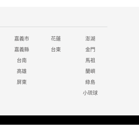
嘉義市
花蓮
澎湖
嘉義縣
台東
金門
台南
馬祖
高雄
蘭嶼
屏東
綠島
小琉球