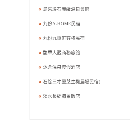
烏來璞石麗緻溫泉會館
九份A-HOME民宿
九份九重町客棧民宿
馥華大觀商務旅館
沐舍溫泉渡假酒店
石碇三才靈芝生機農場民宿(...
淡水長緹海景飯店