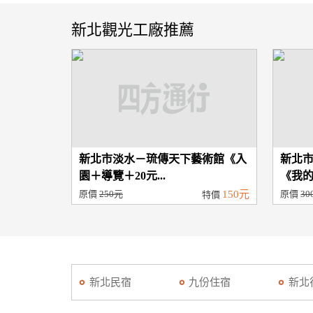
新北觀光工廠推薦
新北市淡水－琉傳天下藝術館《入
新北
園＋導覽＋20元...
《我的
原價
250元
150元
原價
30
特價
新北民宿
九份住宿
新北