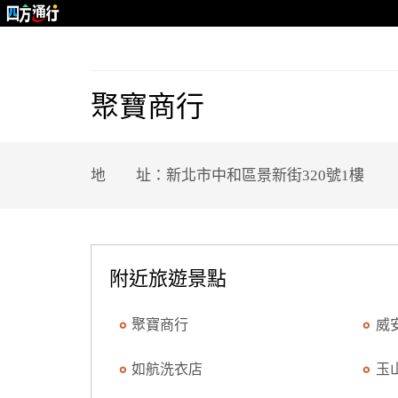
聚寶商行
地 址：新北市中和區景新街320號1樓
附近旅遊景點
聚寶商行
威
如航洗衣店
玉