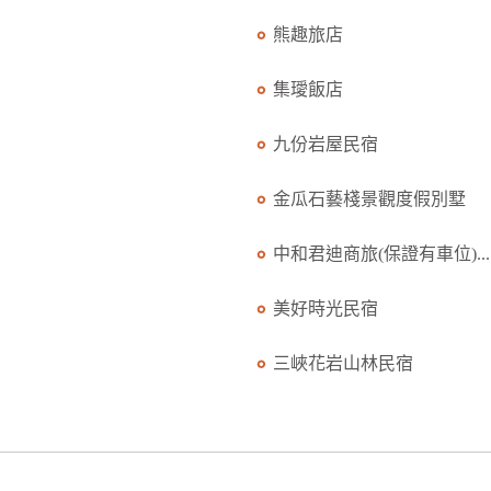
熊趣旅店
集璦飯店
九份岩屋民宿
金瓜石藝棧景觀度假別墅
中和君迪商旅(保證有車位)...
美好時光民宿
三峽花岩山林民宿