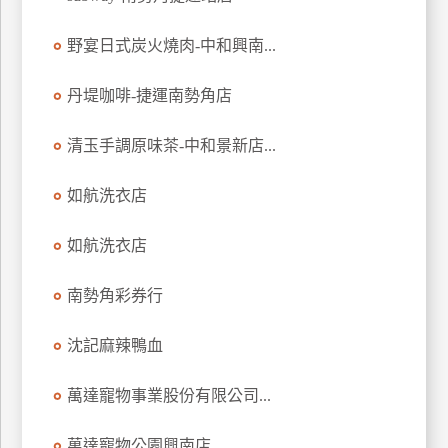
玩
野宴日式炭火燒肉-中和興南...
樂
地
圖
丹堤咖啡-捷運南勢角店
顧
清玉手調原味茶-中和景新店...
客
服
務
如航洗衣店
如航洗衣店
顧
客
南勢角彩券行
滿
意
沈記麻辣鴨血
度
萬達寵物事業股份有限公司...
訂
萬達寵物公園興南店
單