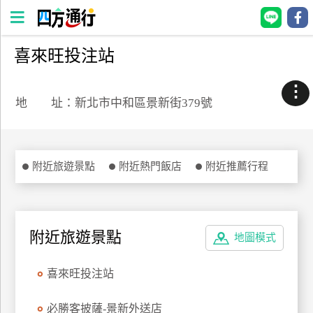
喜來旺投注站
四
方
⋮
通
地 址：新北市中和區景新街379號
行
訂
房
附近旅遊景點
附近熱門飯店
附近推薦行程
台
灣
訂
附近旅遊景點
地圖模式
房
喜來旺投注站
直接跟飯店訂房
HOT
必勝客披薩-景新外送店