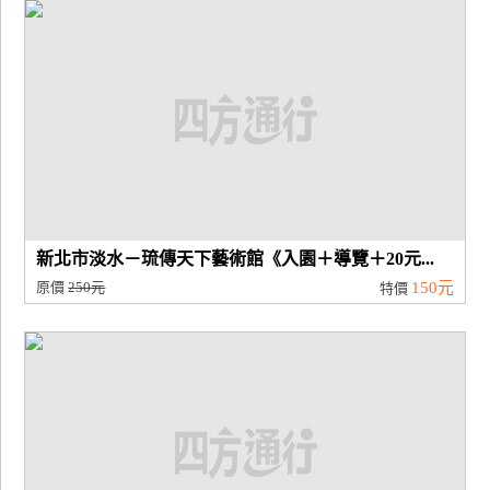
廠
商
合
作
旅
伴
計
新北市淡水－琉傳天下藝術館《入園＋導覽＋20元...
劃
原價
250元
150元
特價
商
品
宣
傳