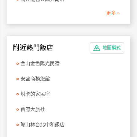
管
更多 »
理
會
員
附近熱門飯店
地圖模式
帳
戶
金山金色陽光民宿
客
安盛商務旅館
服
聯
塔卡的家民宿
絡
單
首府大旅社
瓏山林台北中和飯店
Line
線