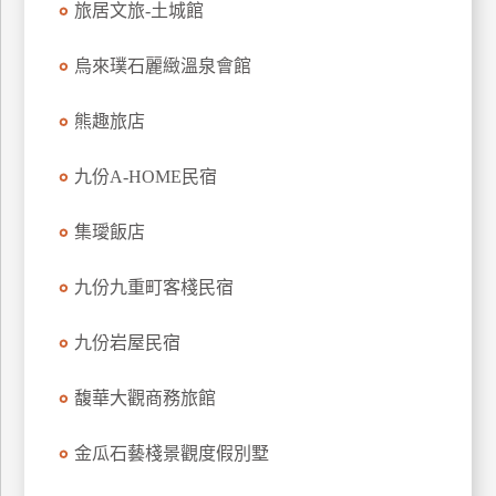
旅居文旅-土城館
上
客
烏來璞石麗緻溫泉會館
服
熊趣旅店
紅
九份A-HOME民宿
利
查
集璦飯店
詢
九份九重町客棧民宿
訂
房
九份岩屋民宿
Q&A
馥華大觀商務旅館
國
金瓜石藝棧景觀度假別墅
旅
卡