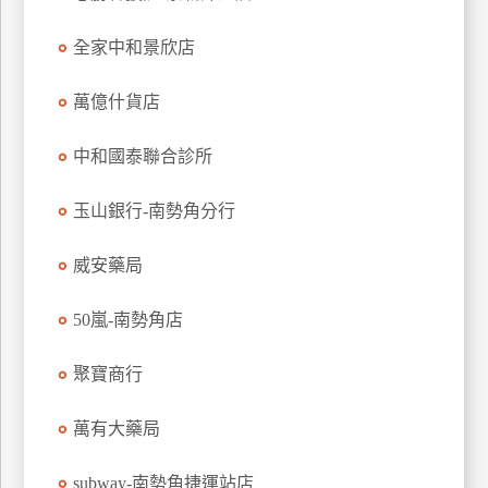
特
全家中和景欣店
色
民
萬億什貨店
宿
中和國泰聯合診所
全
球
玉山銀行-南勢角分行
租
車
威安藥局
50嵐-南勢角店
網
紅
聚寶商行
帶
你
萬有大藥局
玩
subway-南勢角捷運站店