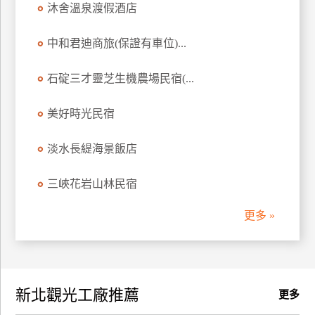
沐舍溫泉渡假酒店
訂
房
中和君迪商旅(保證有車位)...
石碇三才靈芝生機農場民宿(...
請
款
收
美好時光民宿
據
淡水長緹海景飯店
合
作
三峽花岩山林民宿
提
案
更多 »
飯
店
合
新北觀光工廠推薦
作
更多