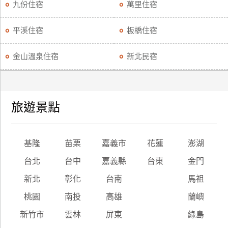
九份住宿
萬里住宿
平溪住宿
板橋住宿
金山溫泉住宿
新北民宿
旅遊景點
基隆
苗栗
嘉義市
花蓮
澎湖
台北
台中
嘉義縣
台東
金門
新北
彰化
台南
馬祖
桃園
南投
高雄
蘭嶼
新竹市
雲林
屏東
綠島