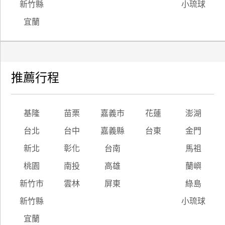
新竹縣
小琉球
宜蘭
推薦行程
基隆
苗栗
嘉義市
花蓮
澎湖
台北
台中
嘉義縣
台東
金門
新北
彰化
台南
馬祖
桃園
南投
高雄
蘭嶼
新竹市
雲林
屏東
綠島
新竹縣
小琉球
宜蘭