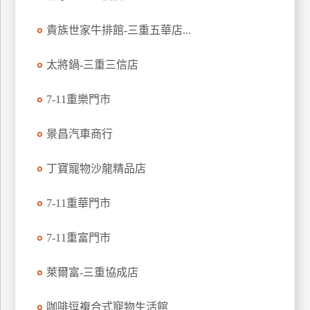
特
貴族世家牛排館-三重五華店...
色
民
太將鍋-三重三信店
宿
7-11重樂門市
全
球
景昌汽車商行
租
車
丁寶寵物沙龍精品店
7-11重華門市
網
紅
7-11重富門市
帶
你
萊爾富-三重協成店
玩
咖啡逗複合式寵物生活館