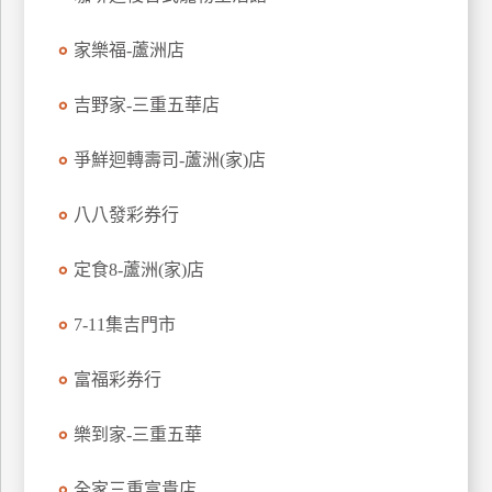
玩
家樂福-蘆洲店
樂
地
圖
吉野家-三重五華店
顧
爭鮮迴轉壽司-蘆洲(家)店
客
服
務
八八發彩券行
定食8-蘆洲(家)店
顧
客
7-11集吉門市
滿
意
富福彩券行
度
樂到家-三重五華
訂
全家三重富貴店
單