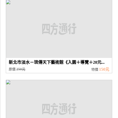
廠
商
合
作
旅
伴
計
新北市淡水－琉傳天下藝術館《入園＋導覽＋20元...
劃
原價
250元
150元
特價
商
品
宣
傳