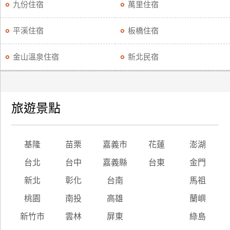
九份住宿
萬里住宿
平溪住宿
板橋住宿
金山溫泉住宿
新北民宿
旅遊景點
基隆
苗栗
嘉義市
花蓮
澎湖
台北
台中
嘉義縣
台東
金門
新北
彰化
台南
馬祖
桃園
南投
高雄
蘭嶼
新竹市
雲林
屏東
綠島