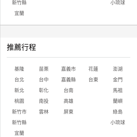
新竹縣
小琉球
宜蘭
推薦行程
基隆
苗栗
嘉義市
花蓮
澎湖
台北
台中
嘉義縣
台東
金門
新北
彰化
台南
馬祖
桃園
南投
高雄
蘭嶼
新竹市
雲林
屏東
綠島
新竹縣
小琉球
宜蘭