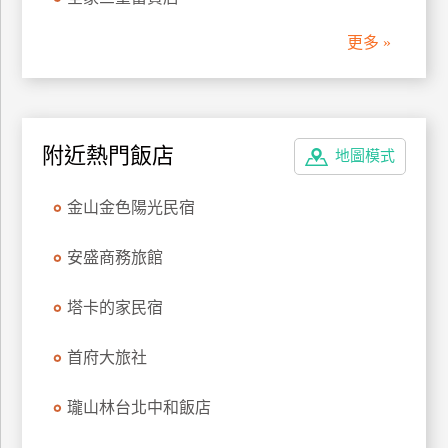
管
更多 »
理
會
員
附近熱門飯店
地圖模式
帳
戶
金山金色陽光民宿
客
安盛商務旅館
服
聯
塔卡的家民宿
絡
單
首府大旅社
瓏山林台北中和飯店
Line
線