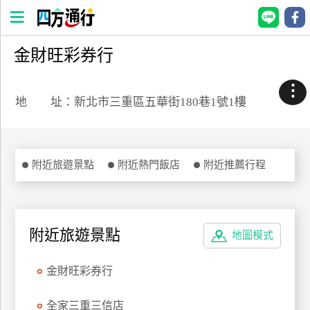
金財旺彩券行
四
方
⋮
通
地 址：新北市三重區五華街180巷1號1樓
行
訂
房
附近旅遊景點
附近熱門飯店
附近推薦行程
台
灣
訂
附近旅遊景點
地圖模式
房
金財旺彩券行
直接跟飯店訂房
HOT
全家三重三信店