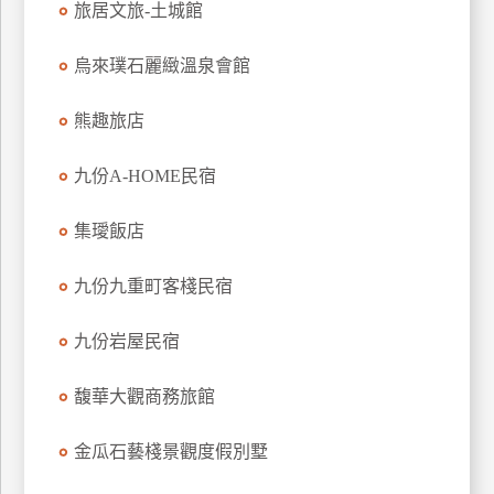
旅居文旅-土城館
上
客
烏來璞石麗緻溫泉會館
服
熊趣旅店
紅
九份A-HOME民宿
利
查
集璦飯店
詢
九份九重町客棧民宿
訂
房
九份岩屋民宿
Q&A
馥華大觀商務旅館
國
金瓜石藝棧景觀度假別墅
旅
卡