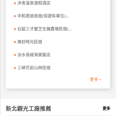
沐舍溫泉渡假酒店
訂
房
中和君迪商旅(保證有車位)...
石碇三才靈芝生機農場民宿(...
請
款
收
美好時光民宿
據
淡水長緹海景飯店
合
作
三峽花岩山林民宿
提
案
更多 »
飯
店
合
新北觀光工廠推薦
作
更多