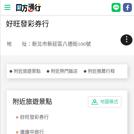
好旺發彩券行
四
方
⋮
通
地 址：新北市新莊區八德街100號
行
訂
房
附近旅遊景點
附近熱門飯店
附近推薦行程
台
灣
訂
附近旅遊景點
地圖模式
房
好旺發彩券行
直接跟飯店訂房
HOT
連連中商行