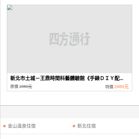
新北市土城－王鼎時間科藝體驗館《手錶ＤＩＹ配...
原價
2080元
2080元
特價
金山溫泉住宿
新北住宿