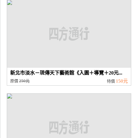
廠
商
合
作
旅
伴
計
新北市淡水－琉傳天下藝術館《入園＋導覽＋20元...
劃
原價
250元
150元
特價
商
品
宣
傳