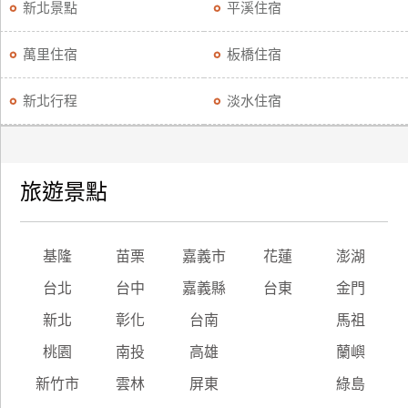
新北景點
平溪住宿
萬里住宿
板橋住宿
新北行程
淡水住宿
旅遊景點
基隆
苗栗
嘉義市
花蓮
澎湖
台北
台中
嘉義縣
台東
金門
新北
彰化
台南
馬祖
桃園
南投
高雄
蘭嶼
新竹市
雲林
屏東
綠島