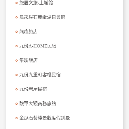
旅居文旅-土城館
上
客
烏來璞石麗緻溫泉會館
服
熊趣旅店
紅
九份A-HOME民宿
利
查
集璦飯店
詢
九份九重町客棧民宿
訂
房
九份岩屋民宿
Q&A
馥華大觀商務旅館
國
金瓜石藝棧景觀度假別墅
旅
卡