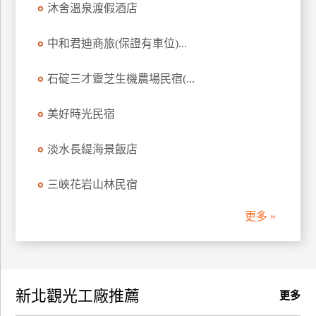
沐舍溫泉渡假酒店
訂
房
中和君迪商旅(保證有車位)...
石碇三才靈芝生機農場民宿(...
請
款
收
美好時光民宿
據
淡水長緹海景飯店
合
作
三峽花岩山林民宿
提
案
更多 »
飯
店
合
新北觀光工廠推薦
作
更多