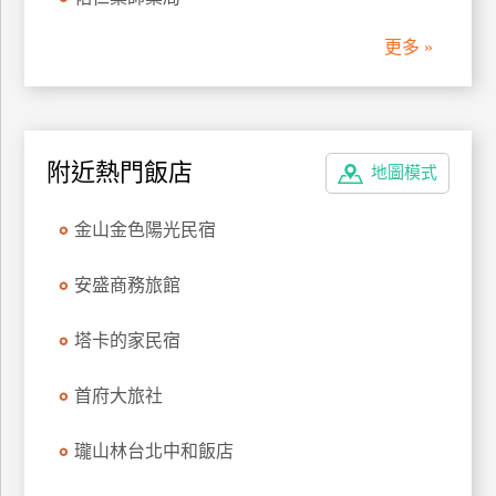
管
更多 »
理
會
員
附近熱門飯店
地圖模式
帳
戶
金山金色陽光民宿
客
安盛商務旅館
服
聯
塔卡的家民宿
絡
單
首府大旅社
瓏山林台北中和飯店
Line
線