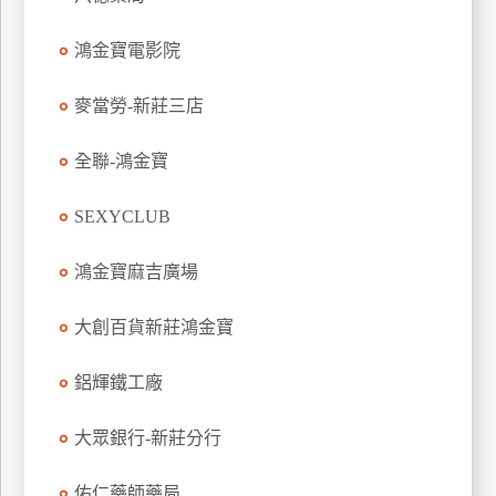
玩
鴻金寶電影院
樂
地
圖
麥當勞-新莊三店
顧
全聯-鴻金寶
客
服
務
SEXYCLUB
鴻金寶麻吉廣場
顧
客
大創百貨新莊鴻金寶
滿
意
鋁輝鐵工廠
度
大眾銀行-新莊分行
訂
佑仁藥師藥局
單