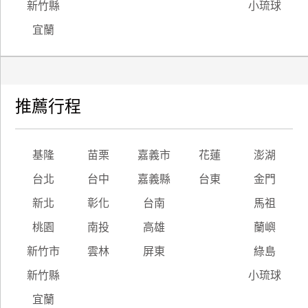
新竹縣
小琉球
宜蘭
推薦行程
基隆
苗栗
嘉義市
花蓮
澎湖
台北
台中
嘉義縣
台東
金門
新北
彰化
台南
馬祖
桃園
南投
高雄
蘭嶼
新竹市
雲林
屏東
綠島
新竹縣
小琉球
宜蘭