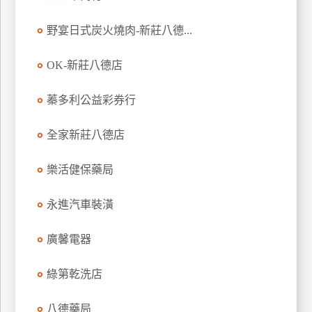
特
野宴日式炭火燒肉-新莊八德...
色
民
OK-新莊八德店
宿
蓁多利公益彩券行
全
球
全家新莊八德店
租
車
樂活健保藥局
永進汽車裝潢
網
紅
廣馨電器
帶
你
綠第乾洗店
玩
八德藥局