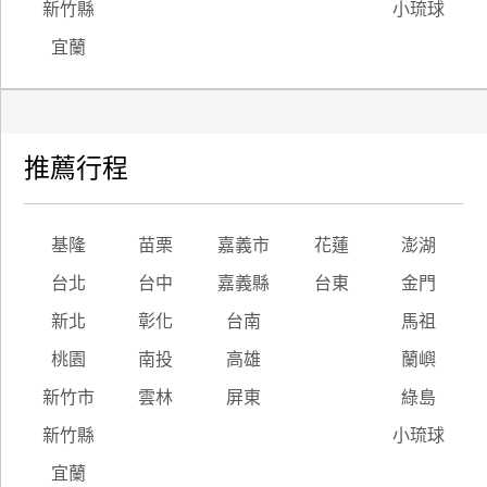
新竹縣
小琉球
宜蘭
推薦行程
基隆
苗栗
嘉義市
花蓮
澎湖
台北
台中
嘉義縣
台東
金門
新北
彰化
台南
馬祖
桃園
南投
高雄
蘭嶼
新竹市
雲林
屏東
綠島
新竹縣
小琉球
宜蘭