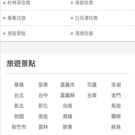
杉林溪住宿
南投住宿
集集住宿
日月潭住宿
南投景點
清境住宿
旅遊景點
基隆
苗栗
嘉義市
花蓮
澎湖
台北
台中
嘉義縣
台東
金門
新北
彰化
台南
馬祖
桃園
南投
高雄
蘭嶼
新竹市
雲林
屏東
綠島