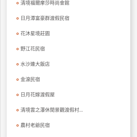
清境福爾摩莎時尚會館
上
客
日月潭富豪群渡假民宿
服
花沐星境莊園
紅
野江花民宿
利
查
水沙連大飯店
詢
金湶民宿
訂
房
日月花嫁渡假屋
Q&A
清境雲之瀑休閒景觀渡假村...
國
農村老爺民宿
旅
卡