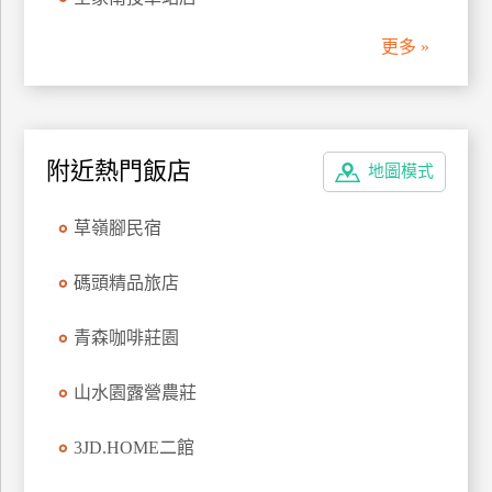
管
更多 »
理
會
員
附近熱門飯店
地圖模式
帳
戶
草嶺腳民宿
客
碼頭精品旅店
服
聯
青森咖啡莊園
絡
單
山水園露營農莊
3JD.HOME二館
Line
線