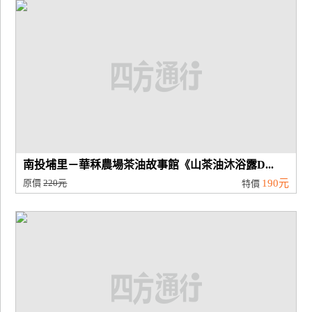
廠
商
合
作
旅
伴
計
南投埔里－華秝農場茶油故事館《山茶油沐浴露D...
劃
原價
220元
190元
特價
商
品
宣
傳