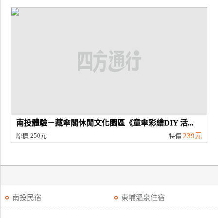
南投體驗－藏傘閣休閒文化園區《童傘彩繪DIY 活...
原價
250元
239元
特價
南投民宿
東埔溫泉住宿