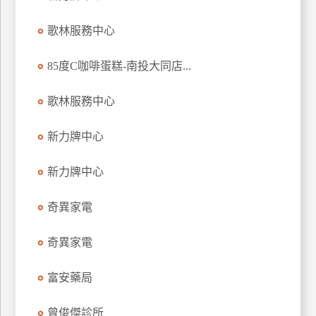
特
歌林服務中心
色
民
85度C咖啡蛋糕-南投大同店...
宿
歌林服務中心
全
球
新力牌中心
租
車
新力牌中心
奇異家電
網
紅
奇異家電
帶
你
富安藥局
玩
曾俊傑診所