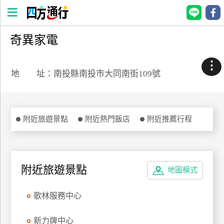
奇異家電
四
方
⋮
通
地 址：南投縣南投市大同南街109號
行
訂
房
附近旅遊景點
附近熱門飯店
附近推薦行程
台
灣
訂
附近旅遊景點
地圖模式
房
歌林服務中心
直接跟飯店訂房
HOT
新力牌中心