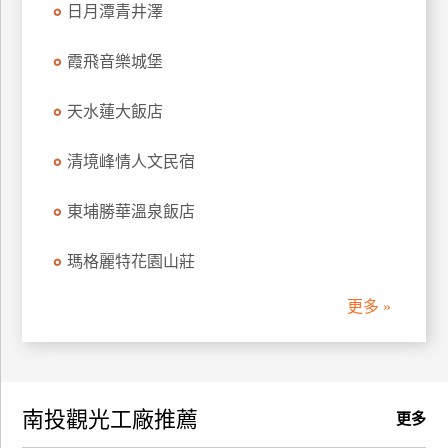
日月潭青井澤
訂
房
霞飛音樂城堡
天水蓮大飯店
請
款
收
清境峰情人文民宿
據
東埔勝華溫泉飯店
合
作
瑪格麗特花園山莊
提
案
更多 »
飯
店
合
南投觀光工廠推薦
作
更多