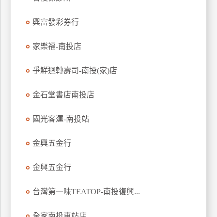
玩
興富發彩券行
樂
地
圖
家樂福-南投店
顧
爭鮮迴轉壽司-南投(家)店
客
服
務
金石堂書店南投店
國光客運-南投站
顧
客
金興五金行
滿
意
金興五金行
度
台灣第一味TEATOP-南投復興...
訂
全家南投車站店
單