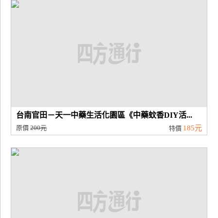
廠
商
合
作
旅
伴
計
台南官田－天一中藥生活化園區《中藥蚊香DIY活...
劃
原價
200元
185元
特價
商
品
宣
傳