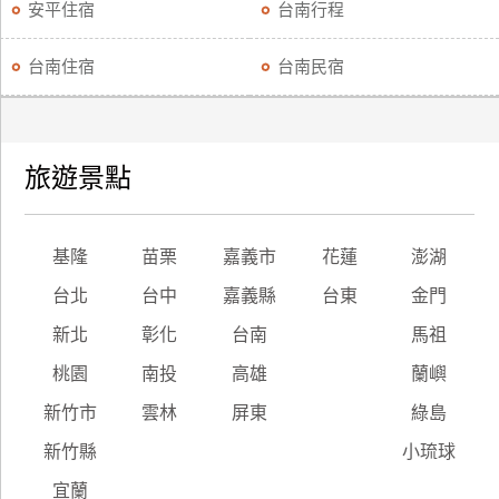
安平住宿
台南行程
台南住宿
台南民宿
旅遊景點
基隆
苗栗
嘉義市
花蓮
澎湖
台北
台中
嘉義縣
台東
金門
新北
彰化
台南
馬祖
桃園
南投
高雄
蘭嶼
新竹市
雲林
屏東
綠島
新竹縣
小琉球
宜蘭