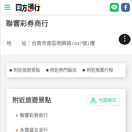
聯響彩券商行
四
方
⋮
通
地 址：台南市南區明興路1047號1樓
行
訂
房
附近旅遊景點
附近熱門飯店
附近推薦行程
台
灣
訂
附近旅遊景點
地圖模式
房
聯響彩券商行
直接跟飯店訂房
HOT
永豐盛五金行