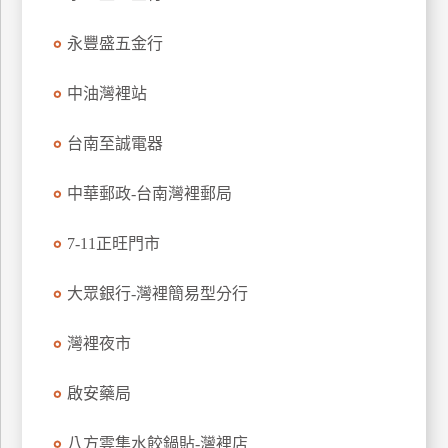
特
永豐盛五金行
色
民
中油灣裡站
宿
台南至誠電器
全
球
中華郵政-台南灣裡郵局
租
車
7-11正旺門市
大眾銀行-灣裡簡易型分行
網
紅
灣裡夜市
帶
你
啟安藥局
玩
八方雲集水餃鍋貼-灣裡店