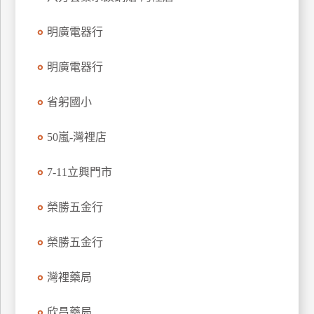
玩
明廣電器行
樂
地
圖
明廣電器行
顧
省躬國小
客
服
務
50嵐-灣裡店
7-11立興門市
顧
客
榮勝五金行
滿
意
榮勝五金行
度
灣裡藥局
訂
欣昌藥局
單