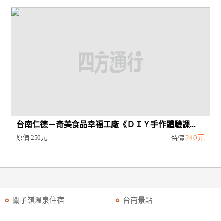
台南仁德－奇美食品幸福工廠《ＤＩＹ手作體驗課...
原價
250元
240元
特價
關子嶺溫泉住宿
台南景點