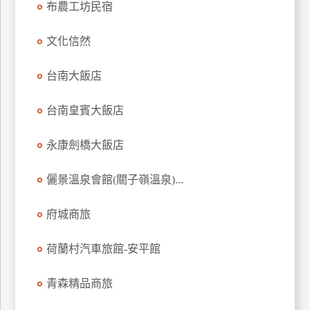
布農工坊民宿
上
客
文化信然
服
台南大飯店
紅
台南皇賓大飯店
利
查
永康劍橋大飯店
詢
儷景溫泉會館(關子嶺溫泉)...
訂
房
府城商旅
Q&A
荷蘭村汽車旅館-安平館
國
青森精品商旅
旅
卡