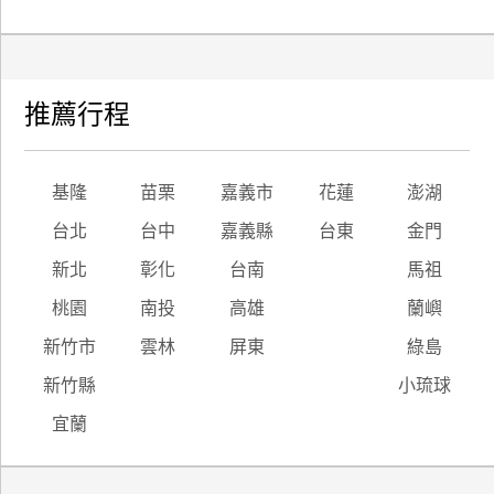
推薦行程
基隆
苗栗
嘉義市
花蓮
澎湖
台北
台中
嘉義縣
台東
金門
新北
彰化
台南
馬祖
桃園
南投
高雄
蘭嶼
新竹市
雲林
屏東
綠島
新竹縣
小琉球
宜蘭