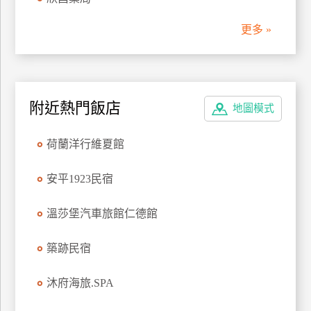
管
更多 »
理
會
員
附近熱門飯店
地圖模式
帳
戶
荷蘭洋行維夏館
客
安平1923民宿
服
聯
溫莎堡汽車旅館仁德館
絡
單
築跡民宿
沐府海旅.SPA
Line
線