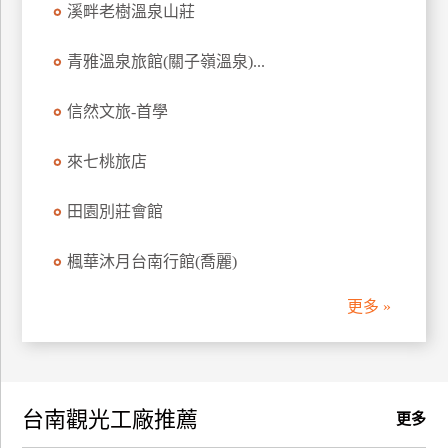
溪畔老樹溫泉山莊
訂
房
青雅溫泉旅館(關子嶺溫泉)...
信然文旅-首學
請
款
收
來七桃旅店
據
田園別莊會館
合
作
楓華沐月台南行館(喬麗)
提
案
更多 »
飯
店
合
台南觀光工廠推薦
作
更多