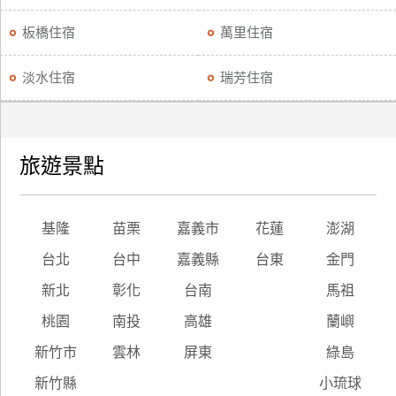
板橋住宿
萬里住宿
淡水住宿
瑞芳住宿
旅遊景點
基隆
苗栗
嘉義市
花蓮
澎湖
台北
台中
嘉義縣
台東
金門
新北
彰化
台南
馬祖
桃園
南投
高雄
蘭嶼
新竹市
雲林
屏東
綠島
新竹縣
小琉球