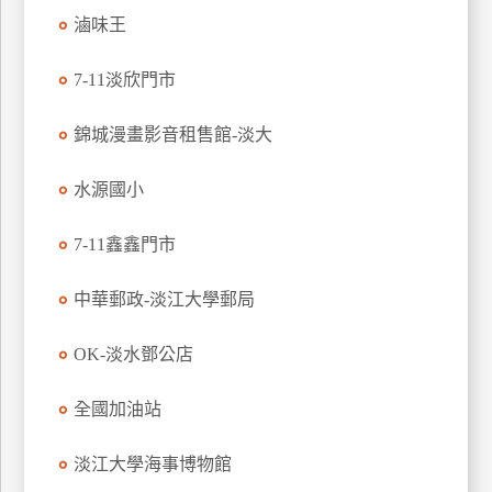
管
滷味王
理
7-11淡欣門市
會
錦城漫畫影音租售館-淡大
員
帳
水源國小
戶
7-11鑫鑫門市
客
中華郵政-淡江大學郵局
服
聯
OK-淡水鄧公店
絡
單
全國加油站
Line
淡江大學海事博物館
線