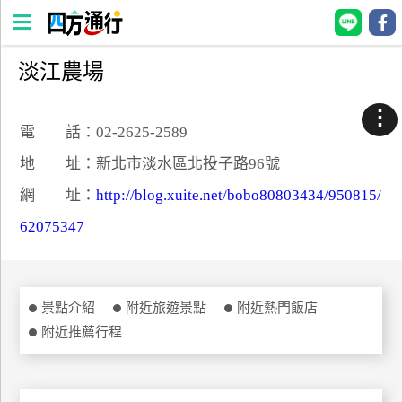
淡江農場
四
方
⋮
通
電 話：02-2625-2589
行
地 址：新北市淡水區北投子路96號
訂
網 址：
http://blog.xuite.net/bobo80803434/950815/
房
62075347
台
灣
訂
景點介紹
附近旅遊景點
附近熱門飯店
房
附近推薦行程
直接跟飯店訂房
HOT