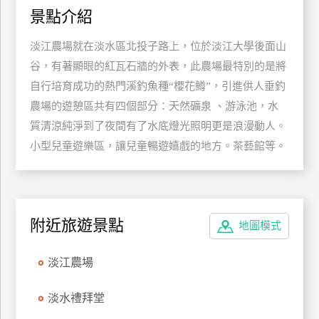
景點介紹
特
色
淡江農場就在淡水區北投子路上，位於淡江大學後面山
民
谷，有著顯眼的紅瓦石牆的外表，此農場最特別的是將
宿
自行培育成功的熱門溪釣魚種“櫻花鱒”，引進供人垂釣
農場的遊憩區共有四個部分：天然礦泉 、游泳池，水
全
質清涼純淨到了夜間有了水底燈光照明更是浪漫動人。
球
小型兒童遊樂區，讓兒童暢遊嬉戲的地方。茶藝館等。
租
車
網
附近旅遊景點
地圖模式
紅
帶
淡江農場
你
玩
淡水禮拜堂