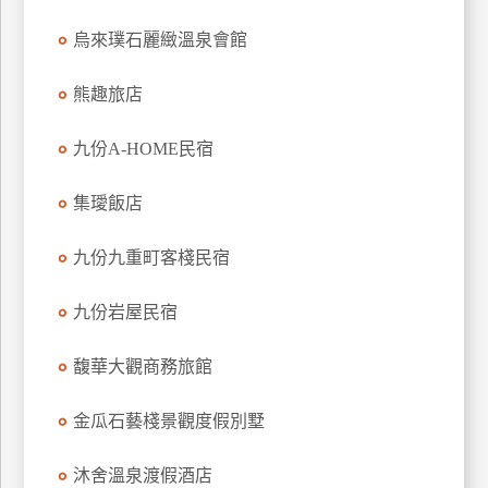
訂
烏來璞石麗緻溫泉會館
房
熊趣旅店
請
九份A-HOME民宿
款
收
據
集璦飯店
合
九份九重町客棧民宿
作
提
案
九份岩屋民宿
馥華大觀商務旅館
飯
店
金瓜石藝棧景觀度假別墅
合
作
沐舍溫泉渡假酒店