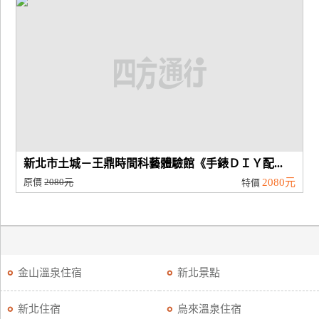
新北市土城－王鼎時間科藝體驗館《手錶ＤＩＹ配...
原價
2080元
2080元
特價
金山溫泉住宿
新北景點
新北住宿
烏來溫泉住宿