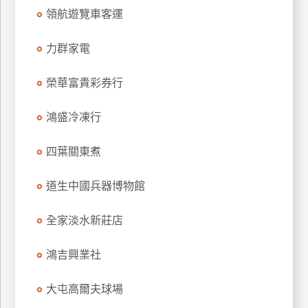
領航遊覽車客運
玩
樂
力群家電
地
圖
榮華富貴彩券行
顧
客
鴻盛冷凍行
服
務
四葉關東煮
顧
道生中國兵器博物館
客
滿
全家淡水新莊店
意
度
鴻吉興業社
大屯高爾夫球場
訂
單