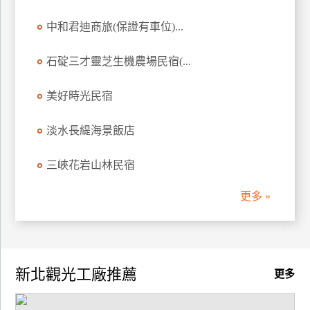
中和君迪商旅(保證有車位)...
廠
商
合
石碇三才靈芝生機農場民宿(...
作
美好時光民宿
旅
淡水長緹海景飯店
伴
計
三峽花岩山林民宿
劃
更多 »
商
品
宣
新北觀光工廠推薦
傳
更多