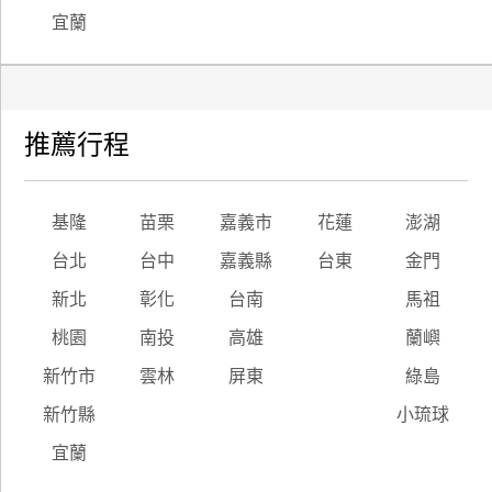
宜蘭
推薦行程
基隆
苗栗
嘉義市
花蓮
澎湖
台北
台中
嘉義縣
台東
金門
新北
彰化
台南
馬祖
桃園
南投
高雄
蘭嶼
新竹市
雲林
屏東
綠島
新竹縣
小琉球
宜蘭