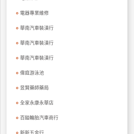
特
電器專業維修
色
民
華南汽車裝潢行
宿
華南汽車裝潢行
全
球
華南汽車裝潢行
租
車
偉庭游泳池
昱賢藥師藥局
網
紅
全家永康永華店
帶
你
百鎰輪胎汽車商行
玩
新新五金行