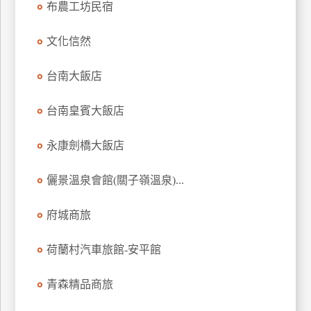
布農工坊民宿
上
客
文化信然
服
台南大飯店
紅
台南皇賓大飯店
利
查
永康劍橋大飯店
詢
儷景溫泉會館(關子嶺溫泉)...
訂
房
府城商旅
Q&A
荷蘭村汽車旅館-安平館
國
青森精品商旅
旅
卡