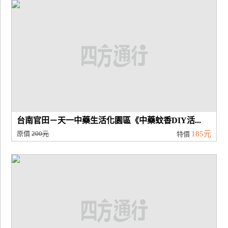
廠
商
合
作
旅
伴
計
台南官田－天一中藥生活化園區《中藥蚊香DIY活...
劃
原價
200元
185元
特價
商
品
宣
傳