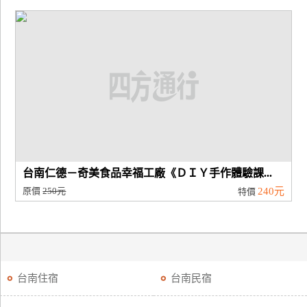
台南仁德－奇美食品幸福工廠《ＤＩＹ手作體驗課...
原價
250元
240元
特價
台南住宿
台南民宿