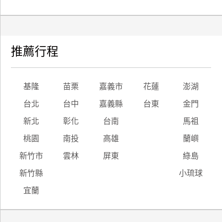
推薦行程
基隆
苗栗
嘉義市
花蓮
澎湖
台北
台中
嘉義縣
台東
金門
新北
彰化
台南
馬祖
桃園
南投
高雄
蘭嶼
新竹市
雲林
屏東
綠島
新竹縣
小琉球
宜蘭