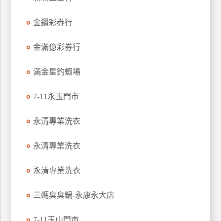
玩
金鑽彩券行
樂
地
圖
金滿億彩券行
顧
滿金星釣蝦場
客
服
務
7-11永玉門市
永清專業洗衣
顧
客
永清專業洗衣
滿
意
永清專業洗衣
度
三媽臭臭鍋-永康永大店
訂
7-11玉山門市
單