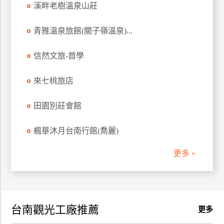
溪畔老樹溫泉山莊
訂
房
青雅溫泉旅館(關子嶺溫泉)...
信然文旅-首學
請
款
收
來七桃旅店
據
田園別莊會館
合
作
楓華沐月台南行館(喬麗)
提
案
更多 »
飯
店
合
台南觀光工廠推薦
作
更多