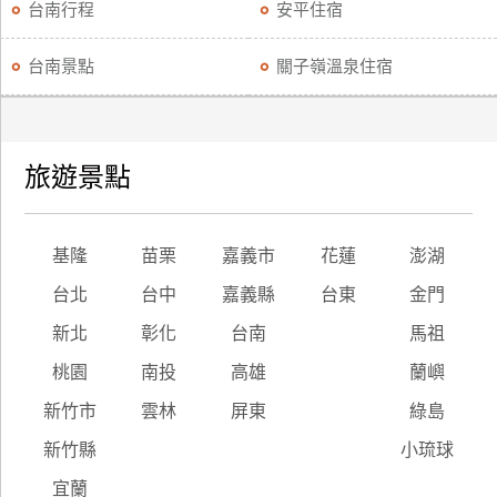
台南行程
安平住宿
台南景點
關子嶺溫泉住宿
旅遊景點
基隆
苗栗
嘉義市
花蓮
澎湖
台北
台中
嘉義縣
台東
金門
新北
彰化
台南
馬祖
桃園
南投
高雄
蘭嶼
新竹市
雲林
屏東
綠島
新竹縣
小琉球
宜蘭