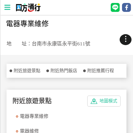
電器專業維修
四
方
⋮
通
地 址：台南市永康區永平街611號
行
訂
房
附近旅遊景點
附近熱門飯店
附近推薦行程
台
灣
訂
附近旅遊景點
地圖模式
房
電器專業維修
直接跟飯店訂房
HOT
電器維修