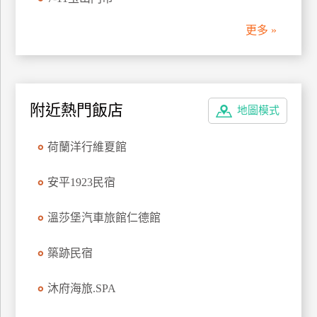
管
更多 »
理
會
員
附近熱門飯店
地圖模式
帳
戶
荷蘭洋行維夏館
客
安平1923民宿
服
聯
溫莎堡汽車旅館仁德館
絡
單
築跡民宿
沐府海旅.SPA
Line
線