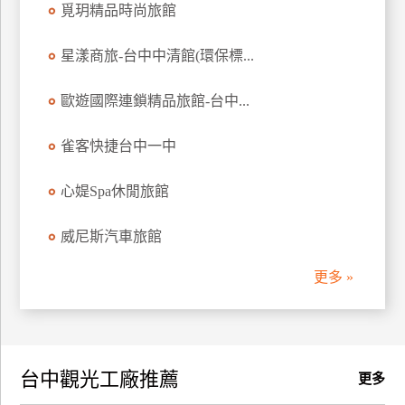
覓玥精品時尚旅館
訂
房
星漾商旅-台中中清館(環保標...
歐遊國際連鎖精品旅館-台中...
請
款
收
雀客快捷台中一中
據
心媞Spa休閒旅館
合
作
威尼斯汽車旅館
提
案
更多 »
飯
店
合
台中觀光工廠推薦
作
更多