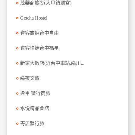
茂華商旅(近大甲鎮瀾宮)
上
客
Getcha Hostel
服
雀客旅館台中自由
紅
雀客快捷台中福星
利
查
新家大飯店(近台中車站,綠川...
詢
綠夜文旅
訂
房
逢甲 微行商旅
Q&A
水悦精品會館
國
寄居蟹行旅
旅
卡