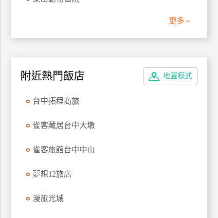
管
更多 »
理
會
員
附近熱門飯店
地圖模式
帳
戶
台中拓程商旅
客
雀客藏居台中大墩
服
聯
雀客旅館台中中山
絡
單
夢想12旅店
漫旅光城
Line
線