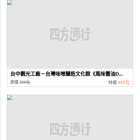
廠
商
合
作
旅
伴
計
台中觀光工廠－台灣味噌釀造文化館《風味醬油D...
劃
原價
550元
440元
特價
商
品
宣
傳