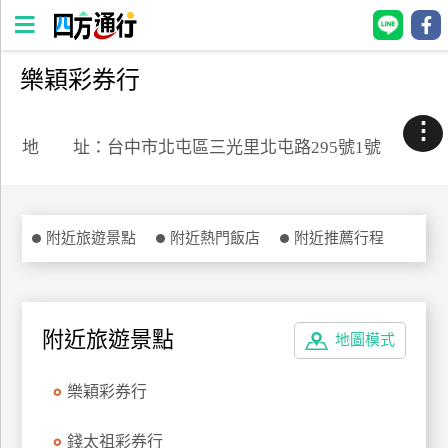
樂穎彩券行
四
方
⋮
通
地 址：台中市北屯區三光里北屯路295號1號
行
訂
房
附近旅遊景點
附近熱門飯店
附近推薦行程
台
灣
訂
附近旅遊景點
地圖模式
房
樂穎彩券行
直接跟飯店訂房
HOT
錢太祖彩券行