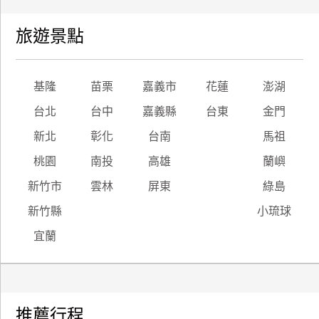
旅遊景點
基隆
苗栗
嘉義市
花蓮
澎湖
台北
台中
嘉義縣
台東
金門
新北
彰化
台南
馬祖
桃園
南投
高雄
蘭嶼
新竹市
雲林
屏東
綠島
新竹縣
小琉球
宜蘭
推薦行程