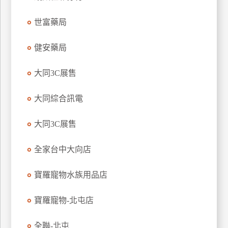
特
世富藥局
色
民
健安藥局
宿
大同3C展售
全
球
大同綜合訊電
租
車
大同3C展售
全家台中大向店
網
紅
寶羅寵物水族用品店
帶
你
寶羅寵物-北屯店
玩
全聯-北屯