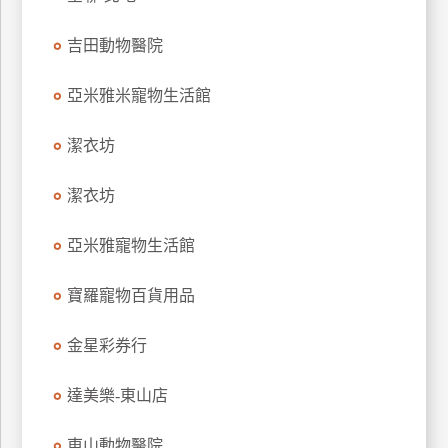
玩
吉田動物醫院
樂
地
圖
亞米雅米寵物生活館
顧
潔衣坊
客
服
務
潔衣坊
亞米雅寵物生活館
顧
客
寶羅寵物百貨用品
滿
意
金星彩券行
度
達美樂-東山店
訂
東山動物醫院
單