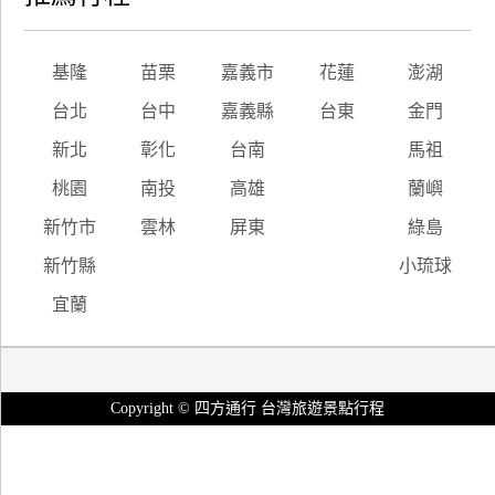
基隆
苗栗
嘉義市
花蓮
澎湖
台北
台中
嘉義縣
台東
金門
新北
彰化
台南
馬祖
桃園
南投
高雄
蘭嶼
新竹市
雲林
屏東
綠島
新竹縣
小琉球
宜蘭
Copyright © 四方通行 台灣旅遊景點行程