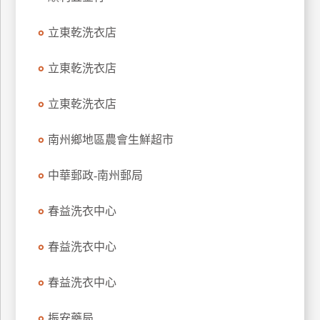
玩
立東乾洗衣店
樂
地
圖
立東乾洗衣店
顧
立東乾洗衣店
客
服
務
南州鄉地區農會生鮮超市
中華郵政-南州郵局
顧
客
春益洗衣中心
滿
意
春益洗衣中心
度
春益洗衣中心
訂
振安藥局
單