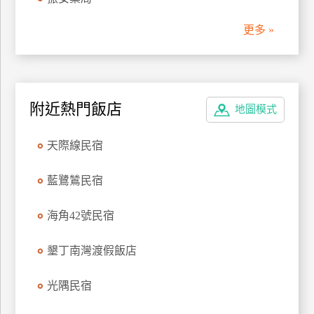
管
更多 »
理
會
員
附近熱門飯店
地圖模式
帳
戶
天際線民宿
客
藍鷺鷥民宿
服
聯
海角42號民宿
絡
單
墾丁南灣渡假飯店
光隅民宿
Line
線