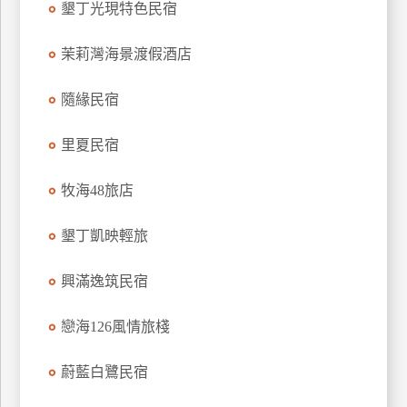
墾丁光現特色民宿
上
客
茉莉灣海景渡假酒店
服
隨緣民宿
紅
里夏民宿
利
查
牧海48旅店
詢
墾丁凱映輕旅
訂
房
興滿逸筑民宿
Q&A
戀海126風情旅棧
國
蔚藍白鷺民宿
旅
卡