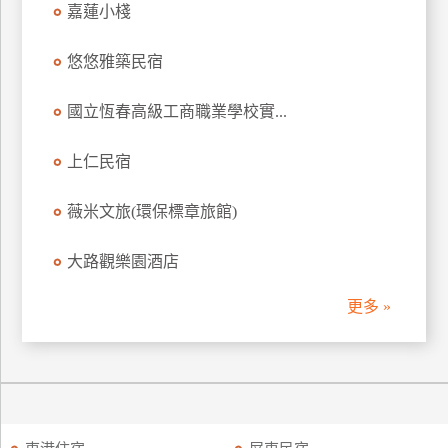
嘉蓮小棧
訂
房
悠悠雅築民宿
國立恆春高級工商職業學校實...
請
款
收
上仁民宿
據
薇米文旅(環保標章旅館)
合
作
大路觀樂園酒店
提
案
更多 »
飯
店
合
作