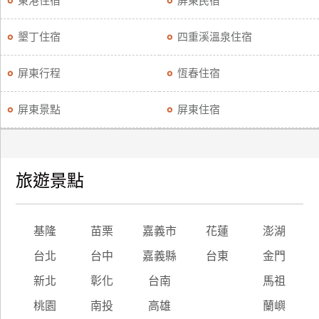
東港住宿
屏東民宿
廠
墾丁住宿
四重溪溫泉住宿
商
合
屏東行程
恆春住宿
作
屏東景點
屏東住宿
旅
伴
計
旅遊景點
劃
商
基隆
苗栗
嘉義市
花蓮
澎湖
品
台北
台中
嘉義縣
台東
金門
宣
傳
新北
彰化
台南
馬祖
桃園
南投
高雄
蘭嶼