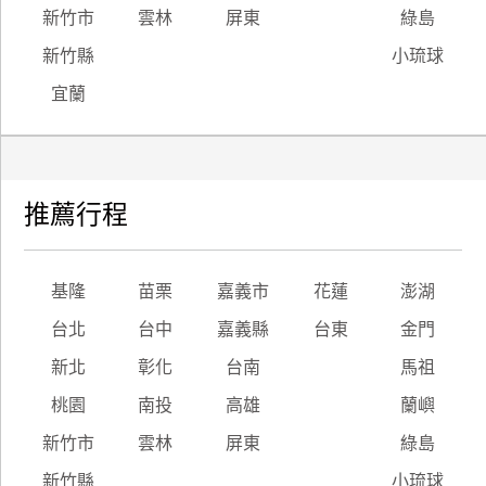
新竹市
雲林
屏東
綠島
新竹縣
小琉球
宜蘭
推薦行程
基隆
苗栗
嘉義市
花蓮
澎湖
台北
台中
嘉義縣
台東
金門
新北
彰化
台南
馬祖
桃園
南投
高雄
蘭嶼
新竹市
雲林
屏東
綠島
新竹縣
小琉球