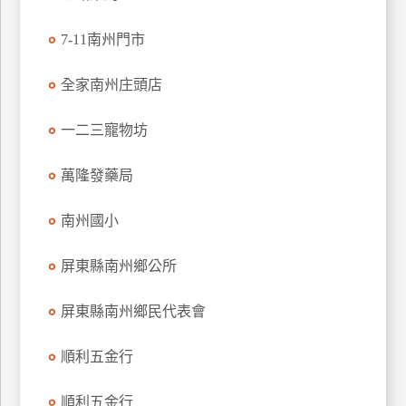
特
7-11南州門市
色
民
全家南州庄頭店
宿
一二三寵物坊
全
球
萬隆發藥局
租
車
南州國小
屏東縣南州鄉公所
網
紅
屏東縣南州鄉民代表會
帶
你
順利五金行
玩
順利五金行