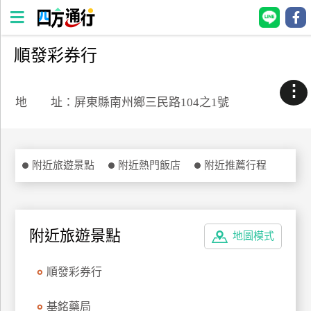
順發彩券行
四
方
⋮
通
地 址：屏東縣南州鄉三民路104之1號
行
訂
房
附近旅遊景點
附近熱門飯店
附近推薦行程
台
灣
訂
附近旅遊景點
地圖模式
房
順發彩券行
直接跟飯店訂房
HOT
基銘藥局