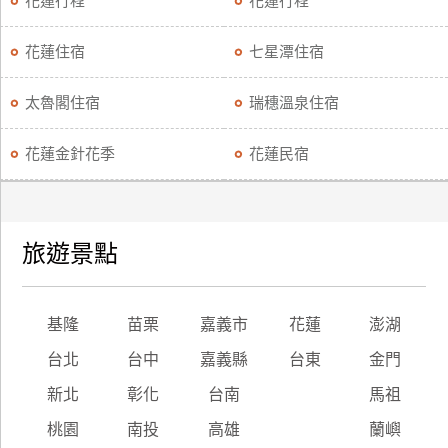
花蓮行程
花蓮行程
廠
花蓮住宿
七星潭住宿
商
合
太魯閣住宿
瑞穗溫泉住宿
作
花蓮金針花季
花蓮民宿
旅
伴
計
旅遊景點
劃
商
基隆
苗栗
嘉義市
花蓮
澎湖
品
台北
台中
嘉義縣
台東
金門
宣
傳
新北
彰化
台南
馬祖
桃園
南投
高雄
蘭嶼