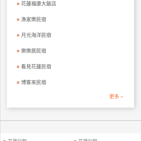
花蓮福康大飯店
訂
房
漁家樂民宿
月光海洋民宿
請
款
收
樂樂居民宿
據
看見花蓮民宿
合
作
博客來民宿
提
案
更多 »
飯
店
合
作