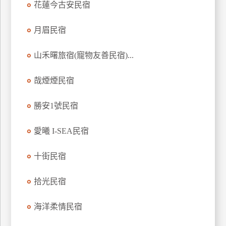
花蓮今古安民宿
上
客
月眉民宿
服
山禾曙旅宿(寵物友善民宿)...
紅
哉煙煙民宿
利
查
勝安1號民宿
詢
愛曦 I-SEA民宿
訂
房
十街民宿
Q&A
拾光民宿
國
海洋柔情民宿
旅
卡