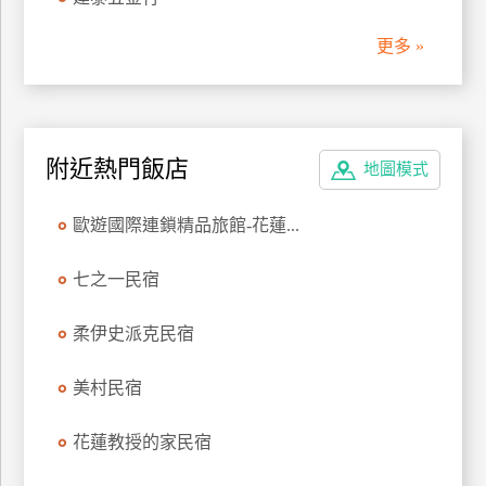
管
更多 »
理
會
員
附近熱門飯店
地圖模式
帳
戶
歐遊國際連鎖精品旅館-花蓮...
客
七之一民宿
服
聯
柔伊史派克民宿
絡
單
美村民宿
花蓮教授的家民宿
Line
線