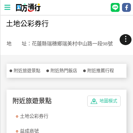
土地公彩券行
四
方
⋮
通
地 址：花蓮縣瑞穗鄉瑞美村中山路一段98號
行
訂
房
附近旅遊景點
附近熱門飯店
附近推薦行程
台
灣
訂
附近旅遊景點
地圖模式
房
土地公彩券行
直接跟飯店訂房
HOT
益成商號