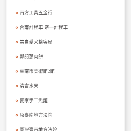
特
南方工具五金行
色
民
台南計程車-帝一計程車
宿
美自愛犬整容屋
全
球
鄭記蔥肉餅
租
車
臺南市美術館2館
清吉水果
網
紅
夏家手工魚麵
帶
你
原臺南地方法院
玩
臺灣臺南地方法院