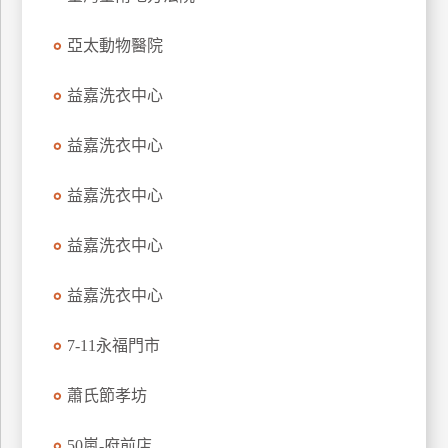
玩
亞太動物醫院
樂
地
圖
益嘉洗衣中心
顧
益嘉洗衣中心
客
服
務
益嘉洗衣中心
益嘉洗衣中心
顧
客
益嘉洗衣中心
滿
意
7-11永福門市
度
蕭氏節孝坊
訂
50嵐-府前店
單