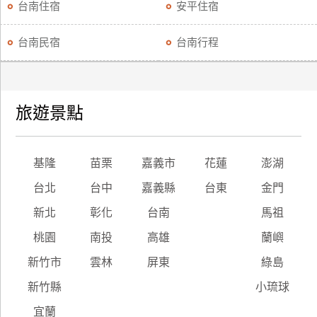
台南住宿
安平住宿
台南民宿
台南行程
旅遊景點
基隆
苗栗
嘉義市
花蓮
澎湖
台北
台中
嘉義縣
台東
金門
新北
彰化
台南
馬祖
桃園
南投
高雄
蘭嶼
新竹市
雲林
屏東
綠島
新竹縣
小琉球
宜蘭