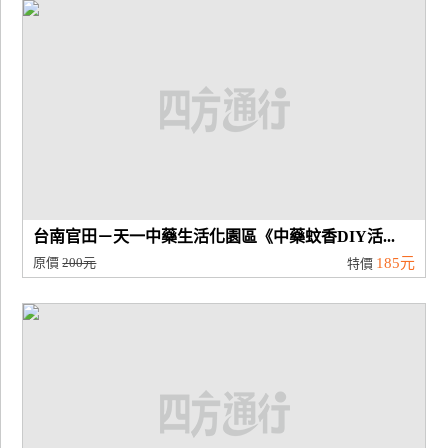
廠
商
合
作
旅
伴
計
台南官田－天一中藥生活化園區《中藥蚊香DIY活...
劃
原價
200元
185元
特價
商
品
宣
傳