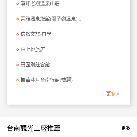
溪畔老樹溫泉山莊
訂
房
青雅溫泉旅館(關子嶺溫泉)...
信然文旅-首學
請
款
收
來七桃旅店
據
田園別莊會館
合
作
楓華沐月台南行館(喬麗)
提
案
更多 »
飯
店
合
台南觀光工廠推薦
作
更多