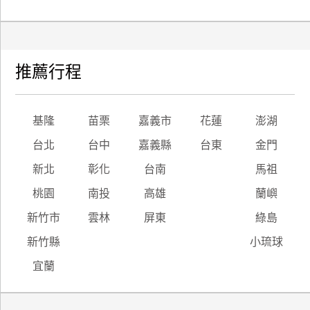
推薦行程
基隆
苗栗
嘉義市
花蓮
澎湖
台北
台中
嘉義縣
台東
金門
新北
彰化
台南
馬祖
桃園
南投
高雄
蘭嶼
新竹市
雲林
屏東
綠島
新竹縣
小琉球
宜蘭