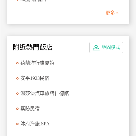
管
更多 »
理
會
員
附近熱門飯店
地圖模式
帳
戶
荷蘭洋行維夏館
客
安平1923民宿
服
聯
溫莎堡汽車旅館仁德館
絡
單
築跡民宿
沐府海旅.SPA
Line
線