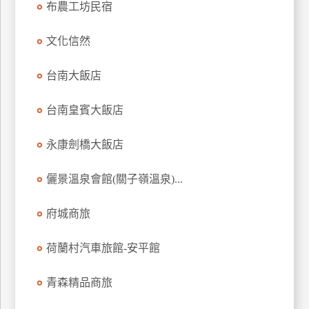
布農工坊民宿
上
客
文化信然
服
台南大飯店
紅
台南皇賓大飯店
利
查
永康劍橋大飯店
詢
儷景溫泉會館(關子嶺溫泉)...
訂
房
府城商旅
Q&A
荷蘭村汽車旅館-安平館
國
青森精品商旅
旅
卡