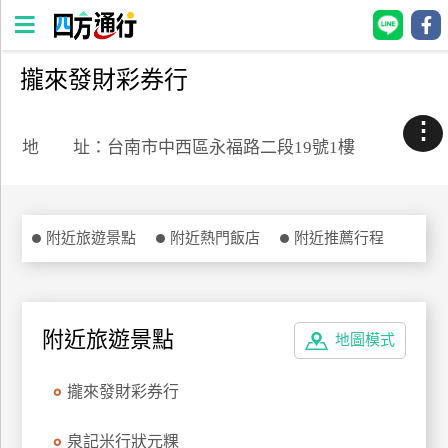
攏來發財彩券行
四
方
⋮
通
地 址：台南市中西區永福路二段19號1樓
行
訂
房
附近旅遊景點
附近熱門飯店
附近推薦行程
台
灣
訂
附近旅遊景點
地圖模式
房
攏來發財彩券行
直接跟飯店訂房
HOT
泉記米行狀元粿