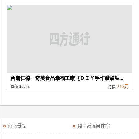
台南仁德－奇美食品幸福工廠《ＤＩＹ手作體驗課...
原價
250元
240元
特價
台南景點
關子嶺溫泉住宿