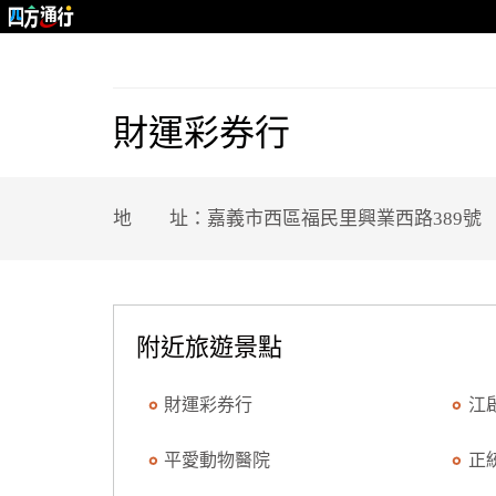
財運彩券行
地 址：嘉義市西區福民里興業西路389號
附近旅遊景點
財運彩券行
江
平愛動物醫院
正