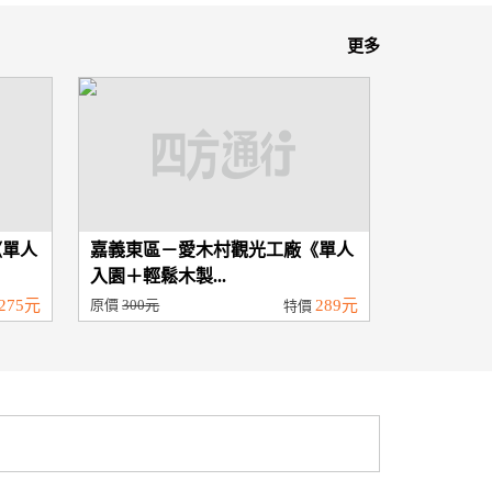
更多
《單人
嘉義東區－愛木村觀光工廠《單人
入園＋輕鬆木製...
275元
原價
300元
289元
特價