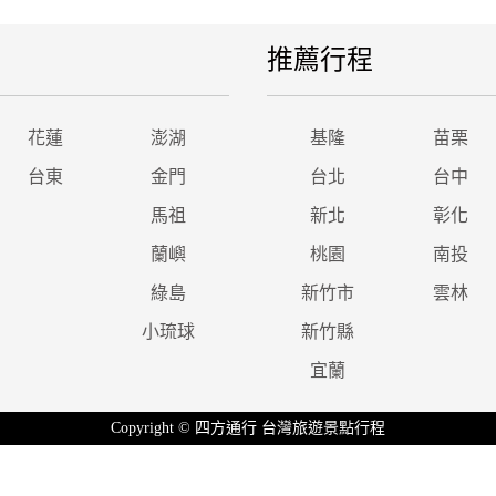
推薦行程
花蓮
澎湖
基隆
苗栗
台東
金門
台北
台中
馬祖
新北
彰化
蘭嶼
桃園
南投
綠島
新竹市
雲林
小琉球
新竹縣
宜蘭
Copyright © 四方通行 台灣旅遊景點行程