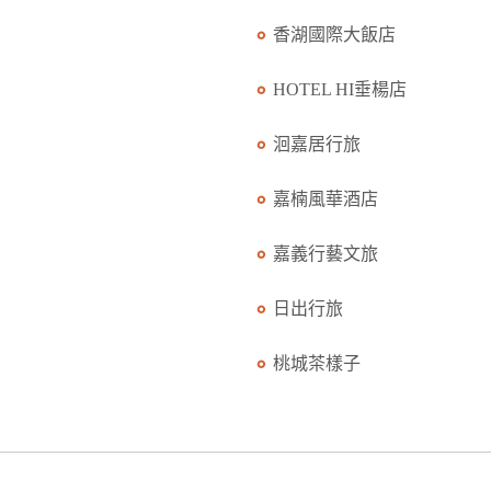
香湖國際大飯店
HOTEL HI垂楊店
洄嘉居行旅
嘉楠風華酒店
嘉義行藝文旅
日出行旅
桃城茶樣子