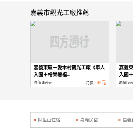
嘉義市觀光工廠推薦
嘉義東區－愛木村觀光工廠《單人
嘉義
入園＋檜樂箸福...
入園＋
原價
250元
245元
原價
25
特價
阿里山住宿
嘉義民宿
嘉義