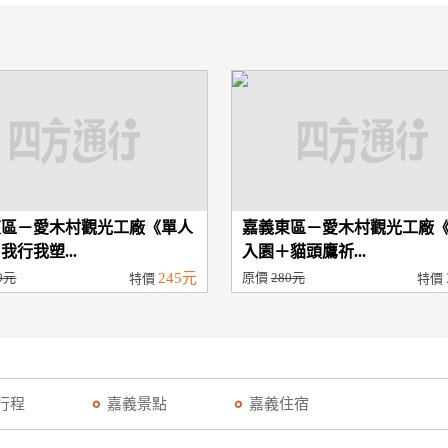
東區－愛木村觀光工廠《單人
嘉義東區－愛木村觀光工廠
我行我塑...
入園＋貓頭鷹祈...
0元
245元
原價
280元
特價
特價
行程
嘉義景點
嘉義住宿