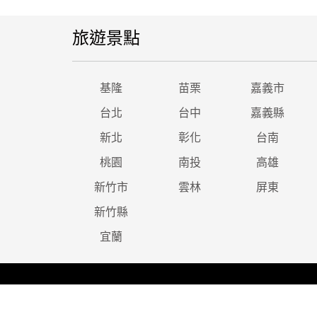
旅遊景點
基隆
苗栗
嘉義市
台北
台中
嘉義縣
新北
彰化
台南
桃園
南投
高雄
新竹市
雲林
屏東
新竹縣
宜蘭