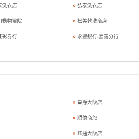
泰洗衣店
弘泰洗衣店
川動物醫院
松美乾洗商店
旺彩券行
永豐銀行-嘉義分行
皇爵大飯店
順億商旅
鈺通大飯店