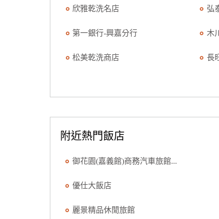
欣雅乾洗名店
弘
第一銀行-興嘉分行
木
松美乾洗商店
長
附近熱門飯店
御花園(嘉義館)商務汽車旅館...
優仕大飯店
麗景精品休閒旅館