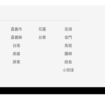
嘉義市
花蓮
澎湖
嘉義縣
台東
金門
台南
馬祖
高雄
蘭嶼
屏東
綠島
小琉球