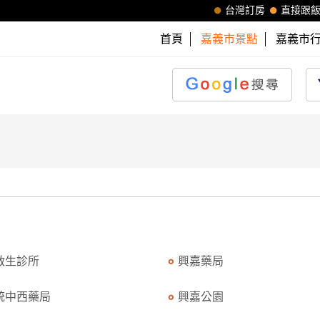
台灣訂房
直接跟
首頁
嘉義市景點
嘉義市
啟生診所
興嘉藥局
統中西藥局
興嘉公園