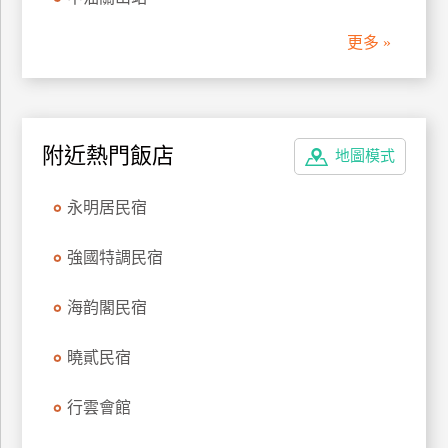
管
更多 »
理
會
員
附近熱門飯店
地圖模式
帳
戶
永明居民宿
客
強國特調民宿
服
聯
海韵閣民宿
絡
單
曉貳民宿
行雲會館
Line
線