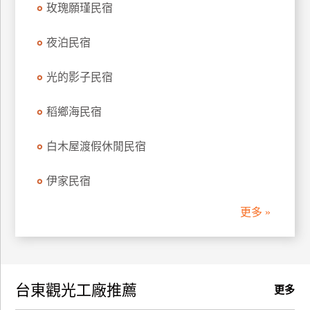
玫瑰願瑾民宿
訂
房
夜泊民宿
光的影子民宿
請
款
收
稻鄉海民宿
據
白木屋渡假休閒民宿
合
作
伊家民宿
提
案
更多 »
飯
店
合
台東觀光工廠推薦
作
更多