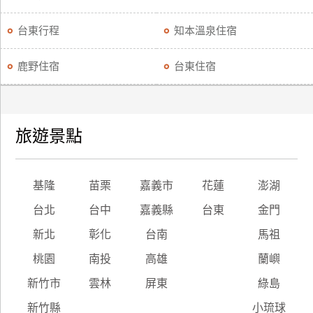
台東行程
知本溫泉住宿
鹿野住宿
台東住宿
旅遊景點
基隆
苗栗
嘉義市
花蓮
澎湖
台北
台中
嘉義縣
台東
金門
新北
彰化
台南
馬祖
桃園
南投
高雄
蘭嶼
新竹市
雲林
屏東
綠島
新竹縣
小琉球