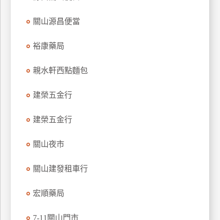
特
關山源昌便當
色
民
裕康藥局
宿
親水軒西點麵包
全
球
建榮五金行
租
車
建榮五金行
關山夜市
網
紅
關山建發租車行
帶
你
宏順藥局
玩
7-11關山門市