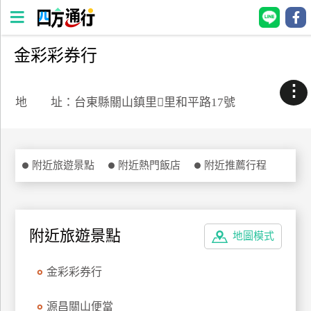
金彩彩券行
四
方
⋮
通
地 址：台東縣關山鎮里里和平路17號
行
訂
房
附近旅遊景點
附近熱門飯店
附近推薦行程
台
灣
訂
附近旅遊景點
地圖模式
房
金彩彩券行
直接跟飯店訂房
HOT
源昌關山便當