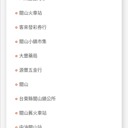
玩
關山火車站
樂
地
圖
客來發彩券行
顧
關山小鎮市集
客
服
務
大豐藥局
源豐五金行
顧
客
關山
滿
意
台東縣關山鎮公所
度
關山舊火車站
訂
中油關山站
單