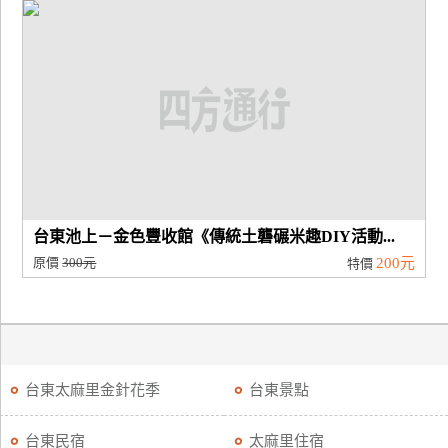
廠
商
合
作
旅
伴
計
台東池上－金色豐收館《傳統土礱碾米趣DIY活動...
劃
原價
300元
200元
特價
商
品
宣
台東太麻里金針花季
台東景點
傳
台東民宿
太麻里住宿