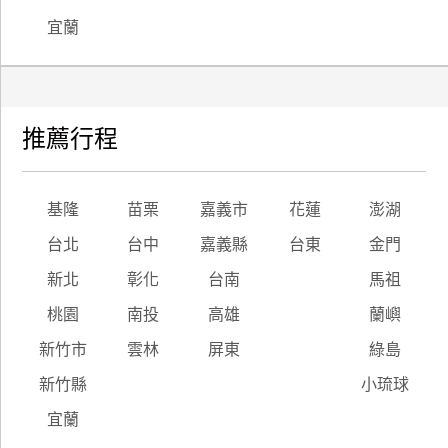
宜蘭
推薦行程
基隆
苗栗
嘉義市
花蓮
澎湖
台北
台中
嘉義縣
台東
金門
新北
彰化
台南
馬祖
桃園
南投
高雄
蘭嶼
新竹市
雲林
屏東
綠島
新竹縣
小琉球
宜蘭