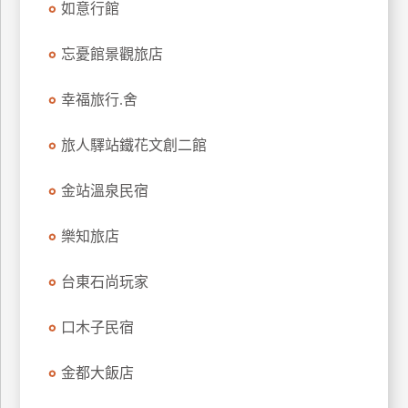
如意行館
上
客
忘憂館景觀旅店
服
幸福旅行.舍
紅
旅人驛站鐵花文創二館
利
查
金站溫泉民宿
詢
樂知旅店
訂
房
台東石尚玩家
Q&A
口木子民宿
國
金都大飯店
旅
卡