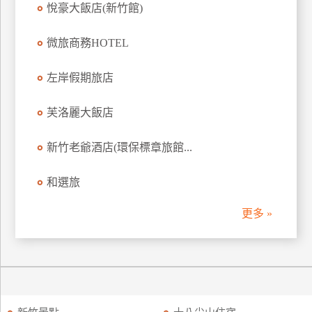
悅豪大飯店(新竹館)
訂
房
微旅商務HOTEL
左岸假期旅店
請
款
收
芙洛麗大飯店
據
新竹老爺酒店(環保標章旅館...
合
作
和選旅
提
案
更多 »
飯
店
合
作