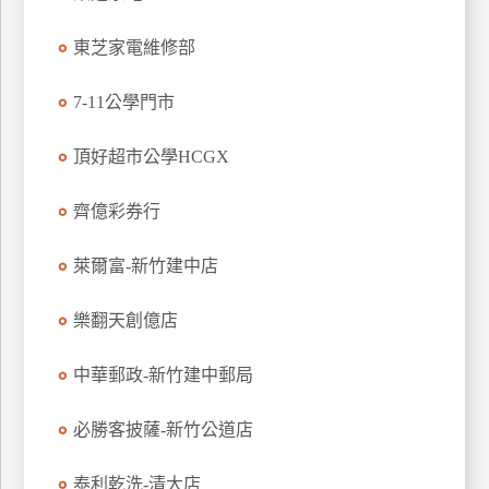
特
東芝家電維修部
色
民
7-11公學門市
宿
頂好超市公學HCGX
全
球
齊億彩券行
租
車
萊爾富-新竹建中店
樂翻天創億店
網
紅
中華郵政-新竹建中郵局
帶
你
必勝客披薩-新竹公道店
玩
泰利乾洗-清大店