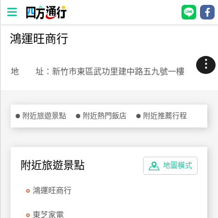
鴻運旺商行
四
方
⋮
通
地 址：新竹市東區武功里建中路五九號一樓
行
訂
房
附近旅遊景點
附近熱門飯店
附近推薦行程
台
灣
訂
附近旅遊景點
地圖模式
房
鴻運旺商行
直接跟飯店訂房
HOT
東芝家電