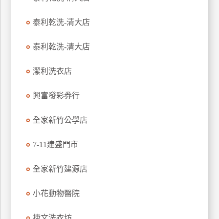
玩
泰利乾洗-清大店
樂
地
圖
泰利乾洗-清大店
顧
潔利洗衣店
客
服
務
興富發彩券行
全家新竹公學店
顧
客
7-11建盛門市
滿
意
全家新竹建源店
度
小花動物醫院
訂
捷文洗衣坊
單