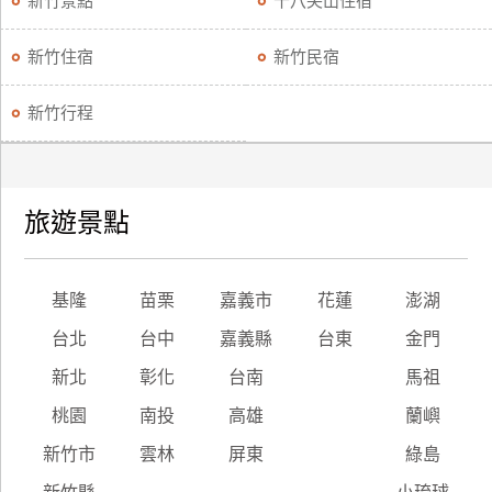
新竹景點
十八尖山住宿
廠
新竹住宿
新竹民宿
商
合
新竹行程
作
旅
旅遊景點
伴
計
劃
基隆
苗栗
嘉義市
花蓮
澎湖
台北
台中
嘉義縣
台東
金門
商
新北
彰化
台南
馬祖
品
宣
桃園
南投
高雄
蘭嶼
傳
新竹市
雲林
屏東
綠島