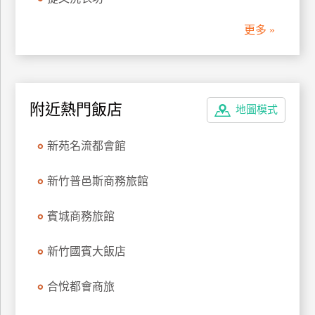
管
更多 »
理
會
員
附近熱門飯店
地圖模式
帳
戶
新苑名流都會館
客
新竹普邑斯商務旅館
服
聯
賓城商務旅館
絡
單
新竹國賓大飯店
合悅都會商旅
Line
線