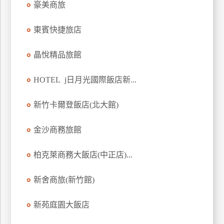
豪美商旅
上
客
東賓快捷旅店
服
晶悅精品旅館
紅
HOTEL j日月光國際飯店新...
利
查
新竹卡爾登飯店(北大館)
詢
金沙商務旅館
訂
房
柏克萊商務大飯店(中正店)...
Q&A
新舍商旅(新竹館)
國
新苑庭園大飯店
旅
卡