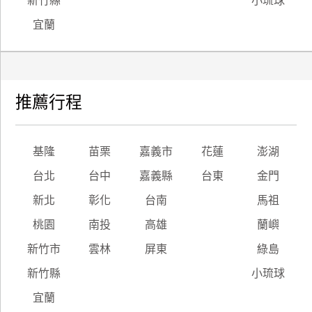
新竹縣
小琉球
宜蘭
推薦行程
基隆
苗栗
嘉義市
花蓮
澎湖
台北
台中
嘉義縣
台東
金門
新北
彰化
台南
馬祖
桃園
南投
高雄
蘭嶼
新竹市
雲林
屏東
綠島
新竹縣
小琉球
宜蘭