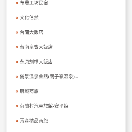
布農工坊民宿
上
客
文化信然
服
台南大飯店
紅
台南皇賓大飯店
利
查
永康劍橋大飯店
詢
儷景溫泉會館(關子嶺溫泉)...
訂
房
府城商旅
Q&A
荷蘭村汽車旅館-安平館
國
青森精品商旅
旅
卡