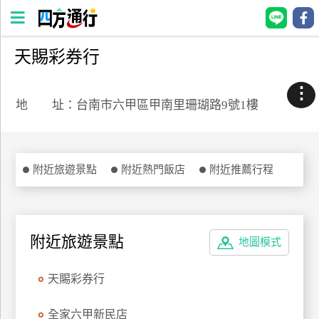
天賜彩券行
四
方
⋮
通
地 址：台南市六甲區甲南里珊瑚路9號1樓
行
訂
房
附近旅遊景點
附近熱門飯店
附近推薦行程
台
灣
訂
附近旅遊景點
地圖模式
房
天賜彩券行
直接跟飯店訂房
HOT
全家六甲新民店