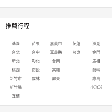
推薦行程
基隆
苗栗
嘉義市
花蓮
澎湖
台北
台中
嘉義縣
台東
金門
新北
彰化
台南
馬祖
桃園
南投
高雄
蘭嶼
新竹市
雲林
屏東
綠島
新竹縣
小琉球
宜蘭