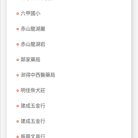
特
六甲國小
色
民
赤山龍湖巖
宿
赤山龍湖岩
全
球
鄰家藥局
租
車
澍得中西醫藥局
明佳柴犬莊
網
紅
建成五金行
帶
你
建成五金行
玩
振興文具行