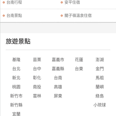
台南行程
安平住宿
台南景點
關子嶺溫泉住宿
旅遊景點
基隆
苗栗
嘉義市
花蓮
澎湖
台北
台中
嘉義縣
台東
金門
新北
彰化
台南
馬祖
桃園
南投
高雄
蘭嶼
新竹市
雲林
屏東
綠島
新竹縣
小琉球
宜蘭