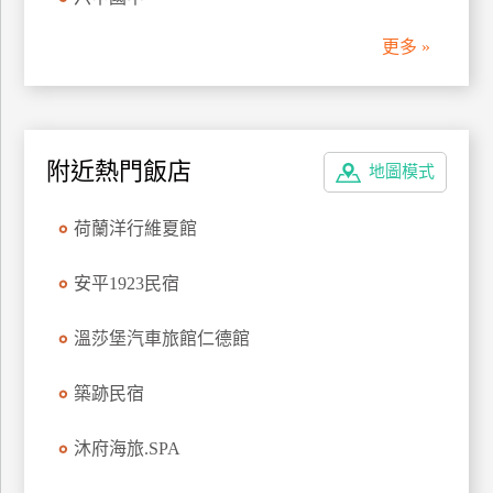
管
更多 »
理
會
員
附近熱門飯店
地圖模式
帳
戶
荷蘭洋行維夏館
客
安平1923民宿
服
聯
溫莎堡汽車旅館仁德館
絡
單
築跡民宿
沐府海旅.SPA
Line
線