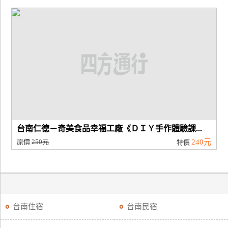
台南仁德－奇美食品幸福工廠《ＤＩＹ手作體驗課...
原價
250元
240元
特價
台南住宿
台南民宿