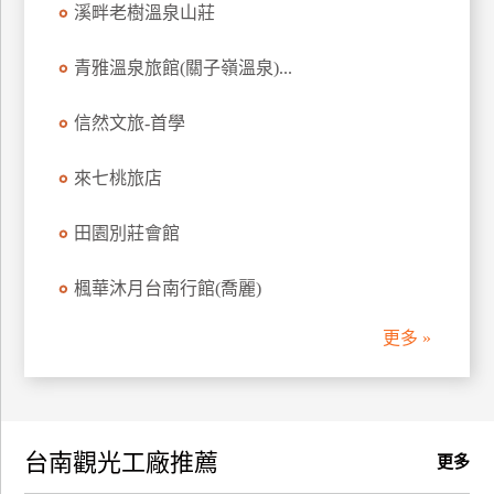
溪畔老樹溫泉山莊
訂
房
青雅溫泉旅館(關子嶺溫泉)...
信然文旅-首學
請
款
收
來七桃旅店
據
田園別莊會館
合
作
楓華沐月台南行館(喬麗)
提
案
更多 »
飯
店
合
台南觀光工廠推薦
作
更多