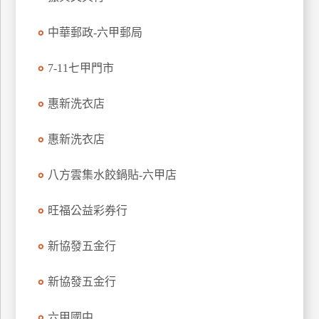
玩
中華郵政-六甲郵局
樂
地
圖
7-11七甲門市
顧
惠新洗衣店
客
服
務
惠新洗衣店
八方雲集水餃鍋貼-六甲店
顧
客
旺福公益彩券行
滿
意
新協發五金行
度
新協發五金行
訂
六甲國中
單