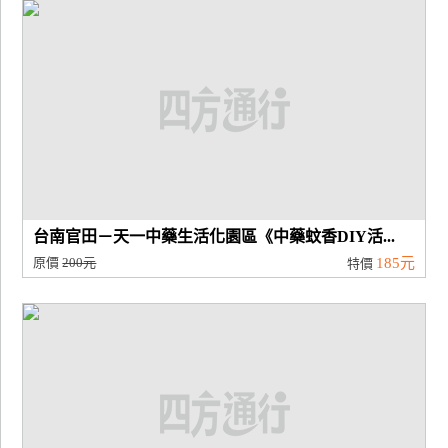
廠
商
合
作
旅
伴
計
台南官田－天一中藥生活化園區《中藥蚊香DIY活...
劃
原價
200元
185元
特價
商
品
宣
傳