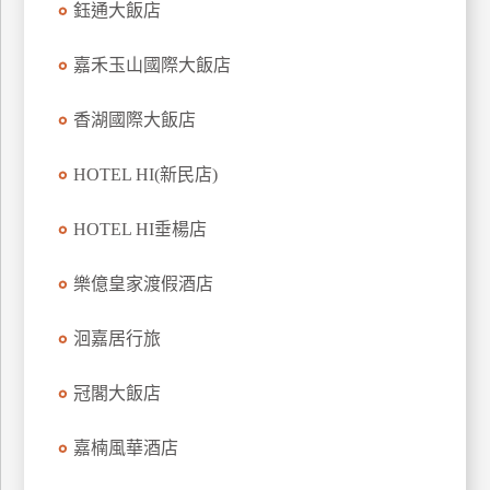
鈺通大飯店
上
客
嘉禾玉山國際大飯店
服
香湖國際大飯店
紅
HOTEL HI(新民店)
利
查
HOTEL HI垂楊店
詢
樂億皇家渡假酒店
訂
房
洄嘉居行旅
Q&A
冠閣大飯店
國
嘉楠風華酒店
旅
卡