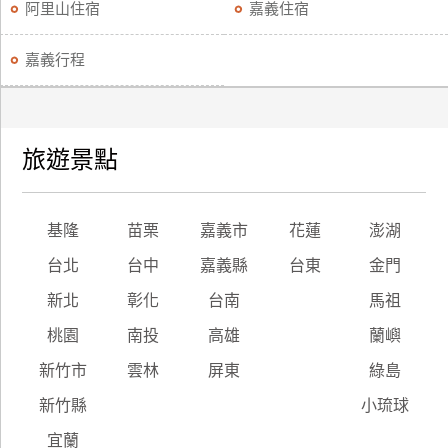
阿里山住宿
嘉義住宿
嘉義行程
旅遊景點
基隆
苗栗
嘉義市
花蓮
澎湖
台北
台中
嘉義縣
台東
金門
新北
彰化
台南
馬祖
桃園
南投
高雄
蘭嶼
新竹市
雲林
屏東
綠島
新竹縣
小琉球
宜蘭