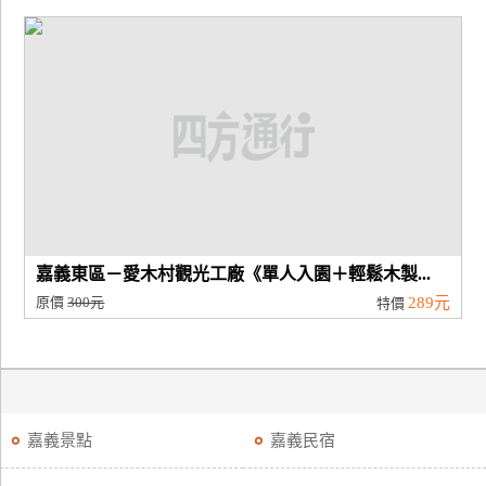
嘉義東區－愛木村觀光工廠《單人入園＋輕鬆木製...
原價
300元
289元
特價
嘉義景點
嘉義民宿