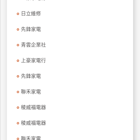
特
日立維修
色
民
先鋒家電
宿
青雲企業社
全
球
上豪家電行
租
車
先鋒家電
聯禾家電
網
紅
稜威福電器
帶
你
稜威福電器
玩
聯禾家電