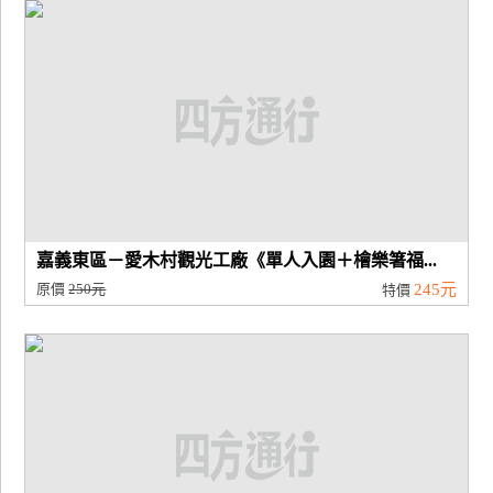
廠
商
合
作
旅
伴
計
嘉義東區－愛木村觀光工廠《單人入園＋檜樂箸福...
劃
原價
250元
245元
特價
商
品
宣
傳