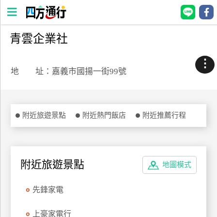
青雲企業社
四
方
⋮
通
地 址：嘉義市國揚一街99號
行
訂
房
附近旅遊景點
附近熱門飯店
附近推薦行程
台
灣
訂
附近旅遊景點
地圖模式
房
先鋒家電
直接跟飯店訂房
HOT
上豪家電行