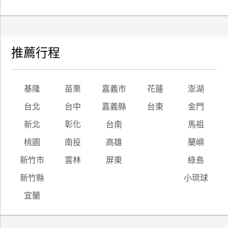
推薦行程
基隆
苗栗
嘉義市
花蓮
澎湖
台北
台中
嘉義縣
台東
金門
新北
彰化
台南
馬祖
桃園
南投
高雄
蘭嶼
新竹市
雲林
屏東
綠島
新竹縣
小琉球
宜蘭