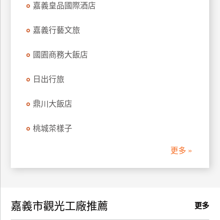
嘉義皇品國際酒店
訂
房
嘉義行藝文旅
國園商務大飯店
請
款
收
日出行旅
據
鼎川大飯店
合
作
桃城茶樣子
提
案
更多 »
飯
店
合
嘉義市觀光工廠推薦
作
更多