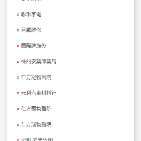
玩
聯禾家電
樂
地
圖
普騰維修
顧
國際牌維修
客
服
務
徠的安藥師藥局
仁方寵物醫院
顧
客
元利汽車材料行
滿
意
仁方寵物醫院
度
仁方寵物醫院
訂
全聯-嘉義竹圍
單