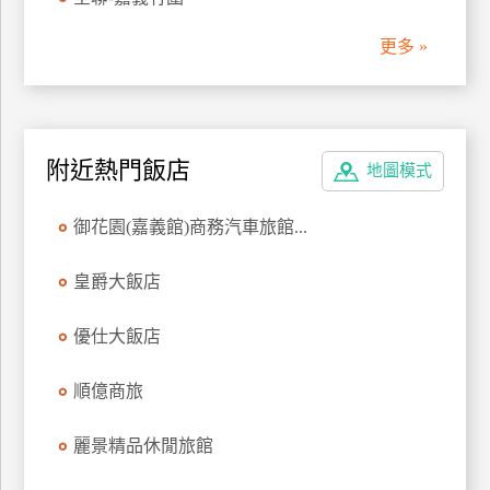
管
更多 »
理
會
員
附近熱門飯店
地圖模式
帳
戶
御花園(嘉義館)商務汽車旅館...
客
皇爵大飯店
服
聯
優仕大飯店
絡
單
順億商旅
麗景精品休閒旅館
Line
線