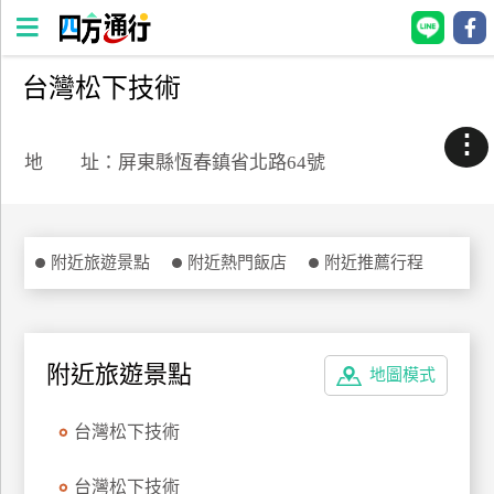
台灣松下技術
四
方
⋮
通
地 址：屏東縣恆春鎮省北路64號
行
訂
房
附近旅遊景點
附近熱門飯店
附近推薦行程
台
灣
訂
附近旅遊景點
地圖模式
房
台灣松下技術
直接跟飯店訂房
HOT
台灣松下技術