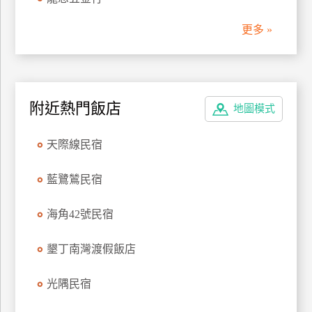
管
更多 »
理
會
員
附近熱門飯店
地圖模式
帳
戶
天際線民宿
客
藍鷺鷥民宿
服
聯
海角42號民宿
絡
單
墾丁南灣渡假飯店
光隅民宿
Line
線