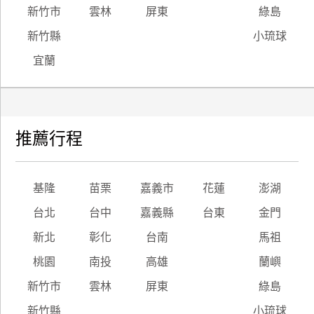
新竹市
雲林
屏東
綠島
新竹縣
小琉球
宜蘭
推薦行程
基隆
苗栗
嘉義市
花蓮
澎湖
台北
台中
嘉義縣
台東
金門
新北
彰化
台南
馬祖
桃園
南投
高雄
蘭嶼
新竹市
雲林
屏東
綠島
新竹縣
小琉球