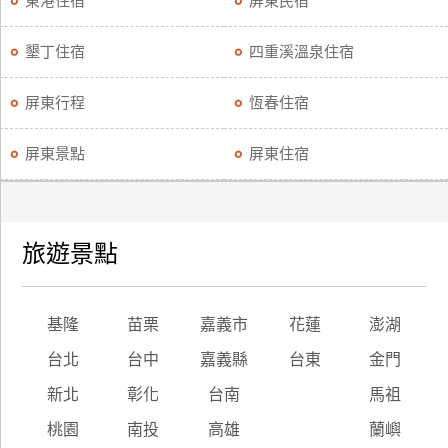
東港住宿
屏東民宿
廠
墾丁住宿
四重溪溫泉住宿
商
合
屏東行程
恆春住宿
作
屏東景點
屏東住宿
旅
伴
計
旅遊景點
劃
商
基隆
苗栗
嘉義市
花蓮
澎湖
品
台北
台中
嘉義縣
台東
金門
宣
傳
新北
彰化
台南
馬祖
桃園
南投
高雄
蘭嶼