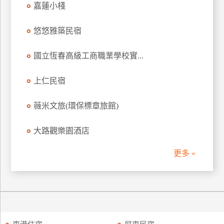
嘉蓮小棧
訂
房
悠悠雅築民宿
國立恆春高級工商職業學校實...
請
款
收
上仁民宿
據
薇米文旅(環保標章旅館)
合
作
大路觀樂園酒店
提
案
更多 »
飯
店
合
作