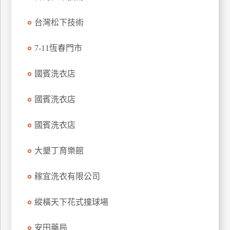
特
台灣松下技術
色
民
7-11恆春門市
宿
國賓洗衣店
全
球
國賓洗衣店
租
車
國賓洗衣店
大墾丁育樂館
網
紅
稼宜洗衣有限公司
帶
你
縱橫天下花式撞球場
玩
安田藥局