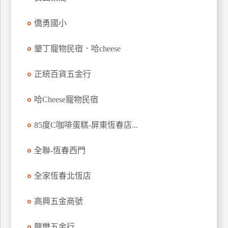
玩
僑勇國小
樂
地
圖
墾丁寵物民宿．哈cheese
顧
正統百貨五金行
客
服
務
哈Cheese寵物民宿
85度C咖啡蛋糕-屏東恆春店...
顧
客
全聯-恆春西門
滿
意
全家恆春北恆店
度
高興五金商號
訂
龍懋五金行
單