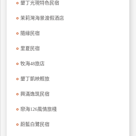
墾丁光現特色民宿
上
客
茉莉灣海景渡假酒店
服
隨緣民宿
紅
里夏民宿
利
查
牧海48旅店
詢
墾丁凱映輕旅
訂
房
興滿逸筑民宿
Q&A
戀海126風情旅棧
國
蔚藍白鷺民宿
旅
卡