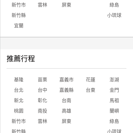
新竹市
雲林
屏東
綠島
新竹縣
小琉球
宜蘭
推薦行程
基隆
苗栗
嘉義市
花蓮
澎湖
台北
台中
嘉義縣
台東
金門
新北
彰化
台南
馬祖
桃園
南投
高雄
蘭嶼
新竹市
雲林
屏東
綠島
新竹縣
小琉球