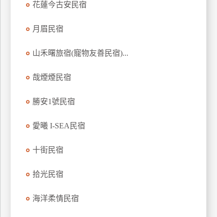
花蓮今古安民宿
上
客
月眉民宿
服
山禾曙旅宿(寵物友善民宿)...
紅
哉煙煙民宿
利
查
勝安1號民宿
詢
愛曦 I-SEA民宿
訂
房
十街民宿
Q&A
拾光民宿
國
海洋柔情民宿
旅
卡