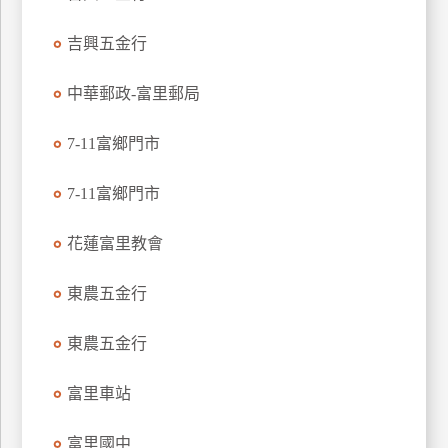
特
吉興五金行
色
民
中華郵政-富里郵局
宿
7-11富鄉門市
全
球
7-11富鄉門市
租
車
花蓮富里教會
東農五金行
網
紅
東農五金行
帶
你
富里車站
玩
富里國中