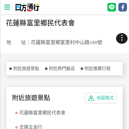
花蓮縣富里鄉民代表會
四
方
⋮
通
地 址：花蓮縣富里鄉富里村中山路180號
行
訂
房
附近旅遊景點
附近熱門飯店
附近推薦行程
台
灣
訂
附近旅遊景點
地圖模式
房
花蓮縣富里鄉民代表會
直接跟飯店訂房
HOT
吉興五金行