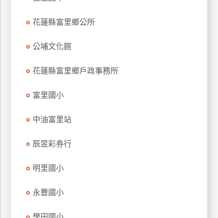
玩
花蓮縣富里鄉公所
樂
地
圖
公埔文化館
顧
花蓮縣富里鄉戶政事務所
客
服
務
富里國小
中油富里站
顧
客
辰昱彩券行
滿
意
明里國小
度
永豐國小
訂
學田國小
單