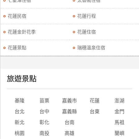
七星潭住宿
太魯閣住宿
廠
花蓮民宿
花蓮行程
商
合
花蓮金針花季
花蓮住宿
作
花蓮景點
瑞穗溫泉住宿
旅
伴
計
旅遊景點
劃
商
基隆
苗栗
嘉義市
花蓮
澎湖
品
台北
台中
嘉義縣
台東
金門
宣
傳
新北
彰化
台南
馬祖
桃園
南投
高雄
蘭嶼