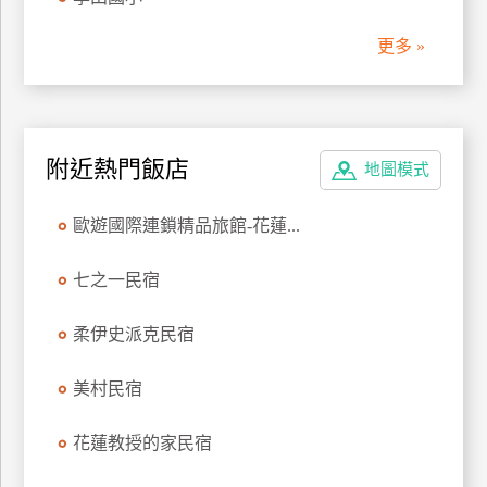
管
更多 »
理
會
員
附近熱門飯店
地圖模式
帳
戶
歐遊國際連鎖精品旅館-花蓮...
客
七之一民宿
服
聯
柔伊史派克民宿
絡
單
美村民宿
花蓮教授的家民宿
Line
線